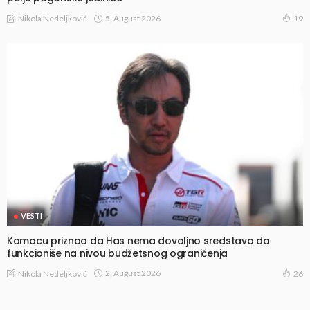
5, August 2026
Nikola Nedeljković
19
VESTI
Komacu priznao da Has nema dovoljno sredstava da
funkcioniše na nivou budžetsnog ograničenja
2, August 2026
Nikola Nedeljković
26