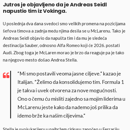
Jutros je objavljeno da je Andreas Seidl
napustio tim iz Vokinga.
U poslednja dva dana svedoci smo velikih promena na pozicijama
šefova timova a zadnja među njima desila se u McLarenu. Tako je
Andreas Seidl objavio da napušta tim i da mu je sledeća
destinacija Sauber, odnosno Alfa Romeo koji će 2026. postati
Audi. Zbog toga je McLaren morao je brzo da reaguje pa je tako
na njegovo mesto došao Andrea Stella.
“Mi smo postavili veoma jasne ciljeve.” kazao je
Italijan. “Želimo da konsolidujemo tim. Formula 1
je takva i uvek otvorena za nove mogućnosti.
Ono o čemu ću misliti zajedno sa mojim liderima u
McLarenu jeste kako da nađemo još prilika da
idemo brže ka našim ciljevima.”
Stella je svoju karijeru u najbržem cirkusu započeo u Ferrariju