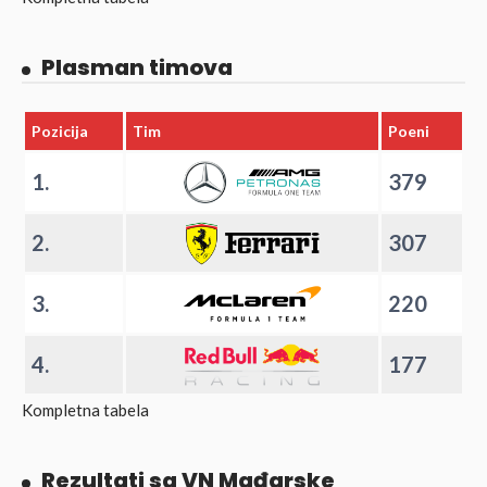
Plasman timova
Pozicija
Tim
Poeni
1.
379
2.
307
3.
220
4.
177
Kompletna tabela
Rezultati sa VN Mađarske