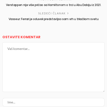
Verstappen nije više pričao sa Hamiltonom o trci u Abu Dabiju iz 2021.
SLEDEĆI ČLANAK
Vasseur: Ferrari je oduvek predstavljao sam vrh u trkačkom svetu
OSTAVITE KOMENTAR