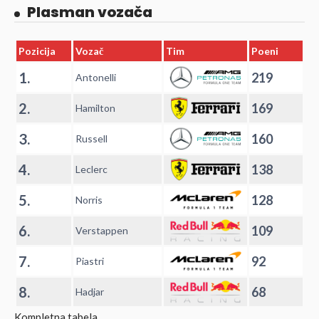
Plasman vozača
Pozicija
Vozač
Tim
Poeni
1.
219
Antonelli
2.
169
Hamilton
3.
160
Russell
4.
138
Leclerc
5.
128
Norris
6.
109
Verstappen
7.
92
Piastri
8.
68
Hadjar
Kompletna tabela