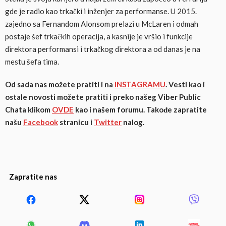
gde je radio kao trkački i inženjer za performanse. U 2015.
zajedno sa Fernandom Alonsom prelazi u McLaren i odmah
postaje šef trkačkih operacija, a kasnije je vršio i funkcije
direktora performansi i trkačkog direktora a od danas je na
mestu šefa tima.
Od sada nas možete pratiti i na
INSTAGRAMU
. Vesti kao i
ostale novosti možete pratiti i preko našeg Viber Public
Chata klikom
OVDE
kao i našem forumu. Takođe zapratite
našu
Facebook
stranicu i
Twitter
nalog.
Zapratite nas