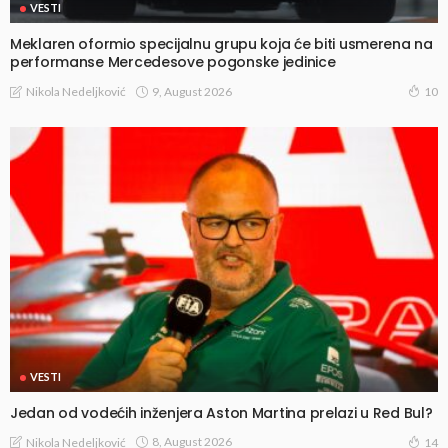
VESTI
Meklaren oformio specijalnu grupu koja će biti usmerena na
performanse Mercedesove pogonske jedinice
9, August 2026
Nikola Nedeljković
10
VESTI
Jedan od vodećih inženjera Aston Martina prelazi u Red Bul?
8, August 2026
Nikola Nedeljković
14