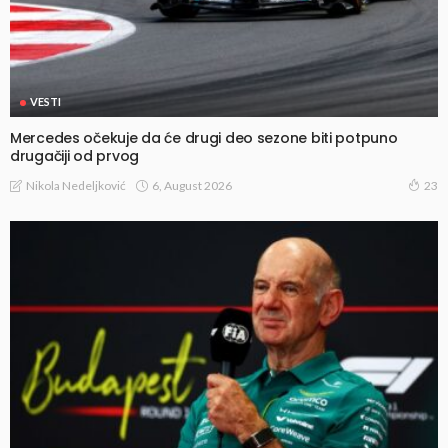
VESTI
Mercedes očekuje da će drugi deo sezone biti potpuno
drugačiji od prvog
6, August 2026
Nikola Nedeljković
23