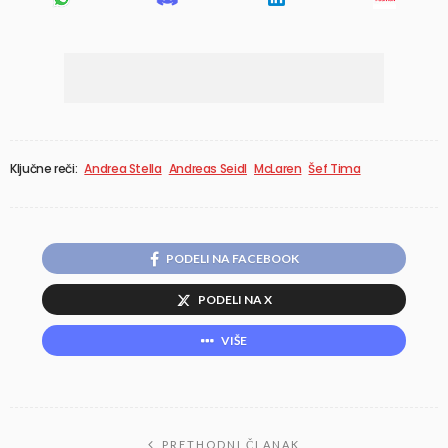
Ključne reči:
Andrea Stella
Andreas Seidl
McLaren
Šef Tima
PODELI NA FACEBOOK
PODELI NA X
VIŠE
PRETHODNI ČLANAK