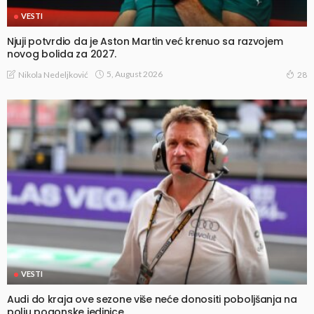
VESTI
Njuji potvrdio da je Aston Martin već krenuo sa razvojem
novog bolida za 2027.
5, August 2026
Nikola Nedeljković
28
VESTI
Audi do kraja ove sezone više neće donositi poboljšanja na
polju pogonske jedinice