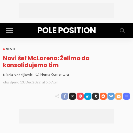
POLE POSITION
VESTI
Novi šef McLarena: Želimo da
konsolidujemo tim
Nema Komentara
Nikola Nedeljković
objavljeno
13. Dec 2022. at 5:57 pm