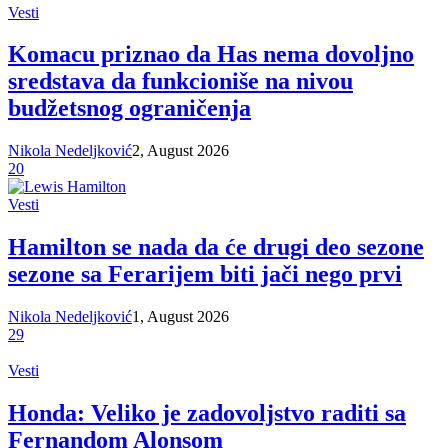
Vesti
Komacu priznao da Has nema dovoljno
sredstava da funkcioniše na nivou
budžetsnog ograničenja
Nikola Nedeljković
2, August 2026
20
Vesti
Hamilton se nada da će drugi deo sezone
sezone sa Ferarijem biti jači nego prvi
Nikola Nedeljković
1, August 2026
29
Vesti
Honda: Veliko je zadovoljstvo raditi sa
Fernandom Alonsom