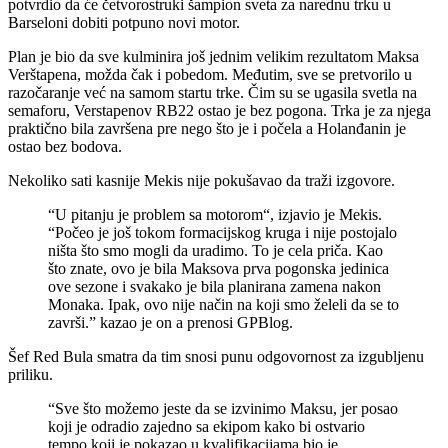
potvrdio da će četvorostruki šampion sveta za narednu trku u
Barseloni dobiti potpuno novi motor.
Plan je bio da sve kulminira još jednim velikim rezultatom Maksa
Verštapena, možda čak i pobedom. Međutim, sve se pretvorilo u
razočaranje već na samom startu trke. Čim su se ugasila svetla na
semaforu, Verstapenov RB22 ostao je bez pogona. Trka je za njega
praktično bila završena pre nego što je i počela a Holanđanin je
ostao bez bodova.
Nekoliko sati kasnije Mekis nije pokušavao da traži izgovore.
“U pitanju je problem sa motorom“, izjavio je Mekis.
“Počeo je još tokom formacijskog kruga i nije postojalo
ništa što smo mogli da uradimo. To je cela priča. Kao
što znate, ovo je bila Maksova prva pogonska jedinica
ove sezone i svakako je bila planirana zamena nakon
Monaka. Ipak, ovo nije način na koji smo želeli da se to
završi.” kazao je on a prenosi GPBlog.
Šef Red Bula smatra da tim snosi punu odgovornost za izgubljenu
priliku.
“Sve što možemo jeste da se izvinimo Maksu, jer posao
koji je odradio zajedno sa ekipom kako bi ostvario
tempo koji je pokazao u kvalifikacijama bio je