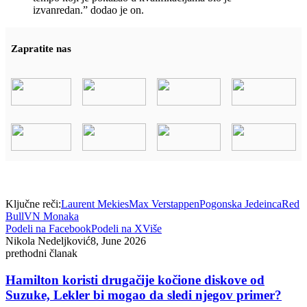
izvanredan.” dodao je on.
Zapratite nas
Ključne reči:
Laurent Mekies
Max Verstappen
Pogonska Jedeinca
Red
Bull
VN Monaka
Podeli na Facebook
Podeli na X
Više
Nikola Nedeljković
8, June 2026
prethodni članak
Hamilton koristi drugačije kočione diskove od
Suzuke, Lekler bi mogao da sledi njegov primer?