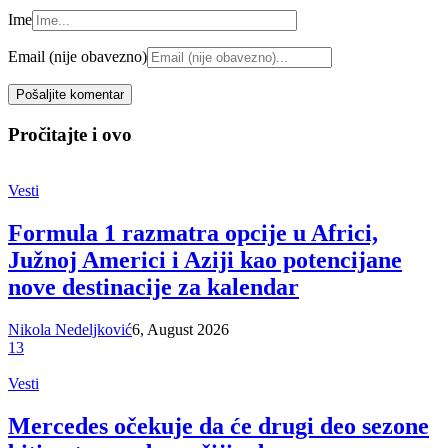
Ime
Email (nije obavezno)
Pročitajte i ovo
Vesti
Formula 1 razmatra opcije u Africi,
Južnoj Americi i Aziji kao potencijane
nove destinacije za kalendar
Nikola Nedeljković
6, August 2026
13
Vesti
Mercedes očekuje da će drugi deo sezone