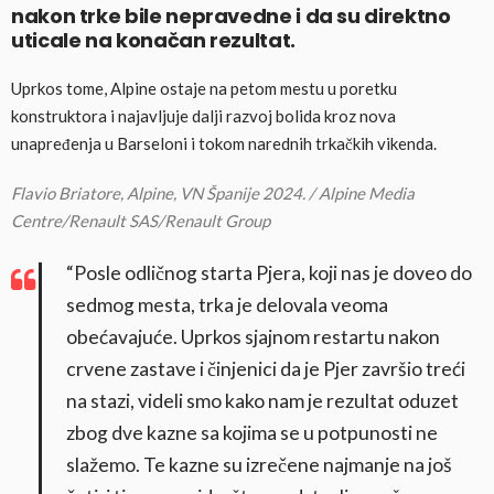
nakon trke bile nepravedne i da su direktno
uticale na konačan rezultat.
Uprkos tome, Alpine ostaje na petom mestu u poretku
konstruktora i najavljuje dalji razvoj bolida kroz nova
unapređenja u Barseloni i tokom narednih trkačkih vikenda.
Flavio Briatore, Alpine, VN Španije 2024. / Alpine Media
Centre/Renault SAS/Renault Group
“Posle odličnog starta Pjera, koji nas je doveo do
sedmog mesta, trka je delovala veoma
obećavajuće. Uprkos sjajnom restartu nakon
crvene zastave i činjenici da je Pjer završio treći
na stazi, videli smo kako nam je rezultat oduzet
zbog dve kazne sa kojima se u potpunosti ne
slažemo. Te kazne su izrečene najmanje na još