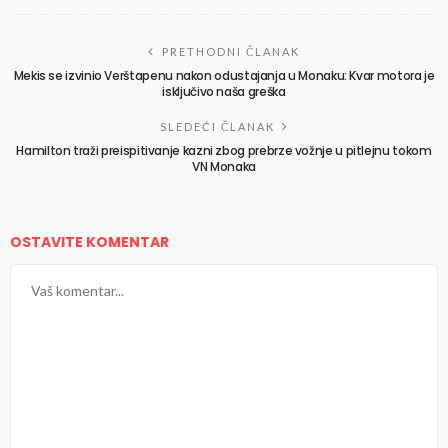
PRETHODNI ČLANAK
Mekis se izvinio Verštapenu nakon odustajanja u Monaku: Kvar motora je
isključivo naša greška
SLEDEĆI ČLANAK
Hamilton traži preispitivanje kazni zbog prebrze vožnje u pitlejnu tokom
VN Monaka
OSTAVITE KOMENTAR