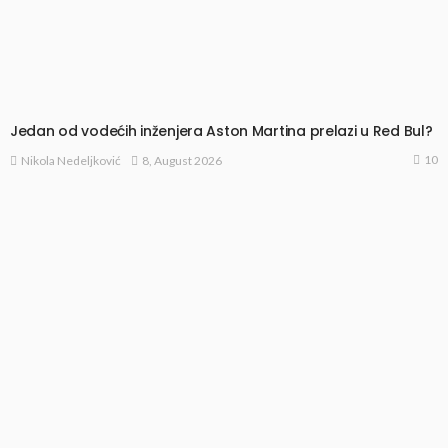
Jedan od vodećih inženjera Aston Martina prelazi u Red Bul?
10
8, August 2026
Nikola Nedeljković