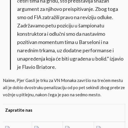
četiri tima na gridu, što predstavlja snažan
argument za njihovo preispitivanje. Zbog toga
smo od FIA zatražili pravo na reviziju odluke.
Zadržavamo petu poziciju u šampionatu
konstruktora i odlučni smo da nastavimo
pozitivan momentum tima u Barseloni i na
narednim trkama, uz dodatne performanse i
unapređenja koja će biti ugrađena u bolid.” izjavio
je Flavio Briatore.
Naime, Pjer Gasli je trku za VN Monaka završio na trećem mestu
ali je dobio dvostruku penalizaciju od po pet sekindi zbog prebrze
vožnje u pitlejnu, nakon čega je pao na sedmo mesto.
Zapratite nas