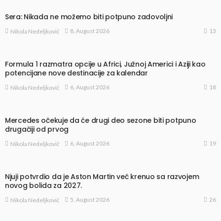
Sera: Nikada ne možemo biti potpuno zadovoljni
13
8, August 2026
Nikola Nedeljković
Formula 1 razmatra opcije u Africi, Južnoj Americi i Aziji kao
potencijane nove destinacije za kalendar
18
6, August 2026
Nikola Nedeljković
Mercedes očekuje da će drugi deo sezone biti potpuno
drugačiji od prvog
19
6, August 2026
Nikola Nedeljković
Njuji potvrdio da je Aston Martin već krenuo sa razvojem
novog bolida za 2027.
26
5, August 2026
Nikola Nedeljković