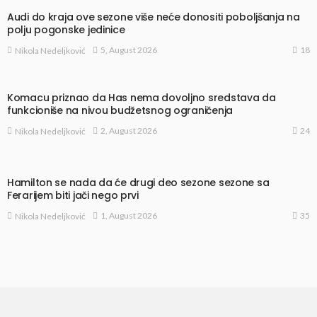
Audi do kraja ove sezone više neće donositi poboljšanja na
polju pogonske jedinice
18
5, August 2026
Nikola Nedeljković
Komacu priznao da Has nema dovoljno sredstava da
funkcioniše na nivou budžetsnog ograničenja
24
2, August 2026
Nikola Nedeljković
Hamilton se nada da će drugi deo sezone sezone sa
Ferarijem biti jači nego prvi
35
1, August 2026
Nikola Nedeljković