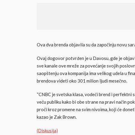
Ova dva brenda objavila su da započinju novu sar
Ovaj dogovor potvrđen je u Davosu, gde je objav
sve kanale ove mreže za povećanje svojih poslovn
saopštenju ova kompanija ima velikog udela u fina
brendova videti oko 301 milion ljudi mesečno.
“CNBC je svetska klasa, vodeći brend i perfektni 
veću publiku kako bi obe strane na pravi način poka
proći kroz promene na svim nivoima, koji će doneti
kazao je Zak Brown.
(Diskusija)