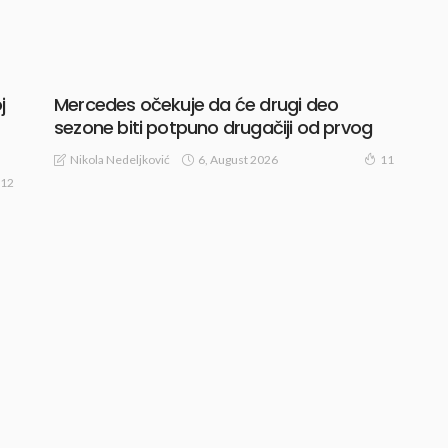
j
Mercedes očekuje da će drugi deo
sezone biti potpuno drugačiji od prvog
6, August 2026
Nikola Nedeljković
11
12