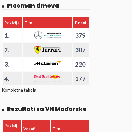
Plasman timova
Pozicija
Tim
Poeni
1.
379
2.
307
3.
220
4.
177
Kompletna tabela
Rezultati sa VN Mađarske
Pozicij
Vozač
Tim