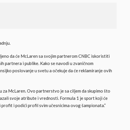
adnju.
ljeno da će McLaren sa svojim partnerom CNBC iskoristiti
ih partnera i publike. Kako se navodi u zvaničnom
nsijko poslovanje u svetu a očekuje da će reklamiranje ovih
su za McLaren. Ovo partnerstvo je sa ciljem da skupimo što
zali svoje atribute i vrednosti. Formula 1 je sport koji će
 profit i podići profil svim učesnicima ovog šampionata.”