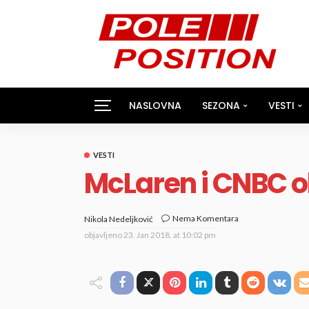
NASLOVNA
SEZONA
VESTI
VESTI
McLaren i CNBC ob
Nema Komentara
Nikola Nedeljković
objavljeno
23. Jan 2018. at 10:02 pm