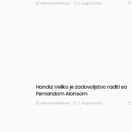
2, August 2026
Nikola Nedeljković
Honda: Veliko je zadovoljstvo raditi sa
Fernandom Alonsom
1, August 2026
Nikola Nedeljković