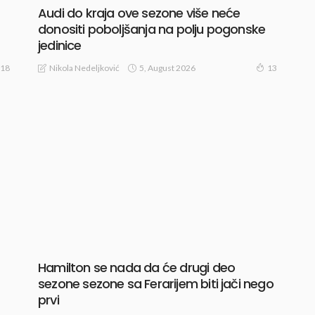
Audi do kraja ove sezone više neće
donositi poboljšanja na polju pogonske
jedinice
5, August 2026
Nikola Nedeljković
18
13
Hamilton se nada da će drugi deo
sezone sezone sa Ferarijem biti jači nego
prvi