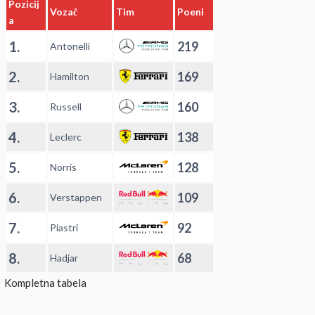
Pozicij
Vozač
Tim
Poeni
a
1.
219
Antonelli
2.
169
Hamilton
3.
160
Russell
4.
138
Leclerc
5.
128
Norris
6.
109
Verstappen
7.
92
Piastri
8.
68
Hadjar
Kompletna tabela