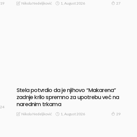
1, August 2026
Nikola Nedeljković
19
27
Stela potvrdio da je njihovo “Makarena”
zadnje krilo spremno za upotrebu već na
narednim trkama
24
1, August 2026
Nikola Nedeljković
29