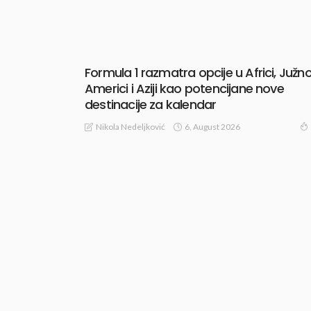
Formula 1 razmatra opcije u Africi, Južno
Americi i Aziji kao potencijane nove
destinacije za kalendar
6, August 2026
Nikola Nedeljković