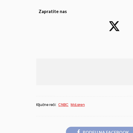
Zapratite nas
Ključne reči:
CNBC
McLaren
PODELI NA FACEBOOK