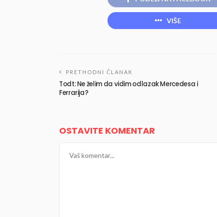
VIŠE
PRETHODNI ČLANAK
Todt: Ne želim da vidim odlazak Mercedesa i
Ferrarija?
OSTAVITE KOMENTAR