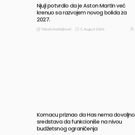
Njuji potvrdio da je Aston Martin već
krenuo sa razvojem novog bolida za
2027.
5, August 2026
Nikola Nedeljković
Komacu priznao da Has nema dovoljno
sredstava da funkcioniše na nivou
budžetsnog ograničenja