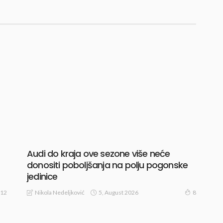
Audi do kraja ove sezone više neće
donositi poboljšanja na polju pogonske
jedinice
5, August 2026
Nikola Nedeljković
12
8