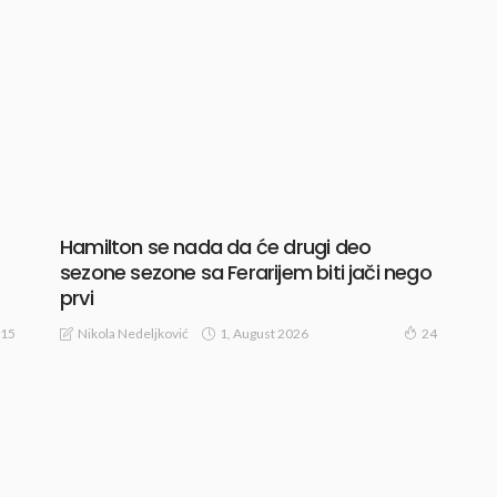
Hamilton se nada da će drugi deo
sezone sezone sa Ferarijem biti jači nego
prvi
1, August 2026
Nikola Nedeljković
15
24