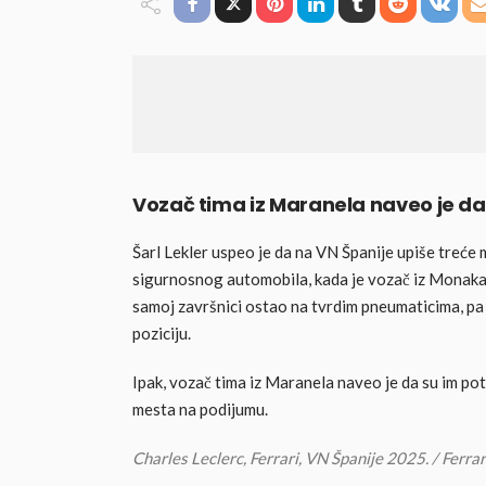
Vozač tima iz Maranela naveo je d
Šarl Lekler uspeo je da na VN Španije upiše treće 
sigurnosnog automobila, kada je vozač iz Monaka
samoj završnici ostao na tvrdim pneumaticima, pa
poziciju.
Ipak, vozač tima iz Maranela naveo je da su im po
mesta na podijumu.
Charles Leclerc, Ferrari, VN Španije 2025. / Ferr