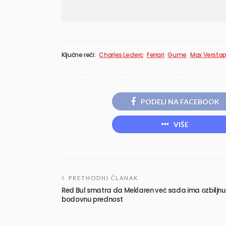
Ključne reči:
Charles Leclerc
Ferrari
Gume
Max Versta
PODELI NA FACEBOOK
VIŠE
PRETHODNI ČLANAK
Red Bul smatra da Meklaren već sada ima ozbiljnu
bodovnu prednost