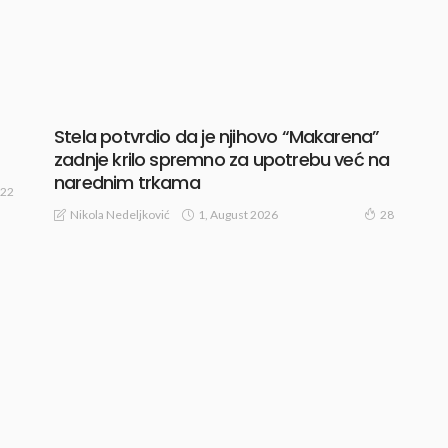
Stela potvrdio da je njihovo “Makarena”
zadnje krilo spremno za upotrebu već na
narednim trkama
22
1, August 2026
Nikola Nedeljković
28