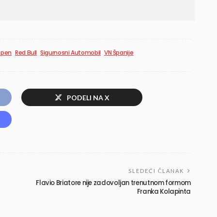
ppen
Red Bull
Sigurnosni Automobil
VN Španije
PODELI NA X
SLEDEĆI ČLANAK
Flavio Briatore nije zadovoljan trenutnom formom
Franka Kolapinta