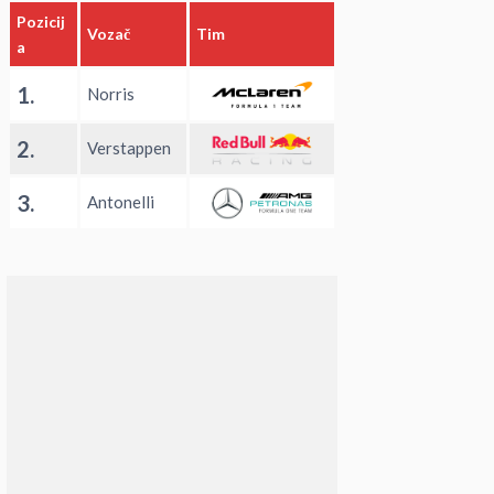
Pozicij
Vozač
Tim
a
1.
Norris
2.
Verstappen
3.
Antonelli