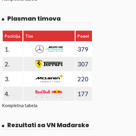
Plasman timova
Pozicija
Tim
Poeni
1.
379
2.
307
3.
220
4.
177
Kompletna tabela
Rezultati sa VN Mađarske