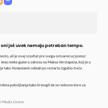
a oni još uvek nemaju potreban tempo.
mesto, ali je ovaj rezultat pre svega ostvaren uz pomoć
 imao meke gume u odnosu na Maksa Verstapena, koji je u
 je tako Holanđanin odmah po restartu izgubio treću
trebna poboljšanja kako bi mogli da se redovno bore za
ari Media Centre