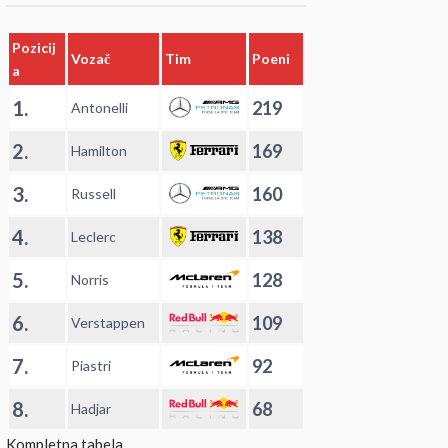
Pozicij
Vozač
Tim
Poeni
a
1.
219
Antonelli
2.
169
Hamilton
3.
160
Russell
4.
138
Leclerc
5.
128
Norris
6.
109
Verstappen
7.
92
Piastri
8.
68
Hadjar
Kompletna tabela