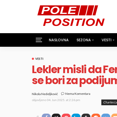
NASLOVNA
SEZONA
VESTI
VESTI
Lekler misli da 
se bori za podiju
Nema Komentara
Nikola Nedeljković
objavljeno
04. Jun 2025. at 2:26 pm
Charles Le