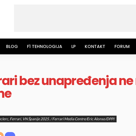
BLOG
F1 TEHNOLOGIJA
LP
KONTAKT
FORUM
Ferari bez unapređenja n
me
clerc, Ferrari, VN Španije 2025. / Ferrari Media Centre/Eric Alonso/DPPI