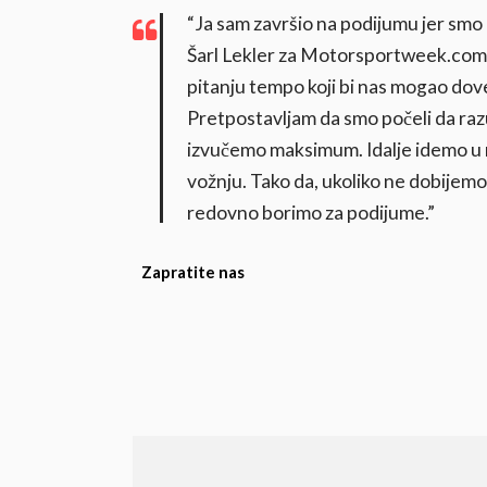
“Ja sam završio na podijumu jer smo 
Šarl Lekler za Motorsportweek.com
pitanju tempo koji bi nas mogao dove
Pretpostavljam da smo počeli da r
izvučemo maksimum. Idalje idemo u n
vožnju. Tako da, ukoliko ne dobijemo
redovno borimo za podijume.”
Zapratite nas