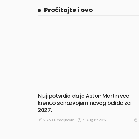
Pročitajte i ovo
Njuji potvrdio da je Aston Martin već
krenuo sa razvojem novog bolida za
2027.
5, August 2026
Nikola Nedeljković