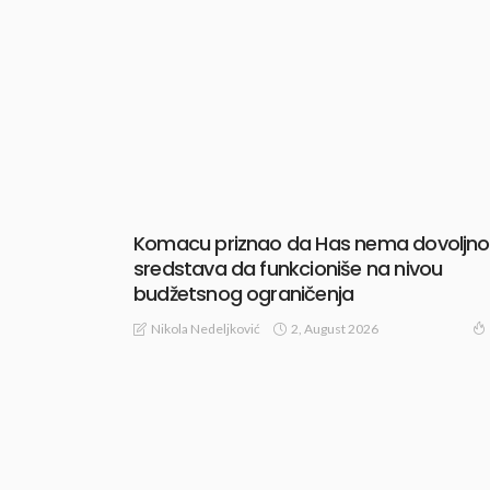
Komacu priznao da Has nema dovoljno
sredstava da funkcioniše na nivou
budžetsnog ograničenja
2, August 2026
Nikola Nedeljković