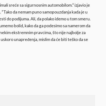
imali sreće sa sigurnosnim automobilom.” izjavio je
. “Tako da nemam puno samopouzdanja kada je u
sti do podijuma. Ali, da polako idemo u tom smeru.
azumemo bolid, kako da ga podesimo sa namerom da
ekim ekstremnim pravcima, što nije najbolje za
 uskoro unapređenja, mislim da će biti teško da se