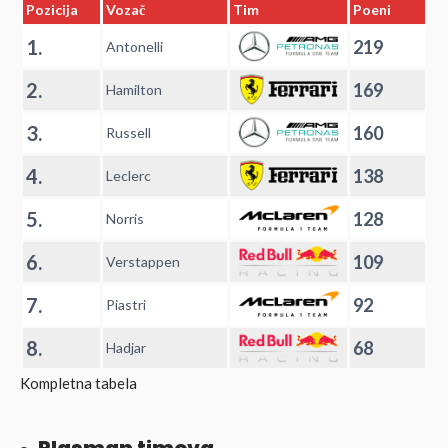
Pozicija
Vozač
Tim
Poeni
1.
219
Antonelli
2.
169
Hamilton
3.
160
Russell
4.
138
Leclerc
5.
128
Norris
6.
109
Verstappen
7.
92
Piastri
8.
68
Hadjar
Kompletna tabela
Plasman timova