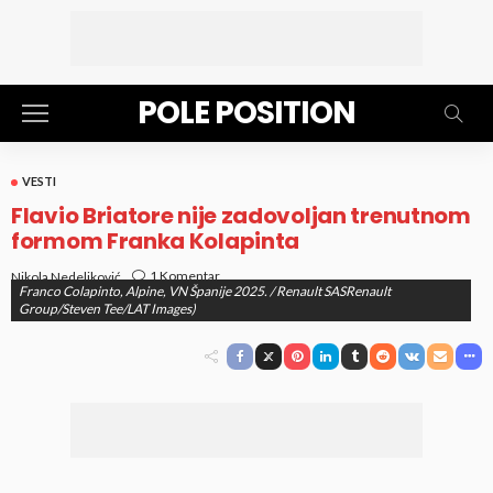
POLE POSITION
VESTI
Flavio Briatore nije zadovoljan trenutnom
formom Franka Kolapinta
1 Komentar
Nikola Nedeljković
Franco Colapinto, Alpine, VN Španije 2025. / Renault SASRenault
objavljeno
05. Jun 2025. at 9:16 am
Group/Steven Tee/LAT Images)