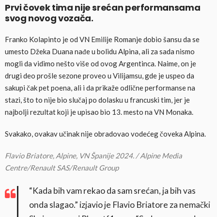
Prvi čovek tima nije srećan performansama
svog novog vozača.
Franko Kolapinto je od VN Emilije Romanje dobio šansu da se
umesto Džeka Duana nađe u bolidu Alpina, ali za sada nismo
mogli da vidimo nešto više od ovog Argentinca. Naime, on je
drugi deo prošle sezone proveo u Vilijamsu, gde je uspeo da
sakupi čak pet poena, ali i da prikaže odlične performanse na
stazi, što to nije bio slučaj po dolasku u francuski tim, jer je
najbolji rezultat koji je upisao bio 13. mesto na VN Monaka.
Svakako, ovakav učinak nije obradovao vodećeg čoveka Alpina.
Flavio Briatore, Alpine, VN Španije 2024. / Alpine Media
Centre/Renault SAS/Renault Group
“Kada bih vam rekao da sam srećan, ja bih vas
onda slagao.” izjavio je Flavio Briatore za nemački