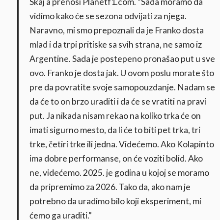
Skaj a prenosi Planetf1.com. “Sada moramo da
vidimo kako će se sezona odvijati za njega.
Naravno, mi smo prepoznali da je Franko dosta
mlad i da trpi pritiske sa svih strana, ne samo iz
Argentine. Sada je postepeno pronašao put u sve
ovo. Franko je dosta jak. U ovom poslu morate što
pre da povratite svoje samopouzdanje. Nadam se
da će to on brzo uraditi i da će se vratiti na pravi
put. Ja nikada nisam rekao na koliko trka će on
imati sigurno mesto, da li će to biti pet trka, tri
trke, četiri trke ili jedna. Videćemo. Ako Kolapinto
ima dobre performanse, on će voziti bolid. Ako
ne, videćemo. 2025. je godina u kojoj se moramo
da pripremimo za 2026. Tako da, ako nam je
potrebno da uradimo bilo koji eksperiment, mi
ćemo ga uraditi.”