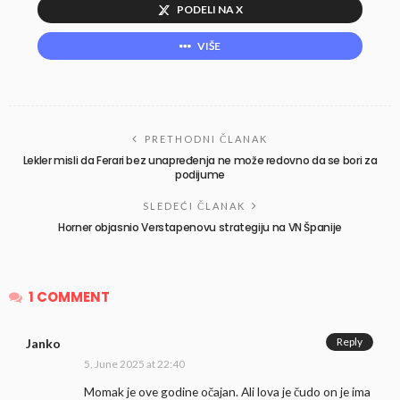
PODELI NA X
VIŠE
PRETHODNI ČLANAK
Lekler misli da Ferari bez unapređenja ne može redovno da se bori za
podijume
SLEDEĆI ČLANAK
Horner objasnio Verstapenovu strategiju na VN Španije
1 COMMENT
Reply
Janko
5, June 2025 at 22:40
Momak je ove godine očajan. Ali lova je čudo on je ima