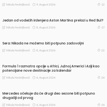
9, August 2026
Nikola Nedeljković
12
Jedan od vodećih inženjera Aston Martina prelazi u Red Bul?
8, August 2026
Nikola Nedeljković
17
Sera: Nikada ne možemo biti potpuno zadovoljni
8, August 2026
Nikola Nedeljković
22
Formula 1 razmatra opcije u Africi, Južnoj Americi i Aziji kao
potencijane nove destinacije za kalendar
6, August 2026
Nikola Nedeljković
26
Mercedes očekuje da će drugi deo sezone biti potpuno
drugačiji od prvog
6, August 2026
Nikola Nedeljković
26