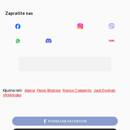
Zapratite nas
Ključne reči:
Alpine
Flavio Briatore
Franco Calapinto
Jack Doohan
VN Monaka
PODELI NA FACEBOOK