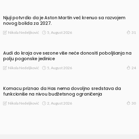
Njuji potvrdio da je Aston Martin već krenuo sa razvojem
novog bolida za 2027.
5, August 2026
Nikola Nedeljković
31
Audi do kraja ove sezone više neće donositi poboljšanja na
polju pogonske jedinice
5, August 2026
Nikola Nedeljković
24
Komacu priznao da Has nema dovoljno sredstava da
funkcioniše na nivou budžetsnog ograničenja
2, August 2026
Nikola Nedeljković
30