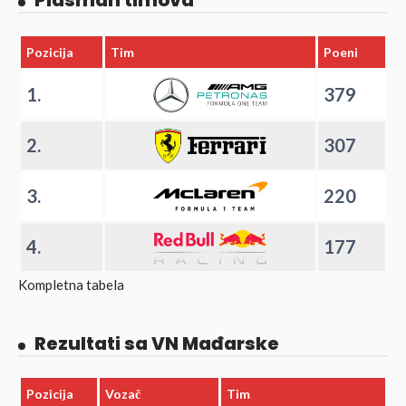
Pozicija
Tim
Poeni
1.
379
2.
307
3.
220
4.
177
Kompletna tabela
Rezultati sa VN Mađarske
Pozicija
Vozač
Tim