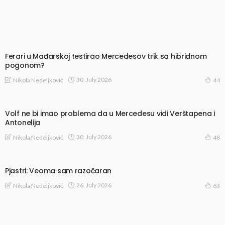
Ferari u Mađarskoj testirao Mercedesov trik sa hibridnom
pogonom?
30, July 2026
Nikola Nedeljković
44
Volf ne bi imao problema da u Mercedesu vidi Verštapena i
Antonelija
30, July 2026
Nikola Nedeljković
48
Pjastri: Veoma sam razočaran
26, July 2026
Nikola Nedeljković
63