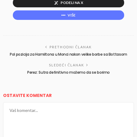
PODELI NA X
VIŠE
PRETHODNI ČLANAK
Pol pozicija za Hamiltona u Monci nakon velike borbe sa Bottasom
SLEDEĆI ČLANAK
Perez: Sutra definitivno možemo da se borimo
OSTAVITE KOMENTAR