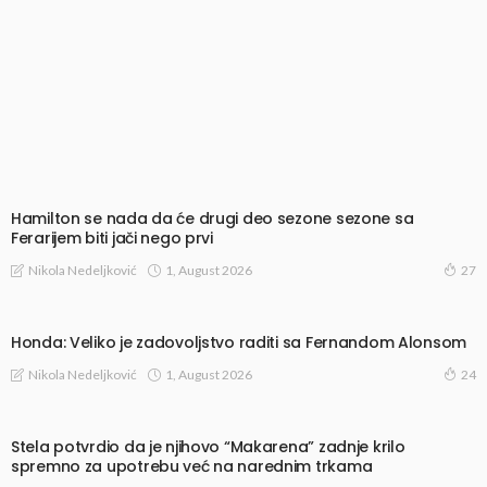
Hamilton se nada da će drugi deo sezone sezone sa
Ferarijem biti jači nego prvi
1, August 2026
Nikola Nedeljković
27
Honda: Veliko je zadovoljstvo raditi sa Fernandom Alonsom
1, August 2026
Nikola Nedeljković
24
Stela potvrdio da je njihovo “Makarena” zadnje krilo
spremno za upotrebu već na narednim trkama