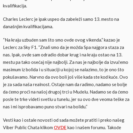
kvalifikacija.
Charles Leclerc je ipak uspeo da zabeleži samo 13. mesto na
današnjim kvalifikacijama.
“Na kraju uzbuđen sam što smo ovde ovog vikenda.” kazao je
Leclerc za Sky F1. “Znali smo da je možda Spa najgora staza za
nas. Ipak, ovde sam odradio dobar krug i na kraju ostao na 13.
mestu pa tako osećaj nije najbolji. Za nas je najbolje da izvučemo
masimum iz bolida i u situaciji u kojoj se nalazimo, to je ono što
pokušavamo. Narvno da ovo boli još više kada ste kod kuće. Ovo
je za sada naša realnost. Ostaje nam da radimo, nadamo se bolje
da ćemo proći na našoj drugoj trci u Muđelu. Nadamo se da ćemo
posle te trke videti svetlu u tunelu, jer su ovo dve veoma teške za
nas i mi isprobavamo puno stvari na bolidu.”
Vesti kao i ostale novosti od sada možete pratiti i preko našeg
Viber Public Chata klikom
OVDE
kao i našem forumu. Takođe