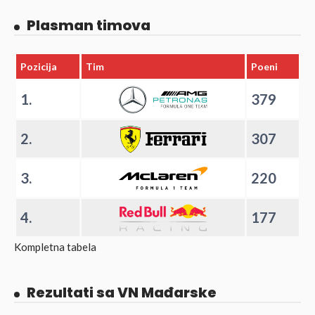
Plasman timova
Pozicija
Tim
Poeni
1.
379
2.
307
3.
220
4.
177
Kompletna tabela
Rezultati sa VN Mađarske