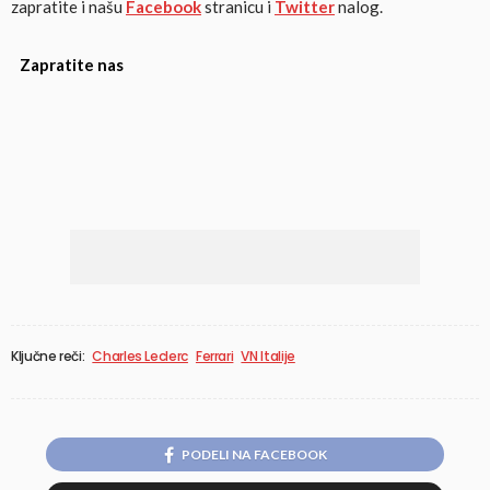
zapratite i našu
Facebook
stranicu i
Twitter
nalog.
Zapratite nas
Ključne reči:
Charles Leclerc
Ferrari
VN Italije
PODELI NA FACEBOOK