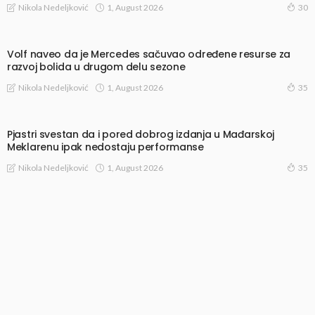
1, August 2026
Nikola Nedeljković
30
Volf naveo da je Mercedes sačuvao određene resurse za
razvoj bolida u drugom delu sezone
1, August 2026
Nikola Nedeljković
35
Pjastri svestan da i pored dobrog izdanja u Mađarskoj
Meklarenu ipak nedostaju performanse
1, August 2026
Nikola Nedeljković
35