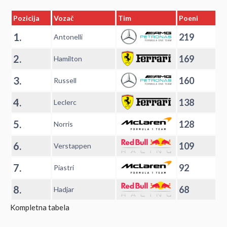
Pozicija
Vozač
Tim
Poeni
1.
219
Antonelli
2.
169
Hamilton
3.
160
Russell
4.
138
Leclerc
5.
128
Norris
6.
109
Verstappen
7.
92
Piastri
8.
68
Hadjar
Kompletna tabela