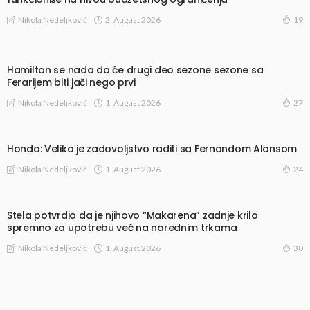
2, August 2026
Nikola Nedeljković
19
Hamilton se nada da će drugi deo sezone sezone sa
Ferarijem biti jači nego prvi
1, August 2026
Nikola Nedeljković
27
Honda: Veliko je zadovoljstvo raditi sa Fernandom Alonsom
1, August 2026
Nikola Nedeljković
24
Stela potvrdio da je njihovo “Makarena” zadnje krilo
spremno za upotrebu već na narednim trkama
1, August 2026
Nikola Nedeljković
30