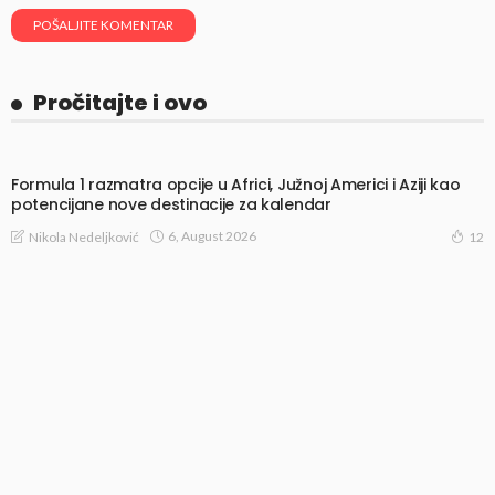
Pročitajte i ovo
Formula 1 razmatra opcije u Africi, Južnoj Americi i Aziji kao
potencijane nove destinacije za kalendar
6, August 2026
Nikola Nedeljković
12