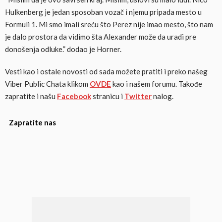
Hulkenberg je jedan sposoban vozač i njemu pripada mesto u
Formuli 1. Mi smo imali sreću što Perez nije imao mesto, što nam
je dalo prostora da vidimo šta Alexander može da uradi pre
donošenja odluke.” dodao je Horner.
Vesti kao i ostale novosti od sada možete pratiti i preko našeg
Viber Public Chata klikom
OVDE
kao i našem forumu. Takođe
zapratite i našu
Facebook
stranicu i
Twitter
nalog.
Zapratite nas