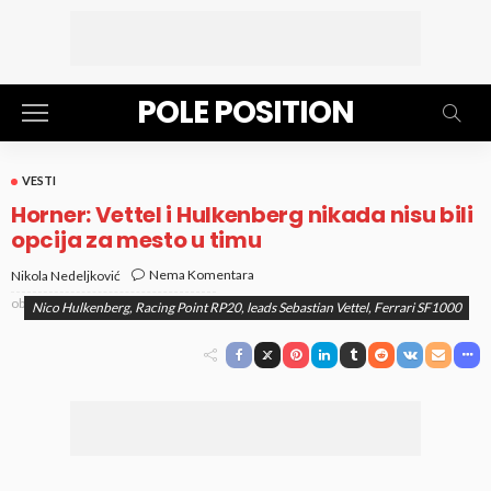
POLE POSITION
VESTI
Horner: Vettel i Hulkenberg nikada nisu bili
opcija za mesto u timu
Nema Komentara
Nikola Nedeljković
objavljeno
19. Dec 2020. at 4:38 pm
Nico Hulkenberg, Racing Point RP20, leads Sebastian Vettel, Ferrari SF1000