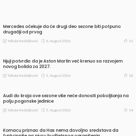
Mercedes očekuje da će drugi deo sezone biti potpuno
drugačiji od prvog
6, August 2026
Nikola Nedeljković
11
Njuji potvrdio da je Aston Martin već krenuo sa razvojem
novog bolida za 2027.
5, August 2026
Nikola Nedeljković
18
Audi do kraja ove sezone više neće donositi poboljšanja na
polju pogonske jedinice
5, August 2026
Nikola Nedeljković
14
Komacu priznao da Has nema dovoljno sredstava da
funkcioniše na nivou budžetsnog ograničenja