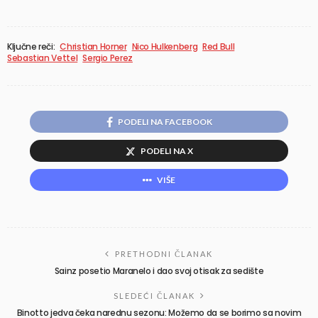
Ključne reči:
Christian Horner
Nico Hulkenberg
Red Bull
Sebastian Vettel
Sergio Perez
PODELI NA FACEBOOK
PODELI NA X
VIŠE
PRETHODNI ČLANAK
Sainz posetio Maranelo i dao svoj otisak za sedište
SLEDEĆI ČLANAK
Binotto jedva čeka narednu sezonu: Možemo da se borimo sa novim