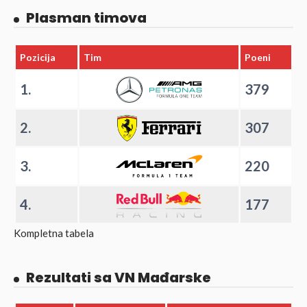
Plasman timova
Pozicija
Tim
Poeni
1.
379
2.
307
3.
220
4.
177
Kompletna tabela
Rezultati sa VN Mađarske