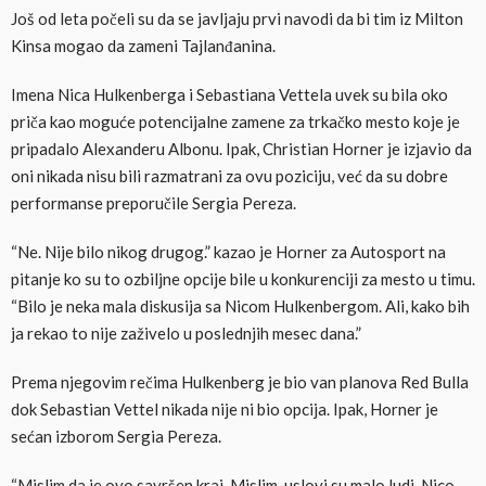
Još od leta počeli su da se javljaju prvi navodi da bi tim iz Milton
Kinsa mogao da zameni Tajlanđanina.
Imena Nica Hulkenberga i Sebastiana Vettela uvek su bila oko
priča kao moguće potencijalne zamene za trkačko mesto koje je
pripadalo Alexanderu Albonu. Ipak, Christian Horner je izjavio da
oni nikada nisu bili razmatrani za ovu poziciju, već da su dobre
performanse preporučile Sergia Pereza.
“Ne. Nije bilo nikog drugog.” kazao je Horner za Autosport na
pitanje ko su to ozbiljne opcije bile u konkurenciji za mesto u timu.
“Bilo je neka mala diskusija sa Nicom Hulkenbergom. Ali, kako bih
ja rekao to nije zaživelo u poslednjih mesec dana.”
Prema njegovim rečima Hulkenberg je bio van planova Red Bulla
dok Sebastian Vettel nikada nije ni bio opcija. Ipak, Horner je
sećan izborom Sergia Pereza.
“Mislim da je ovo savršen kraj. Mislim, uslovi su malo ludi. Nico