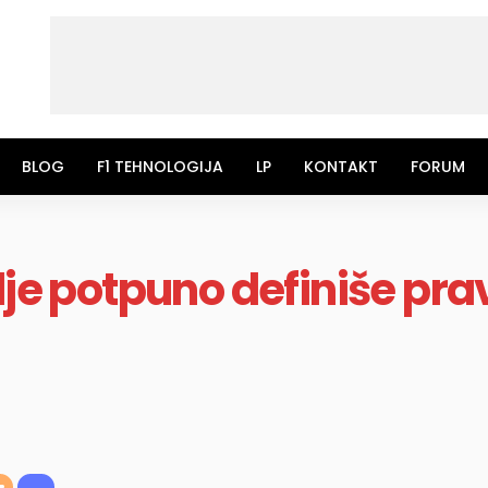
BLOG
F1 TEHNOLOGIJA
LP
KONTAKT
FORUM
lje potpuno definiše pra