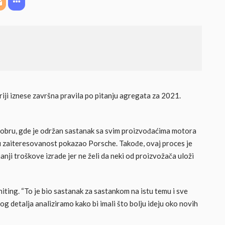
riji iznese završna pravila po pitanju agregata za 2021.
tobru, gde je održan sastanak sa svim proizvođaćima motora
oju zaiteresovanost pokazao Porsche. Takođe, ovaj proces je
ji troškove izrade jer ne želi da neki od proizvožača uloži
iting. “To je bio sastanak za sastankom na istu temu i sve
og detalja analiziramo kako bi imali što bolju ideju oko novih