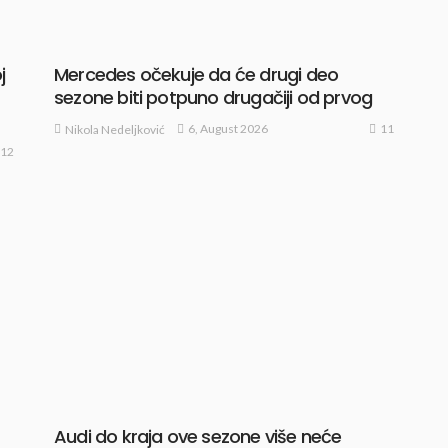
j
Mercedes očekuje da će drugi deo
sezone biti potpuno drugačiji od prvog
11
6, August 2026
Nikola Nedeljković
12
Audi do kraja ove sezone više neće