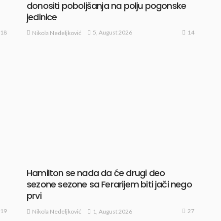
donositi poboljšanja na polju pogonske
jedinice
18
14
5, August 2026
Nikola Nedeljković
Hamilton se nada da će drugi deo
sezone sezone sa Ferarijem biti jači nego
prvi
19
27
1, August 2026
Nikola Nedeljković