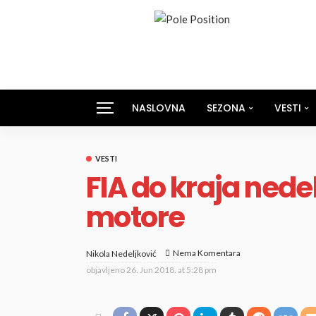
NASLOVNA
SEZONA
VESTI
VESTI
FIA do kraja nede
motore
Nema Komentara
Nikola Nedeljković
objavljeno
26. Jun 2018. at 5:28 pm