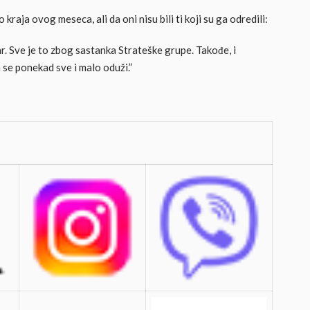
kraja ovog meseca, ali da oni nisu bili ti koji su ga odredili:
ar. Sve je to zbog sastanka Strateške grupe. Takođe, i
 se ponekad sve i malo oduži.”