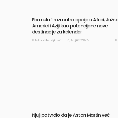
Formula 1 razmatra opcije u Africi, Južno
Americi i Aziji kao potencijane nove
destinacije za kalendar
6, August 2026
Nikola Nedeljković
Njuji potvrdio da je Aston Martin već