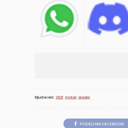
Ključne reči:
2021
motori
pravila
PODELI NA FACEBOOK