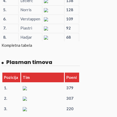
4.
Leclerc
138
5.
Norris
128
6.
Verstappen
109
7.
Piastri
92
8.
Hadjar
68
Kompletna tabela
Plasman timova
Pozicija
Tim
Poeni
1.
379
2.
307
3.
220