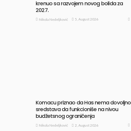
krenuo sa razvojem novog bolida za
2027.
5, August 2026
Nikola Nedeljković
Komacu priznao da Has nema dovoljno
sredstava da funkcioniše na nivou
budžetsnog ograničenja
2, August 2026
Nikola Nedeljković