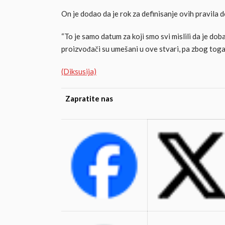
On je dodao da je rok za definisanje ovih pravila do 
“To je samo datum za koji smo svi mislili da je dob
proizvođači su umešani u ove stvari, pa zbog toga
(Diksusija)
Zapratite nas