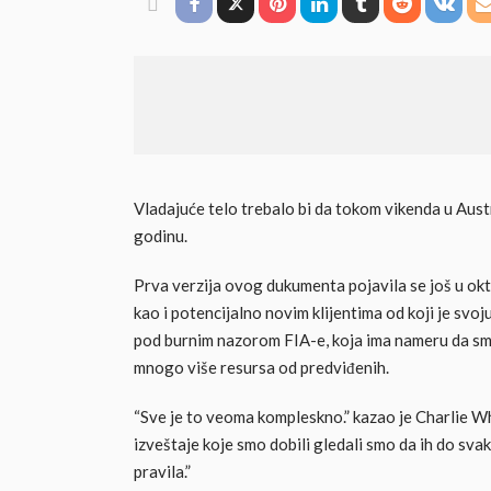
Vladajuće telo trebalo bi da tokom vikenda u Aust
godinu.
Prva verzija ovog dukumenta pojavila se još u ok
kao i potencijalno novim klijentima od koji je sv
pod burnim nazorom FIA-e, koja ima nameru da sman
mnogo više resursa od predviđenih.
“Sve je to veoma kompleskno.” kazao je Charlie Wh
izveštaje koje smo dobili gledali smo da ih do svak
pravila.”