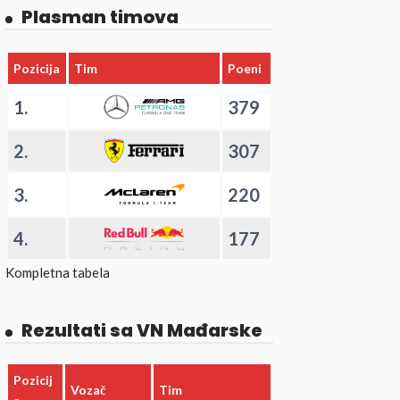
Plasman timova
Pozicija
Tim
Poeni
1.
379
2.
307
3.
220
4.
177
Kompletna tabela
Rezultati sa VN Mađarske
Pozicij
Vozač
Tim