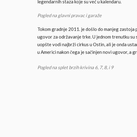
legendarnih staza koje su već u kalendaru.
Pogled na glavni pravac i garaže
Tokom gradnje 2011. je došlo do manjeg zastoja po
ugovor za održavanje trke. U jednom trenutku su se
uopšte vodi najbrži cirkus u Ostin, ali je onda u
u Americi nakon čega je sačinjen novi ugovor, a gr
Pogled na splet brzih krivina 6, 7, 8, i 9