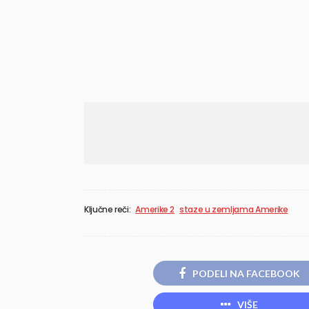
Ključne reči:
Amerike 2
staze u zemljama Amerike
PODELI NA FACEBOOK
VIŠE