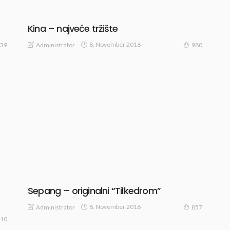
Kina – najveće tržište
8, November 2016
Administrator
39
980
Sepang – originalni “Tilkedrom”
8, November 2016
Administrator
857
10