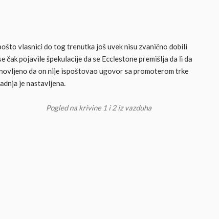
što vlasnici do tog trenutka još uvek nisu zvanično dobili
 čak pojavile špekulacije da se Ecclestone premišlja da li da
stanovljeno da on nije ispoštovao ugovor sa promoterom trke
adnja je nastavljena.
Pogled na krivine 1 i 2 iz vazduha