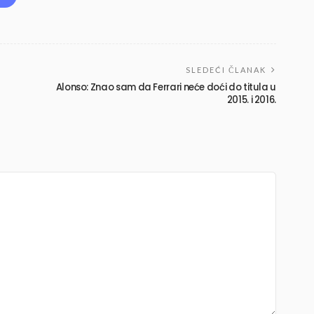
SLEDEĆI ČLANAK
Alonso: Znao sam da Ferrari neće doći do titula u
2015. i 2016.