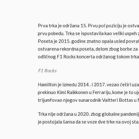
Prva trka je održana 15. Prvu pol poziciju je ostv
prvu pobedu. Trka se ispostavila kao veliki uspeh z
Poseta je 2015. godine znatno opala usled povra
ostvarena rekordna poseta, delom zbog borbe za 
odličnog F1 Rocks koncerta održanog tokom trka
F1 Rocks
Hamilton je između 2014 . i 2017. vezao četiri u
prekinuo Kimi Raikkonen u Ferrariju, kome je to uje
trijumfovao njegov sunarodnik Valtteri Bottas u
Trka nije održana u 2020. zbog globalne pandemij
je postojala šansa da se voze dve trke na ovoj stazi