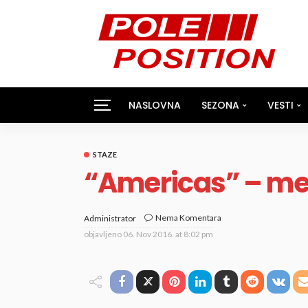
NASLOVNA
SEZONA
VESTI
STAZE
“Americas” – mest
Nema Komentara
Administrator
objavljeno
06. Nov 2016. at 8:02 pm