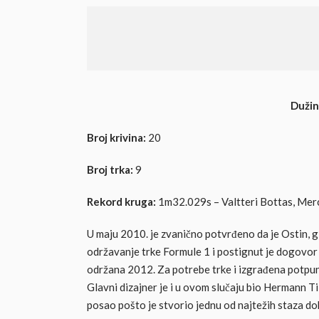
Dužin
Broj krivina:
20
Broj trka:
9
Rekord kruga:
1m32.029s – Valtteri Bottas, Mer
U maju 2010. je zvanično potvrđeno da je Ostin, 
održavanje trke Formule 1 i postignut je dogovor
održana 2012. Za potrebe trke i izgrađena potpuno
Glavni dizajner je i u ovom slučaju bio Hermann Ti
posao pošto je stvorio jednu od najtežih staza dok