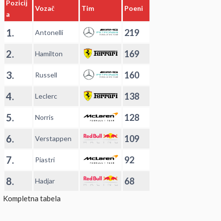
Pozicij
Vozač
Tim
Poeni
a
1.
219
Antonelli
2.
169
Hamilton
3.
160
Russell
4.
138
Leclerc
5.
128
Norris
6.
109
Verstappen
7.
92
Piastri
8.
68
Hadjar
Kompletna tabela