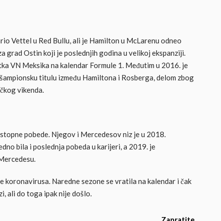
ario Vettel u Red Bullu, ali je Hamilton u McLarenu odneo
a grad Ostin koji je poslednjih godina u velikoj ekspanziji.
tka VN Meksika na kalendar Formule 1. Međutim u 2016. je
šampionsku titulu između Hamiltona i Rosberga, delom zbog
čkog vikenda.
zastopne pobede. Njegov i Mercedesov niz je u 2018.
dno bila i poslednja pobeda u karijeri, a 2019. je
 Mercedesu.
e koronavirusa. Naredne sezone se vratila na kalendar i čak
, ali do toga ipak nije došlo.
Zapratite nas