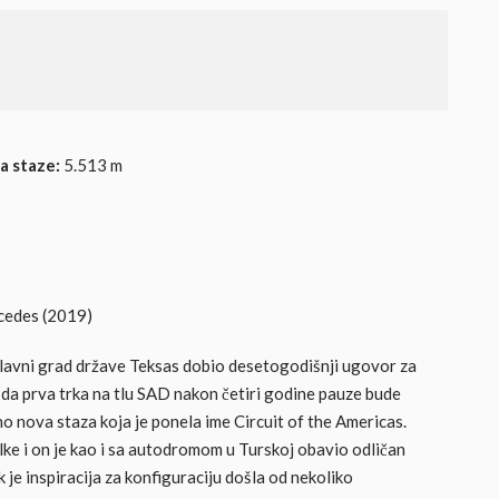
a staze:
5.513 m
cedes (2019)
glavni grad države Teksas dobio desetogodišnji ugovor za
 da prva trka na tlu SAD nakon četiri godine pauze bude
 nova staza koja je ponela ime Circuit of the Americas.
lke i on je kao i sa autodromom u Turskoj obavio odličan
 je inspiracija za konfiguraciju došla od nekoliko