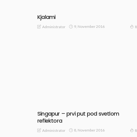
Kjalami
9, November 2016
Administrator
8
Singapur – prvi put pod svetlom
reflektora
8, November 2016
Administrator
8