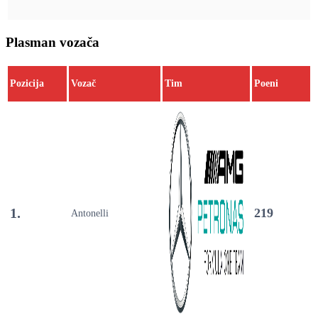
Plasman vozača
Pozicija
Vozač
Tim
Poeni
1.
219
Antonelli