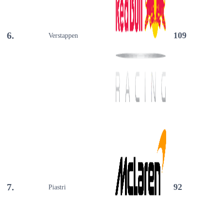
6.
109
Verstappen
7.
92
Piastri