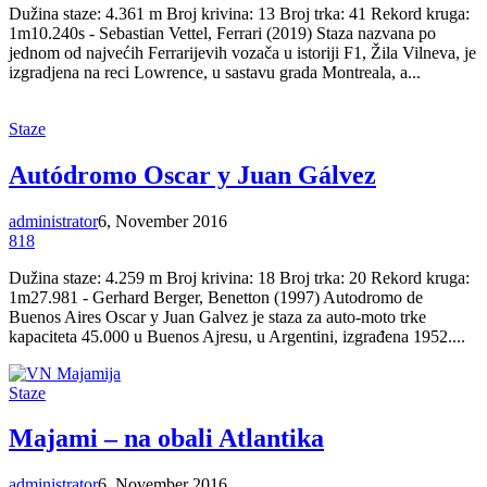
Dužina staze: 4.361 m Broj krivina: 13 Broj trka: 41 Rekord kruga:
1m10.240s - Sebastian Vettel, Ferrari (2019) Staza nazvana po
jednom od najvećih Ferrarijevih vozača u istoriji F1, Žila Vilneva, je
izgradjena na reci Lowrence, u sastavu grada Montreala, a...
Staze
Autódromo Oscar y Juan Gálvez
administrator
6, November 2016
818
Dužina staze: 4.259 m Broj krivina: 18 Broj trka: 20 Rekord kruga:
1m27.981 - Gerhard Berger, Benetton (1997) Autodromo de
Buenos Aires Oscar y Juan Galvez je staza za auto-moto trke
kapaciteta 45.000 u Buenos Ajresu, u Argentini, izgrađena 1952....
Staze
Majami – na obali Atlantika
administrator
6, November 2016