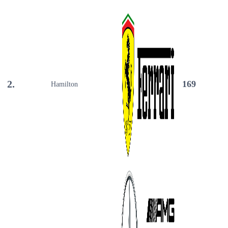
2.
169
Hamilton