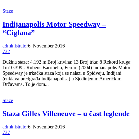
Staze
Indijanapolis Motor Speedway –
“Ciglana”
administrator
6, November 2016
732
Dužina staze: 4.192 m Broj krivina: 13 Broj trka: 8 Rekord kruga:
1m10.399 - Rubens Barrihello, Ferrari (2004) Indianapolis Motor
Speedway je trkačka staza koja se nalazi u Spidveju, Indijani
(enklava predgrađa Indijanapolisa) u Sjedinjenim Američkim
Državama. To je dom...
Staze
Staza Gilles Villeneuve – u čast leglende
administrator
6, November 2016
737