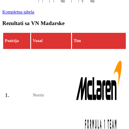
Kompletna tabela
Rezultati sa VN Mađarske
Pozicija
Vozač
Tim
1.
Norris