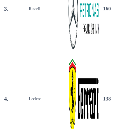
3.
160
Russell
4.
138
Leclerc