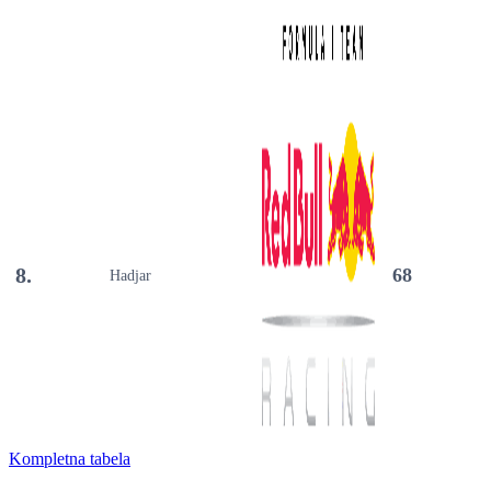
8.
68
Hadjar
Kompletna tabela