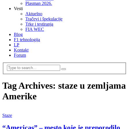
Plasman 2026.
Vesti
Aktuelno
Tračevi i špekulacije
Trke i testiranja
FIA WEC
Blog
F1 tehnologija
LP
Kontakt
Forum
Tag Archives: staze u zemljama
Amerike
Staze
“Americas” – mesto koje je preporodilo