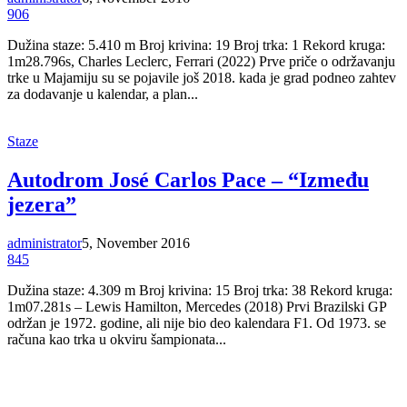
906
Dužina staze: 5.410 m Broj krivina: 19 Broj trka: 1 Rekord kruga:
1m28.796s, Charles Leclerc, Ferrari (2022) Prve priče o održavanju
trke u Majamiju su se pojavile još 2018. kada je grad podneo zahtev
za dodavanje u kalendar, a plan...
Staze
Autodrom José Carlos Pace – “Između
jezera”
administrator
5, November 2016
845
Dužina staze: 4.309 m Broj krivina: 15 Broj trka: 38 Rekord kruga:
1m07.281s – Lewis Hamilton, Mercedes (2018) Prvi Brazilski GP
održan je 1972. godine, ali nije bio deo kalendara F1. Od 1973. se
računa kao trka u okviru šampionata...