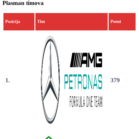
Plasman timova
Pozicija
Tim
Poeni
1.
379