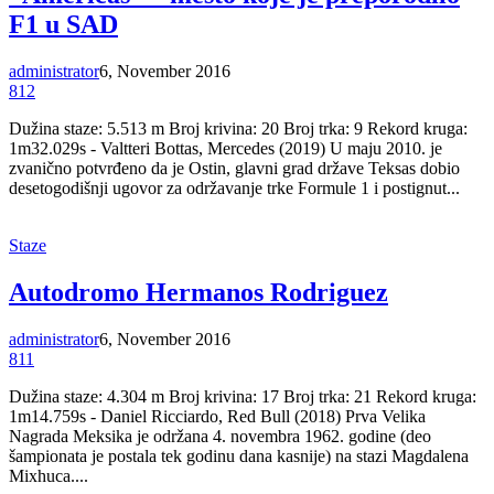
F1 u SAD
administrator
6, November 2016
812
Dužina staze: 5.513 m Broj krivina: 20 Broj trka: 9 Rekord kruga:
1m32.029s - Valtteri Bottas, Mercedes (2019) U maju 2010. je
zvanično potvrđeno da je Ostin, glavni grad države Teksas dobio
desetogodišnji ugovor za održavanje trke Formule 1 i postignut...
Staze
Autodromo Hermanos Rodriguez
administrator
6, November 2016
811
Dužina staze: 4.304 m Broj krivina: 17 Broj trka: 21 Rekord kruga:
1m14.759s - Daniel Ricciardo, Red Bull (2018) Prva Velika
Nagrada Meksika je održana 4. novembra 1962. godine (deo
šampionata je postala tek godinu dana kasnije) na stazi Magdalena
Mixhuca....