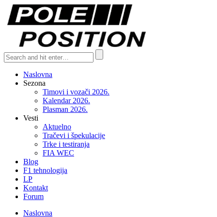
Naslovna
Sezona
Timovi i vozači 2026.
Kalendar 2026.
Plasman 2026.
Vesti
Aktuelno
Tračevi i špekulacije
Trke i testiranja
FIA WEC
Blog
F1 tehnologija
LP
Kontakt
Forum
Naslovna