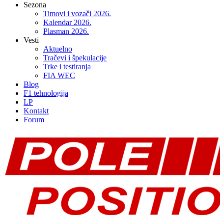
Sezona
Timovi i vozači 2026.
Kalendar 2026.
Plasman 2026.
Vesti
Aktuelno
Tračevi i špekulacije
Trke i testiranja
FIA WEC
Blog
F1 tehnologija
LP
Kontakt
Forum