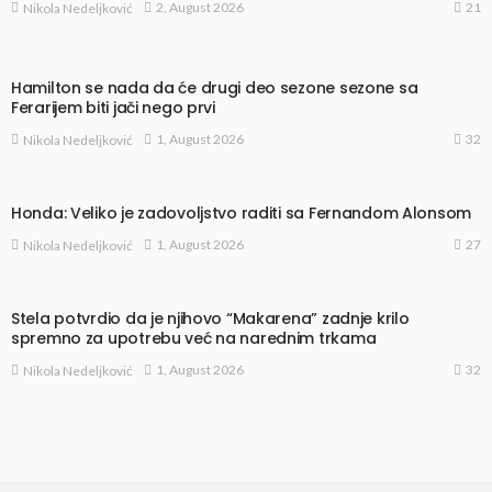
21
2, August 2026
Nikola Nedeljković
Hamilton se nada da će drugi deo sezone sezone sa
Ferarijem biti jači nego prvi
32
1, August 2026
Nikola Nedeljković
Honda: Veliko je zadovoljstvo raditi sa Fernandom Alonsom
27
1, August 2026
Nikola Nedeljković
Stela potvrdio da je njihovo “Makarena” zadnje krilo
spremno za upotrebu već na narednim trkama
32
1, August 2026
Nikola Nedeljković