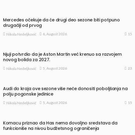
Mercedes očekuje da će drugi deo sezone biti potpuno
drugačiji od prvog
15
6, August 2026
Nikola Nedeljković
Njuji potvrdio da je Aston Martin već krenuo sa razvojem
novog bolida za 2027.
23
5, August 2026
Nikola Nedeljković
Audi do kraja ove sezone više neće donositi poboljšanja na
polju pogonske jedinice
15
5, August 2026
Nikola Nedeljković
Komacu priznao da Has nema dovoljno sredstava da
funkcioniše na nivou budžetsnog ograničenja