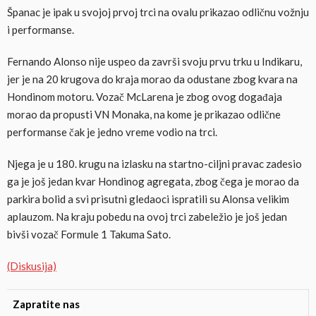
Španac je ipak u svojoj prvoj trci na ovalu prikazao odličnu vožnju
i performanse.
Fernando Alonso nije uspeo da završi svoju prvu trku u Indikaru,
jer je na 20 krugova do kraja morao da odustane zbog kvara na
Hondinom motoru. Vozač McLarena je zbog ovog događaja
morao da propusti VN Monaka, na kome je prikazao odlične
performanse čak je jedno vreme vodio na trci.
Njega je u 180. krugu na izlasku na startno-ciljni pravac zadesio
ga je još jedan kvar Hondinog agregata, zbog čega je morao da
parkira bolid a svi prisutni gledaoci ispratili su Alonsa velikim
aplauzom. Na kraju pobedu na ovoj trci zabeležio je još jedan
bivši vozač Formule 1 Takuma Sato.
(Diskusija)
Zapratite nas