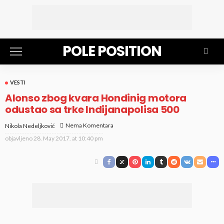
POLE POSITION
VESTI
Alonso zbog kvara Hondinig motora
odustao sa trke Indijanapolisa 500
Nema Komentara
Nikola Nedeljković
objavljeno
28. May 2017. at 10:40 pm