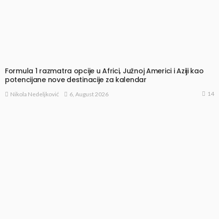
Formula 1 razmatra opcije u Africi, Južnoj Americi i Aziji kao
potencijane nove destinacije za kalendar
14
6, August 2026
Nikola Nedeljković