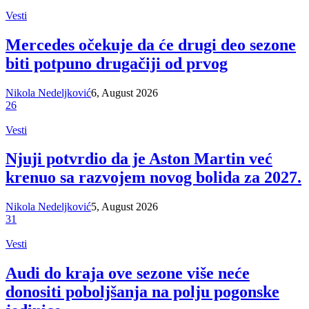
Vesti
Mercedes očekuje da će drugi deo sezone
biti potpuno drugačiji od prvog
Nikola Nedeljković
6, August 2026
26
Vesti
Njuji potvrdio da je Aston Martin već
krenuo sa razvojem novog bolida za 2027.
Nikola Nedeljković
5, August 2026
31
Vesti
Audi do kraja ove sezone više neće
donositi poboljšanja na polju pogonske