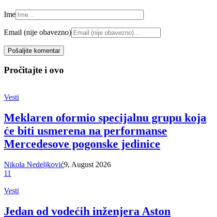
Ime
Email (nije obavezno)
Pročitajte i ovo
Vesti
Meklaren oformio specijalnu grupu koja
će biti usmerena na performanse
Mercedesove pogonske jedinice
Nikola Nedeljković
9, August 2026
11
Vesti
Jedan od vodećih inženjera Aston