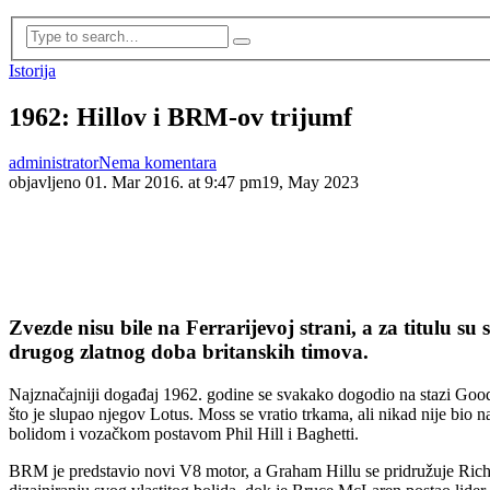
Istorija
1962: Hillov i BRM-ov trijumf
administrator
Nema komentara
objavljeno
01. Mar 2016. at 9:47 pm
19, May 2023
Zvezde nisu bile na Ferrarijevoj strani, a za titulu 
drugog zlatnog doba britanskih timova.
Najznačajniji događaj 1962. godine se svakako dogodio na stazi Good
što je slupao njegov Lotus. Moss se vratio trkama, ali nikad nije bio n
bolidom i vozačkom postavom Phil Hill i Baghetti.
BRM je predstavio novi V8 motor, a Graham Hillu se pridružuje Rich