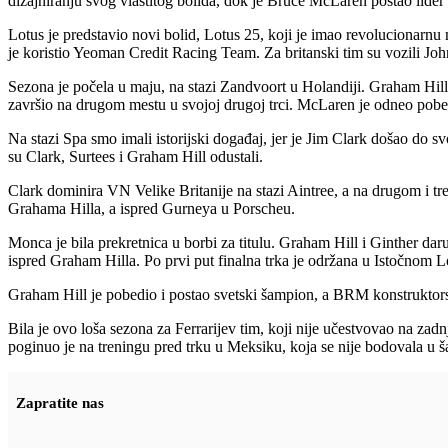
dizajniranju svog vlastitog bolida, dok je Bruce McLaren postao lider
Lotus je predstavio novi bolid, Lotus 25, koji je imao revolucionarnu 
je koristio Yeoman Credit Racing Team. Za britanski tim su vozili Joh
Sezona je počela u maju, na stazi Zandvoort u Holandiji. Graham Hill 
završio na drugom mestu u svojoj drugoj trci. McLaren je odneo pobed
Na stazi Spa smo imali istorijski događaj, jer je Jim Clark došao do s
su Clark, Surtees i Graham Hill odustali.
Clark dominira VN Velike Britanije na stazi Aintree, a na drugom i 
Grahama Hilla, a ispred Gurneya u Porscheu.
Monca je bila prekretnica u borbi za titulu. Graham Hill i Ginther d
ispred Graham Hilla. Po prvi put finalna trka je održana u Istočnom Lo
Graham Hill je pobedio i postao svetski šampion, a BRM konstruktors
Bila je ovo loša sezona za Ferrarijev tim, koji nije učestvovao na zadn
poginuo je na treningu pred trku u Meksiku, koja se nije bodovala u
Zapratite nas