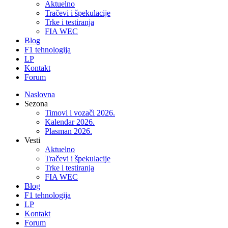
Aktuelno
Tračevi i špekulacije
Trke i testiranja
FIA WEC
Blog
F1 tehnologija
LP
Kontakt
Forum
Naslovna
Sezona
Timovi i vozači 2026.
Kalendar 2026.
Plasman 2026.
Vesti
Aktuelno
Tračevi i špekulacije
Trke i testiranja
FIA WEC
Blog
F1 tehnologija
LP
Kontakt
Forum