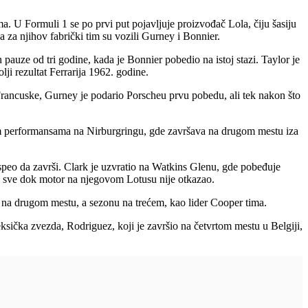
a. U Formuli 1 se po prvi put pojavljuje proizvođač Lola, čiju šasiju
 za njihov fabrički tim su vozili Gurney i Bonnier.
auze od tri godine, kada je Bonnier pobedio na istoj stazi. Taylor je
i rezultat Ferrarija 1962. godine.
N Francuske, Gurney je podario Porscheu prvu pobedu, ali tek nakon što
rim performansama na Nirburgringu, gde završava na drugom mestu iza
speo da završi. Clark je uzvratio na Watkins Glenu, gde pobeđuje
rke sve dok motor na njegovom Lotusu nije otkazao.
 na drugom mestu, a sezonu na trećem, kao lider Cooper tima.
Meksička zvezda, Rodriguez, koji je završio na četvrtom mestu u Belgiji,