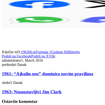
Ključne reči:
1962
60-te
Formula 1
Graham Hill
Istorija
Podeli na Facebook
Podeli na X
Više
administrator
1, March 2016
prethodni članak
1961: “Ajkulin nos” dominira novim pravilima
sledeći članak
1963: Nezaustavljivi Jim Clark
Ostavite komentar