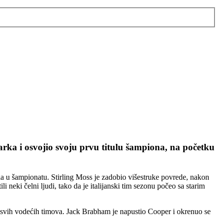
larka i osvojio svoju prvu titulu šampiona, na početku
a u šampionatu. Stirling Moss je zadobio višestruke povrede, nakon
 neki čelni ljudi, tako da je italijanski tim sezonu počeo sa starim
 svih vodećih timova. Jack Brabham je napustio Cooper i okrenuo se