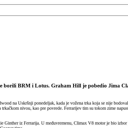
su se borili BRM i Lotus. Graham Hill je pobedio Jima C
wood na Uskršnji ponedeljak, kada je vožena trka koja se nije bodoval
a trkačkom nivou, kao pre povrede. Ferrarijev tim su tokom zime napustili
ie Ginther iz Ferrarija. U međuvremenu, Climax V8 motor je bio izbor