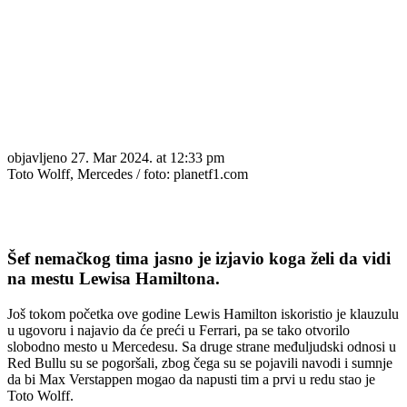
objavljeno
27. Mar 2024. at 12:33 pm
Toto Wolff, Mercedes / foto: planetf1.com
Šef nemačkog tima jasno je izjavio koga želi da vidi
na mestu Lewisa Hamiltona.
Još tokom početka ove godine Lewis Hamilton iskoristio je klauzulu
u ugovoru i najavio da će preći u Ferrari, pa se tako otvorilo
slobodno mesto u Mercedesu. Sa druge strane međuljudski odnosi u
Red Bullu su se pogoršali, zbog čega su se pojavili navodi i sumnje
da bi Max Verstappen mogao da napusti tim a prvi u redu stao je
Toto Wolff.