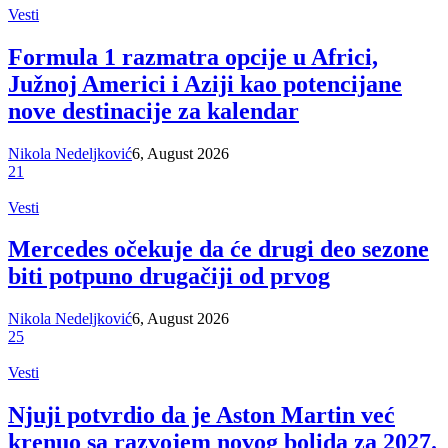
Vesti
Formula 1 razmatra opcije u Africi,
Južnoj Americi i Aziji kao potencijane
nove destinacije za kalendar
Nikola Nedeljković
6, August 2026
21
Vesti
Mercedes očekuje da će drugi deo sezone
biti potpuno drugačiji od prvog
Nikola Nedeljković
6, August 2026
25
Vesti
Njuji potvrdio da je Aston Martin već
krenuo sa razvojem novog bolida za 2027.