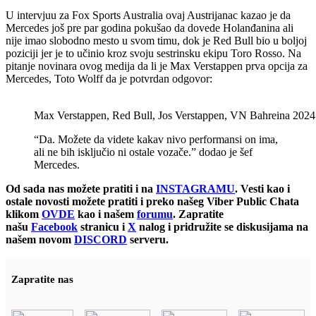
U intervjuu za Fox Sports Australia ovaj Austrijanac kazao je da
Mercedes još pre par godina pokušao da dovede Holanđanina ali
nije imao slobodno mesto u svom timu, dok je Red Bull bio u boljoj
poziciji jer je to učinio kroz svoju sestrinsku ekipu Toro Rosso. Na
pitanje novinara ovog medija da li je Max Verstappen prva opcija za
Mercedes, Toto Wolff da je potvrdan odgovor:
Max Verstappen, Red Bull, Jos Verstappen, VN Bahreina 2024.
“Da. Možete da videte kakav nivo performansi on ima,
ali ne bih isključio ni ostale vozače.” dodao je šef
Mercedes.
Od sada nas možete pratiti i na
INSTAGRAMU
. Vesti kao i
ostale novosti možete pratiti i preko našeg Viber Public Chata
klikom
OVDE
kao i našem
forumu
. Zapratite
našu
Facebook
stranicu i
X
nalog i pridružite se diskusijama na
našem novom
DISCORD
serveru.
Zapratite nas