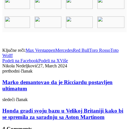
Ključne reči:
Max Verstappen
Mercedes
Red Bull
Toro Rosso
Toto
Wolff
Podeli na Facebook
Podeli na X
Više
Nikola Nedeljković
27, March 2024
prethodni članak
Marko demantovao da je Ricciardu postavljen
ultimatum
sledeći članak
Honda gradi svoju bazu u Velikoj Britaniji kako bi
se spremila za saradnju sa Aston Martinom
4 Comments