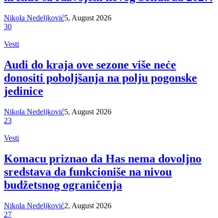
Nikola Nedeljković
5, August 2026
30
Vesti
Audi do kraja ove sezone više neće
donositi poboljšanja na polju pogonske
jedinice
Nikola Nedeljković
5, August 2026
23
Vesti
Komacu priznao da Has nema dovoljno
sredstava da funkcioniše na nivou
budžetsnog ograničenja
Nikola Nedeljković
2, August 2026
27