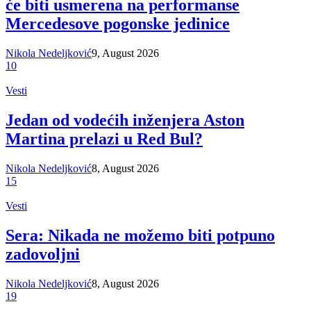
će biti usmerena na performanse
Mercedesove pogonske jedinice
Nikola Nedeljković
9, August 2026
10
Vesti
Jedan od vodećih inženjera Aston
Martina prelazi u Red Bul?
Nikola Nedeljković
8, August 2026
15
Vesti
Sera: Nikada ne možemo biti potpuno
zadovoljni
Nikola Nedeljković
8, August 2026
19