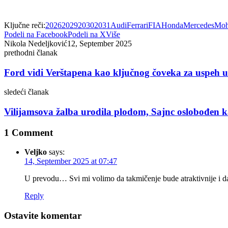
Ključne reči:
2026
2029
2030
2031
Audi
Ferrari
FIA
Honda
Mercedes
Moh
Podeli na Facebook
Podeli na X
Više
Nikola Nedeljković
12, September 2025
prethodni članak
Ford vidi Verštapena kao ključnog čoveka za uspeh u
sledeći članak
Vilijamsova žalba urodila plodom, Sajnc oslobođen 
1 Comment
Veljko
says:
14, September 2025 at 07:47
U prevodu… Svi mi volimo da takmičenje bude atraktivnije i da
Reply
Ostavite komentar