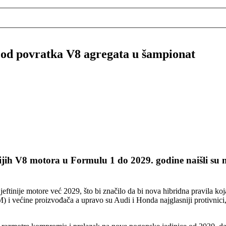
o od povratka V8 agregata u šampionat
nijih V8 motora u Formulu 1 do 2029. godine naišli su 
ftinije motore već 2029, što bi značilo da bi nova hibridna pravila ko
 većine proizvođača a upravo su Audi i Honda najglasniji protivnici, jer