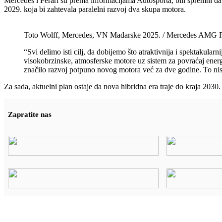
Mercedes i Ferari su prema informacijama Autosporta, bili spremni d
2029. koja bi zahtevala paralelni razvoj dva skupa motora.
Toto Wolff, Mercedes, VN Mađarske 2025. / Mercedes AMG 
“Svi delimo isti cilj, da dobijemo što atraktivnija i spektakula
visokobrzinske, atmosferske motore uz sistem za povraćaj energi
značilo razvoj potpuno novog motora već za dve godine. To nis
Za sada, aktuelni plan ostaje da nova hibridna era traje do kraja 203
Zapratite nas