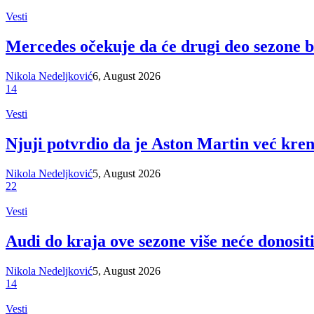
Vesti
Mercedes očekuje da će drugi deo sezone b
Nikola Nedeljković
6, August 2026
14
Vesti
Njuji potvrdio da je Aston Martin već kre
Nikola Nedeljković
5, August 2026
22
Vesti
Audi do kraja ove sezone više neće donosit
Nikola Nedeljković
5, August 2026
14
Vesti