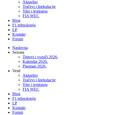
Aktuelno
Tračevi i špekulacije
Trke i testiranja
FIA WEC
Blog
F1 tehnologija
LP
Kontakt
Forum
Naslovna
Sezona
Timovi i vozači 2026.
Kalendar 2026.
Plasman 2026.
Vesti
Aktuelno
Tračevi i špekulacije
Trke i testiranja
FIA WEC
Blog
F1 tehnologija
LP
Kontakt
Forum