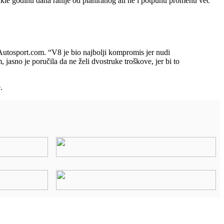
kle godinu dana ranije od planiranog ali ne i potpunu promenu već
si Autosport.com. “V8 je bio najbolji kompromis jer nudi
jasno je poručila da ne želi dvostruke troškove, jer bi to
.