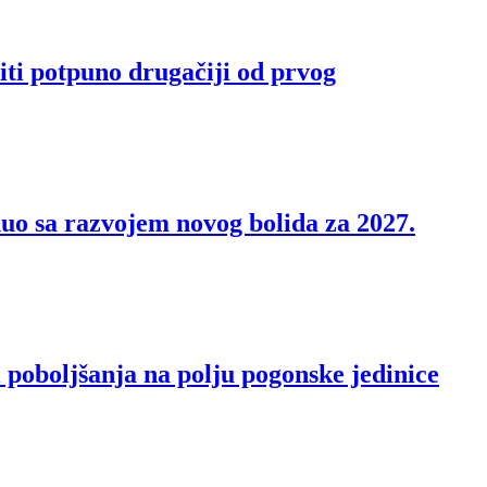
iti potpuno drugačiji od prvog
nuo sa razvojem novog bolida za 2027.
i poboljšanja na polju pogonske jedinice