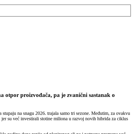
na otpor proizvođača, pa je zvanični sastanak o
ja stupaju na snagu 2026. trajala samo tri sezone. Međutim, za ovakvu
 su već investirali stotine miliona u razvoj novih hibrida za ciklus