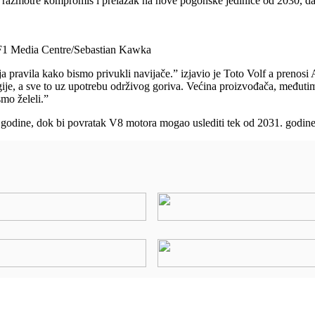
a razmotre kompromis i prelazak na nove pogonske jedinice od 2030, da
F1 Media Centre/Sebastian Kawka
rnija pravila kako bismo privukli navijače.” izjavio je Toto Volf a preno
je, a sve to uz upotrebu održivog goriva. Većina proizvođača, međutim, 
mo želeli.”
0. godine, dok bi povratak V8 motora mogao uslediti tek od 2031. godine