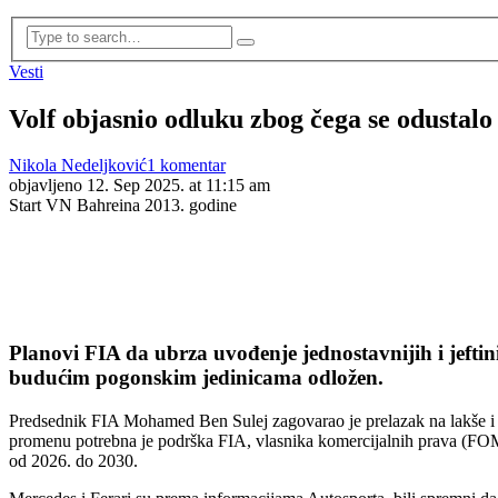
Vesti
Volf objasnio odluku zbog čega se odustal
Nikola Nedeljković
1 komentar
objavljeno
12. Sep 2025. at 11:15 am
Start VN Bahreina 2013. godine
Planovi FIA da ubrza uvođenje jednostavnijih i jefti
budućim pogonskim jedinicama odložen.
Predsednik FIA Mohamed Ben Sulej zagovarao je prelazak na lakše i je
promenu potrebna je podrška FIA, vlasnika komercijalnih prava (FOM) i
od 2026. do 2030.