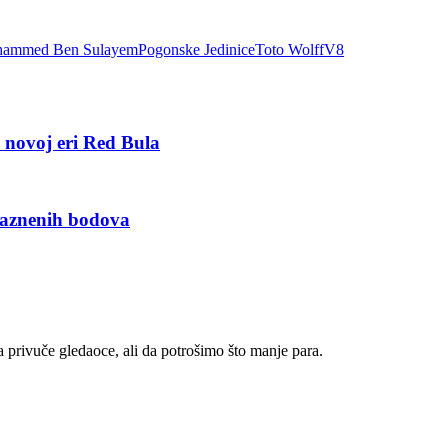
ammed Ben Sulayem
Pogonske Jedinice
Toto Wolff
V8
 novoj eri Red Bula
kaznenih bodova
 privuče gledaoce, ali da potrošimo što manje para.