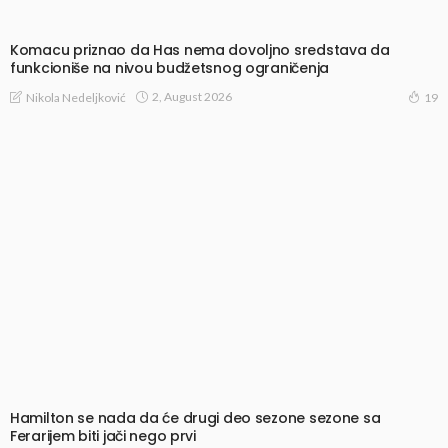
Komacu priznao da Has nema dovoljno sredstava da
funkcioniše na nivou budžetsnog ograničenja
2, August 2026
Nikola Nedeljković
19
Hamilton se nada da će drugi deo sezone sezone sa
Ferarijem biti jači nego prvi