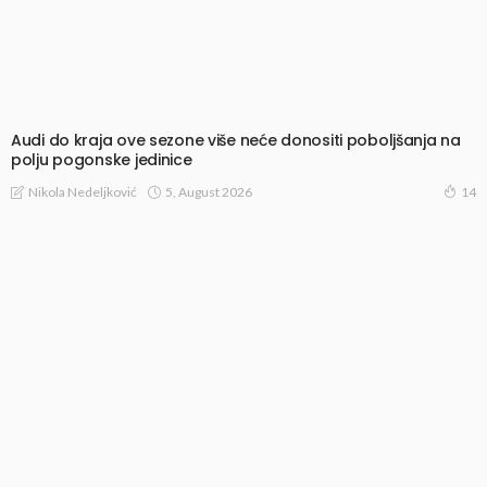
Audi do kraja ove sezone više neće donositi poboljšanja na
polju pogonske jedinice
5, August 2026
Nikola Nedeljković
14