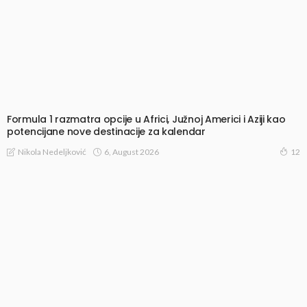
Formula 1 razmatra opcije u Africi, Južnoj Americi i Aziji kao
potencijane nove destinacije za kalendar
6, August 2026
Nikola Nedeljković
12