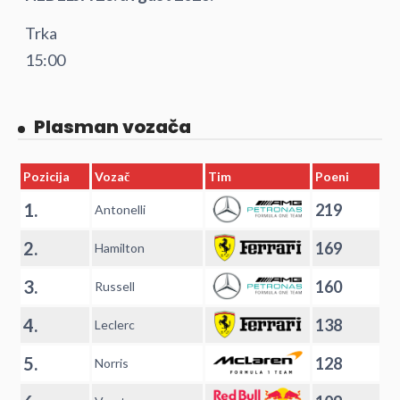
Trka
15:00
Plasman vozača
Pozicija
Vozač
Tim
Poeni
1.
219
Antonelli
2.
169
Hamilton
3.
160
Russell
4.
138
Leclerc
5.
128
Norris