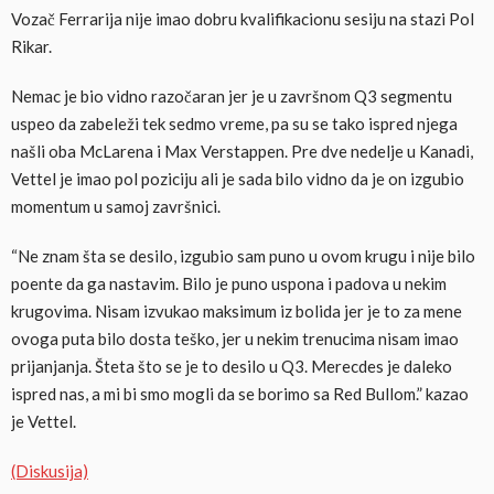
Vozač Ferrarija nije imao dobru kvalifikacionu sesiju na stazi Pol
Rikar.
Nemac je bio vidno razočaran jer je u završnom Q3 segmentu
uspeo da zabeleži tek sedmo vreme, pa su se tako ispred njega
našli oba McLarena i Max Verstappen. Pre dve nedelje u Kanadi,
Vettel je imao pol poziciju ali je sada bilo vidno da je on izgubio
momentum u samoj završnici.
“Ne znam šta se desilo, izgubio sam puno u ovom krugu i nije bilo
poente da ga nastavim. Bilo je puno uspona i padova u nekim
krugovima. Nisam izvukao maksimum iz bolida jer je to za mene
ovoga puta bilo dosta teško, jer u nekim trenucima nisam imao
prijanjanja. Šteta što se je to desilo u Q3. Merecdes je daleko
ispred nas, a mi bi smo mogli da se borimo sa Red Bullom.” kazao
je Vettel.
(Diskusija)