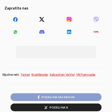
Zapratite nas
Ključne reči:
Ferrari
Kvalifikacije
Sebastian Vettel
VN Francuske
PODELI NA FACEBOOK
PODELI NA X