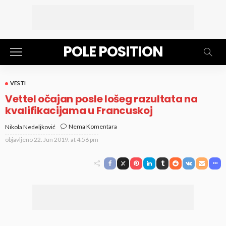
POLE POSITION
VESTI
Vettel očajan posle lošeg razultata na
kvalifikacijama u Francuskoj
Nema Komentara
Nikola Nedeljković
objavljeno
22. Jun 2019. at 4:56 pm