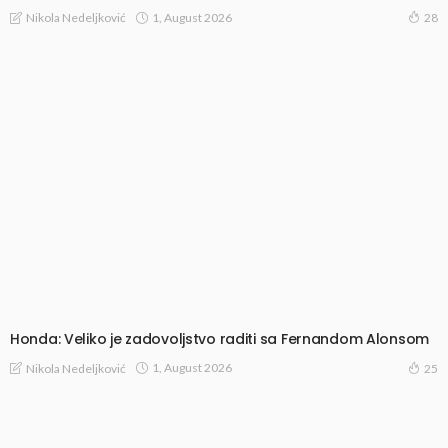
1, August 2026
Nikola Nedeljković
28
Honda: Veliko je zadovoljstvo raditi sa Fernandom Alonsom
1, August 2026
Nikola Nedeljković
25