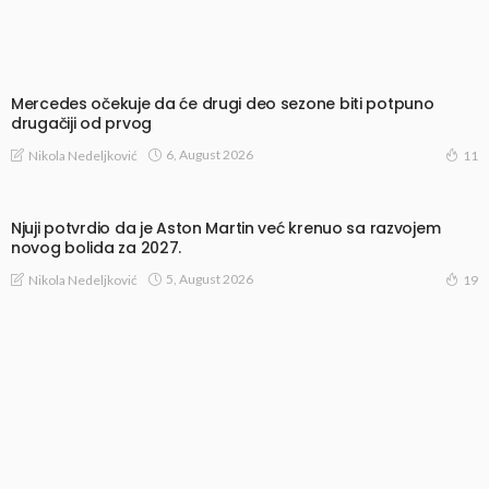
Mercedes očekuje da će drugi deo sezone biti potpuno
drugačiji od prvog
6, August 2026
Nikola Nedeljković
11
Njuji potvrdio da je Aston Martin već krenuo sa razvojem
novog bolida za 2027.
5, August 2026
Nikola Nedeljković
19