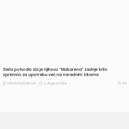
Stela potvrdio da je njihovo “Makarena” zadnje krilo
spremno za upotrebu već na narednim trkama
1, August 2026
Nikola Nedeljković
30