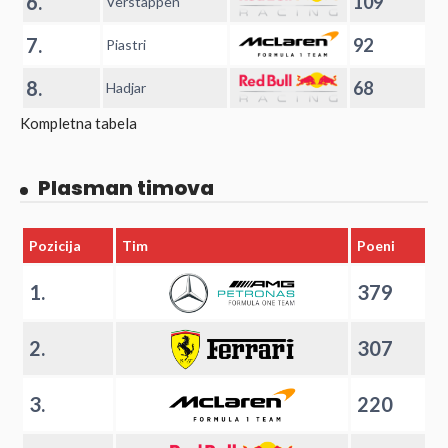
6.
109
Verstappen
7.
92
Piastri
8.
68
Hadjar
Kompletna tabela
Plasman timova
Pozicija
Tim
Poeni
1.
379
2.
307
3.
220