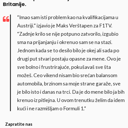
Britanije.
“Imao sam isti problem kao na kvalifikacijama u
Austriji.” izjavio je Maks Verštapen za F1TV.
“Zadnje krilo se nije potpuno zatvorilo, izgubio
sma na prijanjanju i okrenuo sam se na stazi.
Jednom kada se to desilo bilo je okej ali sada po
drugi put stvari postaju opasne za mene. Ovo je
sve bolno i frustrirajuće, pokušavaš sve šta
možeš. Ceo vikend nisam bio srećan balansom
automobila, brzinom sa moje strane garaže, sve
je bilo isto i danas na trci. Da je do mene bilo ja bih
krenuo iz pitlejna. U ovom trenutku želim da idem
kući i ne razmišljam o Formuli 1.”
Zapratite nas