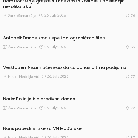
Hamilton: Moje greške su nas dosta koštale u poslednjih
nekoliko trka
26, July 2026
Žarko Samardžija
76
Antoneli: Danas smo uspeli da ograničimo štetu
26, July 2026
Žarko Samardžija
65
Verštapen: Nisam očekivao da ću danas biti na podijumu
26, July 2026
Nikola Nedeljković
77
Noris: Bolid je bio predivan danas
26, July 2026
Žarko Samardžija
72
Noris pobednik trke za VN Mađarske
26, July 2026
Nikola Nedeljković
87