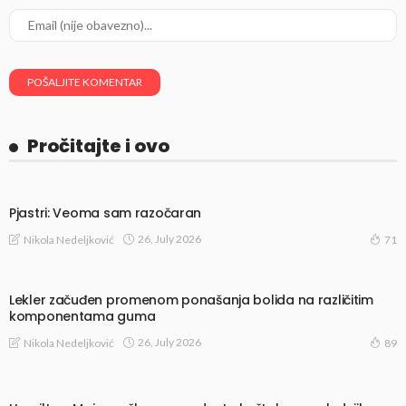
Pročitajte i ovo
Pjastri: Veoma sam razočaran
26, July 2026
Nikola Nedeljković
71
Lekler začuđen promenom ponašanja bolida na različitim
komponentama guma
26, July 2026
Nikola Nedeljković
89