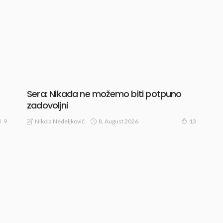
Sera: Nikada ne možemo biti potpuno
zadovoljni
8, August 2026
Nikola Nedeljković
9
13