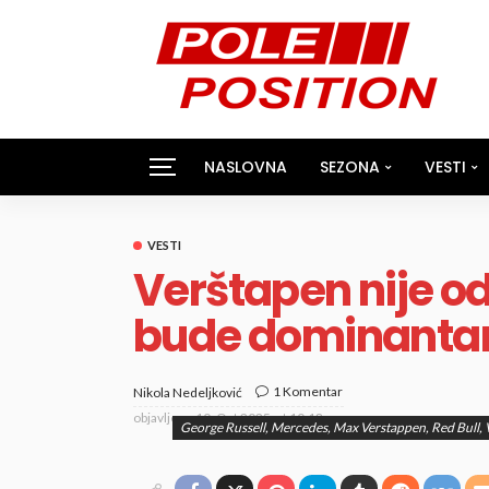
NASLOVNA
SEZONA
VESTI
VESTI
Verštapen nije 
bude dominantan
1 Komentar
Nikola Nedeljković
objavljeno
10. Oct 2025. at 10:18 am
George Russell, Mercedes, Max Verstappen, Red Bull