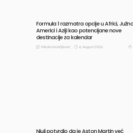
Formula 1 razmatra opcije u Africi, Južno
Americi i Aziji kao potencijane nove
destinacije za kalendar
6, August 2026
Nikola Nedeljković
Njuji potvrdio da je Aston Martin već