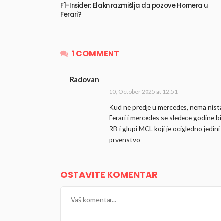
F1-Insider: Elakn razmišlja da pozove Hornera u
Ferari?
1 COMMENT
Radovan
10, October 2025 at 12:51
Kud ne predje u mercedes, nema nista
Ferari i mercedes se sledece godine bij
RB i glupi MCL koji je ocigledno jedin
prvenstvo
OSTAVITE KOMENTAR