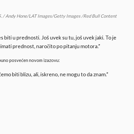
5. / Andy Hone/LAT Images/Getty Images /Red Bull Content
biti u prednosti. Još uvek su tu, još uvek jaki. To je
imati prednost, naročito po pitanju motora.”
otpuno posvećen novom izazovu:
o biti blizu, ali, iskreno, ne mogu to da znam.”