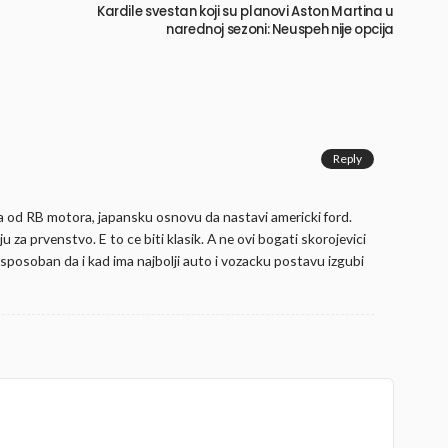
Kardile svestan koji su planovi Aston Martina u
narednoj sezoni: Neuspeh nije opcija
Reply
 od RB motora, japansku osnovu da nastavi americki ford.
u za prvenstvo. E to ce biti klasik. A ne ovi bogati skorojevici
i sposoban da i kad ima najbolji auto i vozacku postavu izgubi