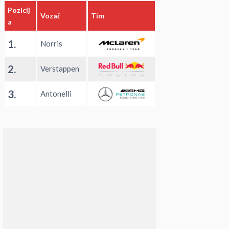
Pozicij
Vozač
Tim
a
1.
Norris
2.
Verstappen
3.
Antonelli