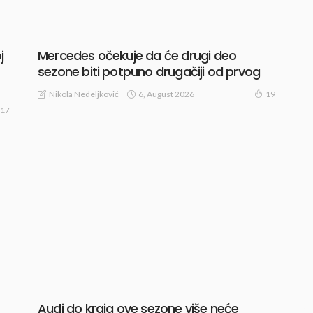
j
Mercedes očekuje da će drugi deo
sezone biti potpuno drugačiji od prvog
6, August 2026
Nikola Nedeljković
19
17
Audi do kraja ove sezone više neće