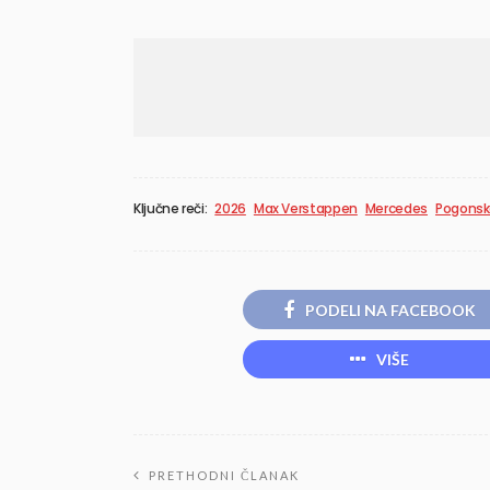
Ključne reči:
2026
Max Verstappen
Mercedes
Pogonsk
PODELI NA FACEBOOK
VIŠE
PRETHODNI ČLANAK