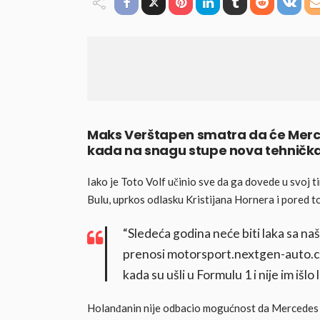
Maks Verštapen smatra da će Merced
kada na snagu stupe nova tehnička
Iako je Toto Volf učinio sve da ga dovede u svoj t
Bulu, uprkos odlasku Kristijana Hornera i pored 
“Sledeća godina neće biti laka sa n
prenosi motorsport.nextgen-auto.com. 
kada su ušli u Formulu 1 i nije im išlo 
Holanđanin nije odbacio mogućnost da Mercedes p