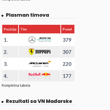
Plasman timova
Pozicija
Tim
Poeni
1.
379
2.
307
3.
220
4.
177
Kompletna tabela
Rezultati sa VN Mađarske