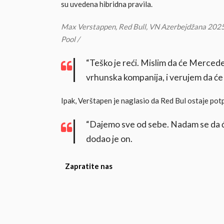
su uvedena hibridna pravila.
Max Verstappen, Red Bull, VN Azerbejdžana 202
Pool /
“Teško je reći. Mislim da će Mercedes 
vrhunska kompanija, i verujem da će 
Ipak, Verštapen je naglasio da Red Bul ostaje p
“Dajemo sve od sebe. Nadam se da ćem
dodao je on.
Zapratite nas