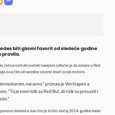
es biti glavni favorit od sledeće godine
 pravila.
im, četvorostruki svetski šampion odlučio je da ostane u Red
toga ovaj tim od naredne sezone imati svoje motore.
ašim motorom, naravno.” priznao je Verštapen a
“To je novi rizik za Red Bul, ali rizik su preuzeli i
loše.”
onovo dominira, kao što je to bio slučaj 2014. godine kada