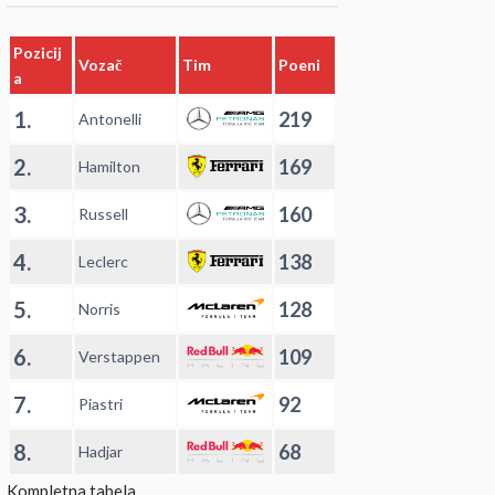
Pozicij
Vozač
Tim
Poeni
a
1.
219
Antonelli
2.
169
Hamilton
3.
160
Russell
4.
138
Leclerc
5.
128
Norris
6.
109
Verstappen
7.
92
Piastri
8.
68
Hadjar
Kompletna tabela