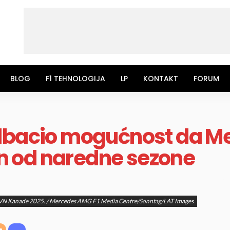
BLOG
F1 TEHNOLOGIJA
LP
KONTAKT
FORUM
odbacio mogućnost da M
 od naredne sezone
, VN Kanade 2025. / Mercedes AMG F1 Media Centre/Sonntag/LAT Images