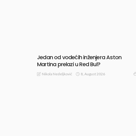
Jedan od vodećih inženjera Aston
Martina prelazi u Red Bul?
8, August 2026
Nikola Nedeljković