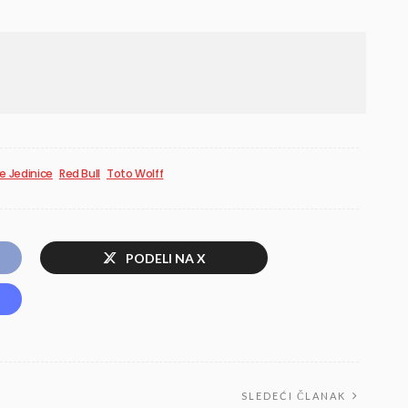
e Jedinice
Red Bull
Toto Wolff
PODELI NA X
SLEDEĆI ČLANAK