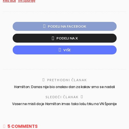
Red Bull
VN Španije
PODELI NA FACEBOOK
PODELI NA X
VIŠE
PRETHODNI ČLANAK
Hamilton: Danas nije bio onakav dan za kakav smo se nadali
SLEDEĆI ČLANAK
Vaser ne misli da je Hamilton imao tako lošu trku na VN Španije
5 COMMENTS