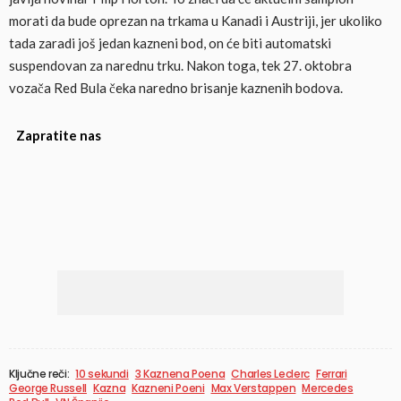
morati da bude oprezan na trkama u Kanadi i Austriji, jer ukoliko
tada zaradi još jedan kazneni bod, on će biti automatski
suspendovan za narednu trku. Nakon toga, tek 27. oktobra
vozača Red Bula čeka naredno brisanje kaznenih bodova.
Zapratite nas
Ključne reči:
10 sekundi
3 Kaznena Poena
Charles Leclerc
Ferrari
George Russell
Kazna
Kazneni Poeni
Max Verstappen
Mercedes