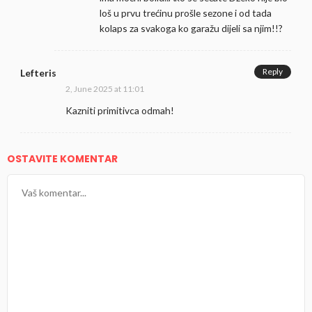
loš u prvu trećinu prošle sezone i od tada
kolaps za svakoga ko garažu dijeli sa njim!!?
Reply
Lefteris
2, June 2025 at 11:01
Kazniti primitivca odmah!
OSTAVITE KOMENTAR