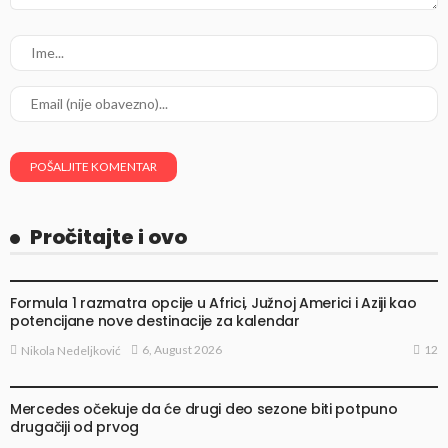
Pročitajte i ovo
VESTI
Formula 1 razmatra opcije u Africi, Južnoj Americi i Aziji kao
potencijane nove destinacije za kalendar
12
6, August 2026
Nikola Nedeljković
VESTI
Mercedes očekuje da će drugi deo sezone biti potpuno
drugačiji od prvog