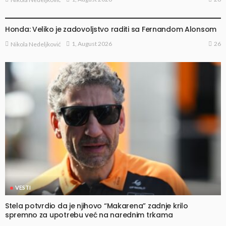
VESTI
Honda: Veliko je zadovoljstvo raditi sa Fernandom Alonsom
26
1, August 2026
Nikola Nedeljković
VESTI
Stela potvrdio da je njihovo “Makarena” zadnje krilo
spremno za upotrebu već na narednim trkama