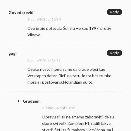
Reply
Govedarević
2, June 2025 at 16:20
Ovo je bio potez ala Šumi u Herezu 1997. protiv
Vilneva
Reply
gagi
2, June 2025 at 12:27
Ovako nesto mogu samo da urade olosi kao
Verstapen,dobro “lici” na tatu Josta bez trunke
morala i postovanja,Holandjani su to.
Građanin
2, June 2025 at 13:39
U pravu si, ali ne smemo zaboraviti, da su
skoro svi veliki šampioni F1, radili takve
stvari! Seti se Šumahera, Hamiltona, pa i