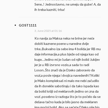
Sene..! Jednostavno, ne umeju da gube! A, da
ih treba kazniti, trba!
GOST1111
3, June 2025 at 01:16
Ko navija za Maksa neka ne brine jer neće
dobiti kaznene poene u naredne dvije
trke..Bukvalno iza sebe ima 4 bolida jer RB mu
daje informacije,a plus bježe od njega kao od
kuge…Jedino mi je čudan od njih bolid Jukijev
jer je u RB izvrsno vozio,a sada to radi
Loson..Što znači da je Dzeko zaboravio da
vozi,a posle njega i dvojica navedenih!?Koliki
je Maks kompleksaš ni malo me nebi začudilo
da ih donekle sabotiraju i da tako ispada kao
da bolid lošiji od meklarovih jedino on zna da
vozi ,posebno iz razloga što je to počelo da se
dešava tačno kada je bilo jasno da meklaren
ima moćni bolid..Ako se sećate Džeko nije bio