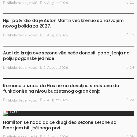
11
6, August 2026
Nikola Nedeljković
VESTI
Njuji potvrdio da je Aston Martin već krenuo sa razvojem
novog bolida za 2027.
19
5, August 2026
Nikola Nedeljković
VESTI
Audi do kraja ove sezone više neće donositi poboljšanja na
polju pogonske jedinice
14
5, August 2026
Nikola Nedeljković
VESTI
Komacu priznao da Has nema dovoljno sredstava da
funkcioniše na nivou budžetsnog ograničenja
20
2, August 2026
Nikola Nedeljković
VESTI
Hamilton se nada da će drugi deo sezone sezone sa
Ferarijem biti jači nego prvi
28
1, August 2026
Nikola Nedeljković