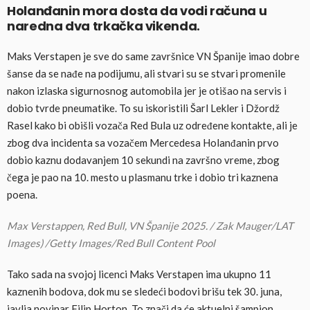
Holanđanin mora dosta da vodi računa u
naredna dva trkačka vikenda.
Maks Verstapen je sve do same završnice VN Španije imao dobre
šanse da se nađe na podijumu, ali stvari su se stvari promenile
nakon izlaska sigurnosnog automobila jer je otišao na servis i
dobio tvrde pneumatike. To su iskoristili Šarl Lekler i Džordž
Rasel kako bi obišli vozača Red Bula uz određene kontakte, ali je
zbog dva incidenta sa vozačem Mercedesa Holanđanin prvo
dobio kaznu dodavanjem 10 sekundi na završno vreme, zbog
čega je pao na 10. mesto u plasmanu trke i dobio tri kaznena
poena.
Max Verstappen, Red Bull, VN Španije 2025. / Zak Mauger/LAT
Images) /Getty Images/Red Bull Content Pool
Tako sada na svojoj licenci Maks Verstapen ima ukupno 11
kaznenih bodova, dok mu se sledeći bodovi brišu tek 30. juna,
javlja novinar Filip Horton. To znači da će aktuelni šampion