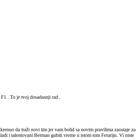
 F1 . To je tvoj dosadasnji rad .
 krenuo da traži novi tim jer vam bolid sa novim pravilima zaostaje za
adi i talentovani Berman gubiti vreme u istom tom Ferariju. Vi niste