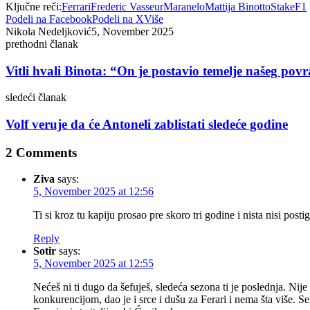
Ključne reči:
Ferrari
Frederic Vasseur
Maranelo
Mattija Binotto
StakeF1
Podeli na Facebook
Podeli na X
Više
Nikola Nedeljković
5, November 2025
prethodni članak
Vitli hvali Binota: “On je postavio temelje našeg pov
sledeći članak
Volf veruje da će Antoneli zablistati sledeće godine
2 Comments
Ziva
says:
5, November 2025 at 12:56
Ti si kroz tu kapiju prosao pre skoro tri godine i nista nisi posti
Reply
Sotir
says:
5, November 2025 at 12:55
Nećeš ni ti dugo da šefuješ, sledeća sezona ti je poslednja. Nij
konkurencijom, dao je i srce i dušu za Ferari i nema šta više. 