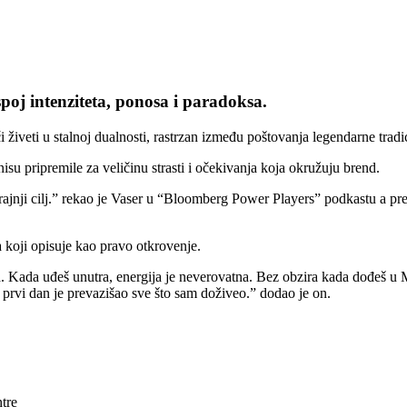
oj intenziteta, ponosa i paradoksa.
 živeti u stalnoj dualnosti, rastrzan između poštovanja legendarne tradi
isu pripremile za veličinu strasti i očekivanja koja okružuju brend.
krajnji cilj.” rekao je Vaser u “Bloomberg Power Players” podkastu a p
 koji opisuje kao pravo otkrovenje.
a. Kada uđeš unutra, energija je neverovatna. Bez obzira kada dođeš u 
 prvi dan je prevazišao sve što sam doživeo.” dodao je on.
tre