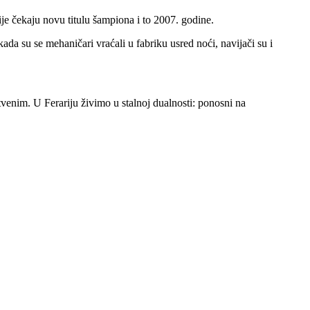
enije čekaju novu titulu šampiona i to 2007. godine.
da su se mehaničari vraćali u fabriku usred noći, navijači su i
tvenim. U Ferariju živimo u stalnoj dualnosti: ponosni na