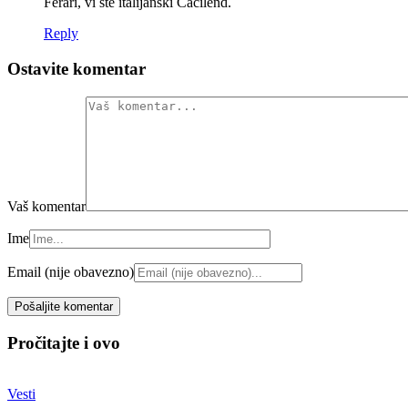
Ferari, vi ste italijanski Ćacilend.
Reply
Ostavite komentar
Vaš komentar
Ime
Email (nije obavezno)
Pročitajte i ovo
Vesti