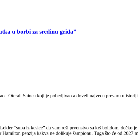
ratka u borbi za sredinu grida”
gao . Oterali Sainca koji je pobedjivao a doveli najvecu prevaru u istoriji
e Lekler “supa iz kesice” da vam reši prvenstvo sa krš bolidom, dečko je
Ser Hamilton penzija kakva ne dolikuje šampionu. Tuga što će od 2027 ml