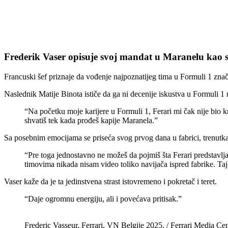
Frederik Vaser opisuje svoj mandat u Maranelu kao sp
Francuski šef priznaje da vođenje najpoznatijeg tima u Formuli 1 znači
Naslednik Matije Binota ističe da ga ni decenije iskustva u Formuli 1 n
“Na početku moje karijere u Formuli 1, Ferari mi čak nije bio 
shvatiš tek kada prođeš kapije Maranela.”
Sa posebnim emocijama se priseća svog prvog dana u fabrici, trenutka
“Pre toga jednostavno ne možeš da pojmiš šta Ferari predstavlj
timovima nikada nisam video toliko navijača ispred fabrike. Taj
Vaser kaže da je ta jedinstvena strast istovremeno i pokretač i teret.
“Daje ogromnu energiju, ali i povećava pritisak.”
Frederic Vasseur, Ferrari, VN Belgije 2025. / Ferrari Media Cen