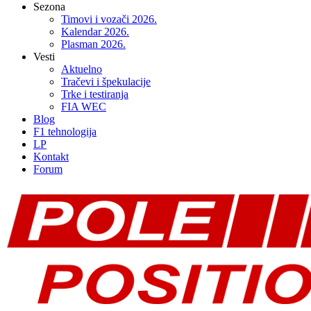
Sezona
Timovi i vozači 2026.
Kalendar 2026.
Plasman 2026.
Vesti
Aktuelno
Tračevi i špekulacije
Trke i testiranja
FIA WEC
Blog
F1 tehnologija
LP
Kontakt
Forum