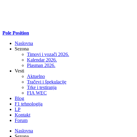
Pole Position
Naslovna
Sezona
Timovi i vozači 2026.
Kalendar 2026.
Plasman 2026.
Vesti
Aktuelno
Tračevi i špekulacije
Trke i testiranja
FIA WEC
Blog
F1 tehnologija
LP
Kontakt
Forum
Naslovna
Sezona