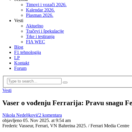
Timovi i vozači 2026.
Kalendar 2026.
Plasman 2026.
Vesti
Aktuelno
Tračevi i špekulacije
Trke i testiranja
FIA WEC
Blog
F1 tehnologija
LP
Kontakt
Forum
Vesti
Vaser o vođenju Ferrarija: Pravu snagu Fe
Nikola Nedeljković
2 komentara
objavljeno
05. Nov 2025. at 9:54 am
Frederic Vasseur, Ferrari, VN Bahreina 2025. / Ferrari Media Centre