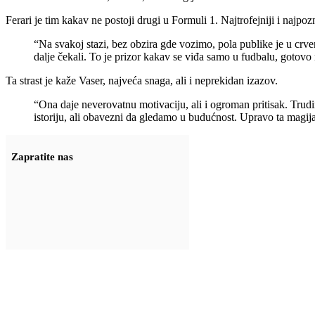
Ferari je tim kakav ne postoji drugi u Formuli 1. Najtrofejniji i najpozn
“Na svakoj stazi, bez obzira gde vozimo, pola publike je u crve
dalje čekali. To je prizor kakav se viđa samo u fudbalu, gotov
Ta strast je kaže Vaser, najveća snaga, ali i neprekidan izazov.
“Ona daje neverovatnu motivaciju, ali i ogroman pritisak. Trudim
istoriju, ali obavezni da gledamo u budućnost. Upravo ta magija 
Zapratite nas