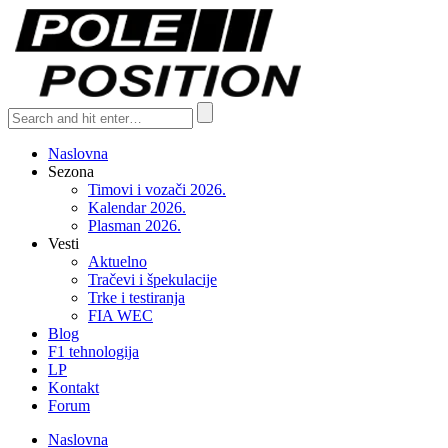
Naslovna
Sezona
Timovi i vozači 2026.
Kalendar 2026.
Plasman 2026.
Vesti
Aktuelno
Tračevi i špekulacije
Trke i testiranja
FIA WEC
Blog
F1 tehnologija
LP
Kontakt
Forum
Naslovna