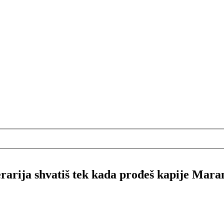
rarija shvatiš tek kada prođeš kapije Mara