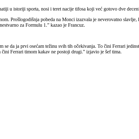
atiji u istoriji sporta, nosi i teret nacije tifosa koji već gotovo dve dec
nom. Prošlogodišnja pobeda na Monci izazvala je neverovatno slavlje, ka
o nestvarno za Formulu 1.” kazao je Francuz.
 se da ja prvi osećam težinu svih tih očekivanja. To čini Ferrari jedins
čini Ferrari timom kakav ne postoji drugi.” izjavio je šef tima.