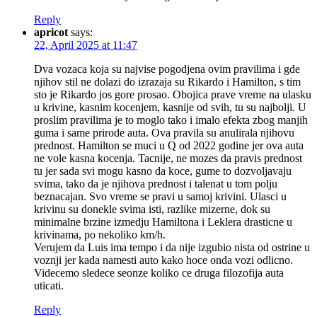
Reply
apricot
says:
22, April 2025 at 11:47
Dva vozaca koja su najvise pogodjena ovim pravilima i gde
njihov stil ne dolazi do izrazaja su Rikardo i Hamilton, s tim
sto je Rikardo jos gore prosao. Obojica prave vreme na ulasku
u krivine, kasnim kocenjem, kasnije od svih, tu su najbolji. U
proslim pravilima je to moglo tako i imalo efekta zbog manjih
guma i same prirode auta. Ova pravila su anulirala njihovu
prednost. Hamilton se muci u Q od 2022 godine jer ova auta
ne vole kasna kocenja. Tacnije, ne mozes da pravis prednost
tu jer sada svi mogu kasno da koce, gume to dozvoljavaju
svima, tako da je njihova prednost i talenat u tom polju
beznacajan. Svo vreme se pravi u samoj krivini. Ulasci u
krivinu su donekle svima isti, razlike mizerne, dok su
minimalne brzine izmedju Hamiltona i Leklera drasticne u
krivinama, po nekoliko km/h.
Verujem da Luis ima tempo i da nije izgubio nista od ostrine u
voznji jer kada namesti auto kako hoce onda vozi odlicno.
Videcemo sledece seonze koliko ce druga filozofija auta
uticati.
Reply