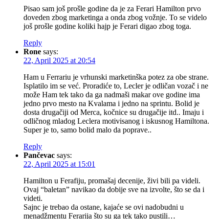
Pisao sam još prošle godine da je za Ferari Hamilton prvo
doveden zbog marketinga a onda zbog vožnje. To se videlo
još prošle godine koliki hajp je Ferari digao zbog toga.
Reply
Rone
says:
22, April 2025 at 20:54
Ham u Ferrariu je vrhunski marketinška potez za obe strane.
Isplatilo im se već. Proradiće to, Lecler je odličan vozač i ne
može Ham tek tako da ga nadmaši makar ove godine ima
jedno prvo mesto na Kvalama i jedno na sprintu. Bolid je
dosta drugačiji od Merca, kočnice su drugačije itd.. Imaju i
odličnog mladog Leclera motivisanog i iskusnog Hamiltona.
Super je to, samo bolid malo da poprave..
Reply
Pančevac
says:
22, April 2025 at 15:01
Hamilton u Ferafiju, promašaj decenije, živi bili pa videli.
Ovaj “baletan” navikao da dobije sve na izvolte, što se da i
videti.
Sajnc je trebao da ostane, kajaće se ovi nadobudni u
menadžmentu Ferarija što su ga tek tako pustili…