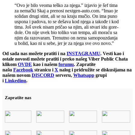
“Ovo je bilo veoma teško za njega.” izjavio je šef tima
za nemački Skaj a prenosi nextgen-auto.com. “Imao je
solidan drugi stint, ali se na kraju mučio. On ima puno
uspona i padova, to se dešava kod njega a takođe i kod
tima. Još uvek nisam pričao sa njim, ali stvari idu gore-
dole. On nije uvek bio toliko van tempa, ali moraću sa
njim da razovaram. Trenutno on nema samopouzdanja
u bolid, kao ni u sebe, jer je za njega sve ovo novo.”
Od sada nas možete pratiti i na
INSTAGRAMU
. Vesti kao i
ostale novosti možete pratiti i preko našeg Viber Public Chata
klikom
OVDE
kao i našem
forumu
. Zapratite
našu
Facebook
stranicu i
X
nalog i pridružite se diskusijama na
našem novom
DISCORD
serveru,
Whatsapp
grupi
i
Linkedinu
.
Zapratite nas