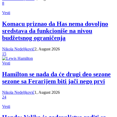
8
Vesti
Komacu priznao da Has nema dovoljno
sredstava da funkcioniše na nivou
budžetsnog ograničenja
Nikola Nedeljković
2, August 2026
15
Vesti
Hamilton se nada da će drugi deo sezone
sezone sa Ferarijem biti jači nego prvi
Nikola Nedeljković
1, August 2026
24
Vesti