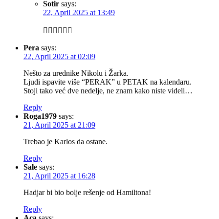
Sotir
says:
22, April 2025 at 13:49
👍🏻👍🏻👍🏻
Pera
says:
22, April 2025 at 02:09
Nešto za urednike Nikolu i Žarka.
Ljudi ispavite više “PERAK” u PETAK na kalendaru.
Stoji tako već dve nedelje, ne znam kako niste videli…
Reply
Roga1979
says:
21, April 2025 at 21:09
Trebao je Karlos da ostane.
Reply
Sale
says:
21, April 2025 at 16:28
Hadjar bi bio bolje rešenje od Hamiltona!
Reply
Aca
says: