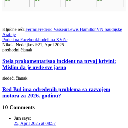
Ključne reči:
Ferrari
Frederic Vasseur
Lewis Hamilton
VN Saudijske
Arabije
Podeli na Facebook
Podeli na X
Više
Nikola Nedeljković
21, April 2025
prethodni članak
Stela prokomentarisao incident na prvoj krivini:
Mislim da je ovde sve jasno
sledeći članak
Red Bul ima određenih problema sa razvojem
motora za 2026. godinu?
10 Comments
Jan
says:
25, April 2025 at 08:57