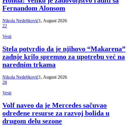
Honda: Veliko je zadovoljstvo raditi sa
Fernandom Alonsom
Nikola Nedeljković
1, August 2026
22
Vesti
Stela potvrdio da je njihovo “Makarena”
zadnje krilo spremno za upotrebu već na
narednim trkama
Nikola Nedeljković
1, August 2026
28
Vesti
Volf naveo da je Mercedes sačuvao
određene resurse za razvoj bolida u
drugom delu sezone