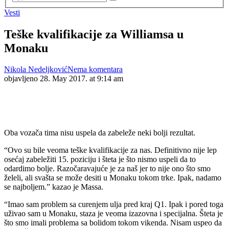
Vesti
Teške kvalifikacije za Williamsa u
Monaku
Nikola Nedeljković
Nema komentara
objavljeno
28. May 2017. at 9:14 am
Oba vozača tima nisu uspela da zabeleže neki bolji rezultat.
“Ovo su bile veoma teške kvalifikacije za nas. Definitivno nije lep
osećaj zabeležiti 15. poziciju i šteta je što nismo uspeli da to
odardimo bolje. Razočaravajuće je za naš jer to nije ono što smo
želeli, ali svašta se može desiti u Monaku tokom trke. Ipak, nadamo
se najboljem.” kazao je Massa.
“Imao sam problem sa curenjem ulja pred kraj Q1. Ipak i pored toga
uživao sam u Monaku, staza je veoma izazovna i specijalna. Šteta je
što smo imali problema sa bolidom tokom vikenda. Nisam uspeo da