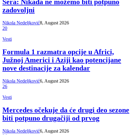
Sera: Nikada ne možemo biti potpuno
zadovoljni
Nikola Nedeljković
8, August 2026
20
Vesti
Formula 1 razmatra opcije u Africi,
Južnoj Americi i Aziji kao potencijane
nove destinacije za kalendar
Nikola Nedeljković
6, August 2026
26
Vesti
Mercedes očekuje da će drugi deo sezone
biti potpuno drugačiji od prvog
Nikola Nedeljković
6, August 2026