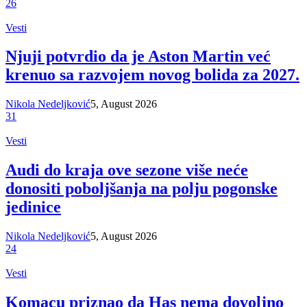
26
Vesti
Njuji potvrdio da je Aston Martin već
krenuo sa razvojem novog bolida za 2027.
Nikola Nedeljković
5, August 2026
31
Vesti
Audi do kraja ove sezone više neće
donositi poboljšanja na polju pogonske
jedinice
Nikola Nedeljković
5, August 2026
24
Vesti
Komacu priznao da Has nema dovoljno