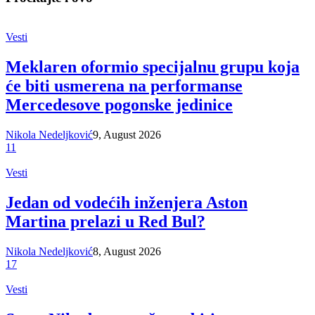
Vesti
Meklaren oformio specijalnu grupu koja
će biti usmerena na performanse
Mercedesove pogonske jedinice
Nikola Nedeljković
9, August 2026
11
Vesti
Jedan od vodećih inženjera Aston
Martina prelazi u Red Bul?
Nikola Nedeljković
8, August 2026
17
Vesti