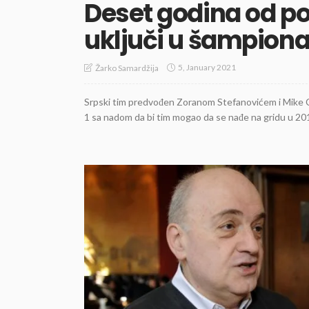
Deset godina od po
uključi u šampionat
5, January 2021
Žarko Samardžija
Srpski tim predvođen Zoranom Stefanovićem i Mike C
1 sa nadom da bi tim mogao da se nađe na gridu u 2011.