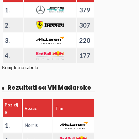
1.
379
2.
307
3.
220
4.
177
Kompletna tabela
Rezultati sa VN Mađarske
Pozicij
Vozač
Tim
a
1.
Norris