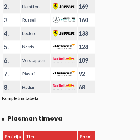
2.
169
Hamilton
3.
160
Russell
4.
138
Leclerc
5.
128
Norris
6.
109
Verstappen
7.
92
Piastri
8.
68
Hadjar
Kompletna tabela
Plasman timova
Pozicija
Tim
Poeni