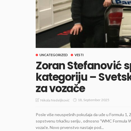
UNCATEGORIZED
VESTI
Zoran Stefanović 
kategoriju – Svet
za vozače
18, September 2025
Nikola Nedeljković
Posle više neuspešnih pokušaja da uđe u Formulu 1, Z
sopstvenu trkačku seriju , odnosno "WMC Formula Wo
vozače. Novo prvenstvo nastaje pod...