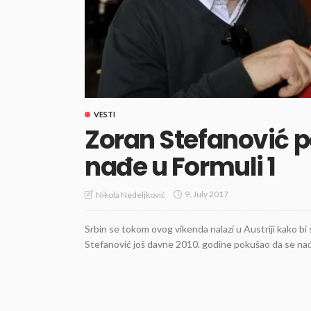
VESTI
Zoran Stefanović 
nađe u Formuli 1
9, July 2017
Nikola Nedeljković
Srbin se tokom ovog vikenda nalazi u Austriji kako bi
Stefanović još davne 2010. godine pokušao da se nađe