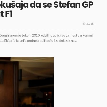
kušaja da se Stefan GP
 F1
2.51K
oughlanom je tokom 2010. ozbiljno aplicirao za mesto u Formuli
 Ekipa je kasnije podnela aplikaciju i za dolazak na...