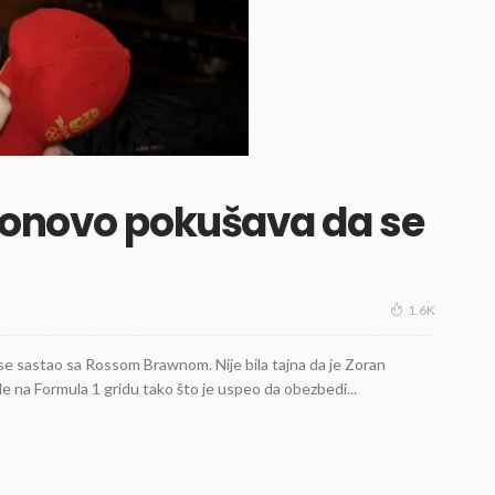
ponovo pokušava da se
1.6K
 se sastao sa Rossom Brawnom. Nije bila tajna da je Zoran
 na Formula 1 gridu tako što je uspeo da obezbedi...