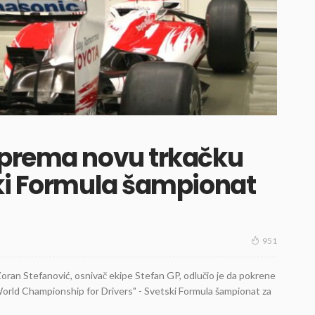
sprema novu trkačku
ski Formula šampionat
951
oran Stefanović, osnivač ekipe Stefan GP, odlučio je da pokrene
rld Championship for Drivers" - Svetski Formula šampionat za