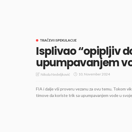
TRAČEVI I SPEKULACIJE
Isplivao “opipljiv d
upumpavanjem vo
10, November 2024
Nikola Nedeljković
FIA i dalje vši proveru vezanu za ovu temu. Tokom vik
timove da koriste trik sa upumpavanjem vode u svoje 