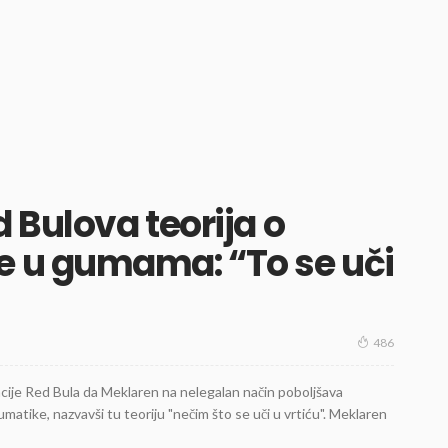
 Bulova teorija o
 u gumama: “To se uči
486
cije Red Bula da Meklaren na nelegalan način poboljšava
tike, nazvavši tu teoriju "nečim što se uči u vrtiću". Meklaren