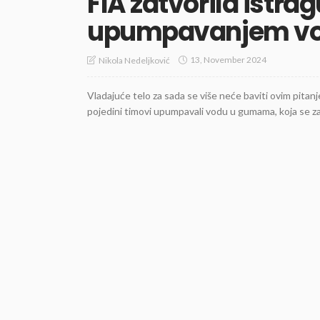
FIA zatvorila istra
upumpavanjem v
13, November 2024
Nikola Nedeljković
Vladajuće telo za sada se više neće baviti ovim pita
pojedini timovi upumpavali vodu u gumama, koja se zadr