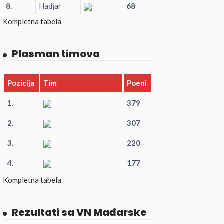
8.
Hadjar
68
Kompletna tabela
Plasman timova
Pozicija
Tim
Poeni
1.
379
2.
307
3.
220
4.
177
Kompletna tabela
Rezultati sa VN Mađarske