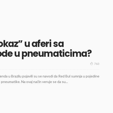
okaz” u aferi sa
de u pneumaticima?
763
enda u Brazilu pojavili su se navodi da Red Bul sumnja u pojedine
pneumatike. Na ovaj način veruje se da su...