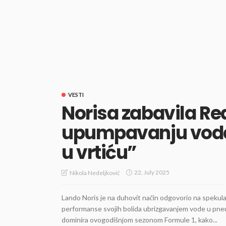
VESTI
Norisa zabavila Red
upumpavanju vode
u vrtiću”
22, July 2025
Nikola Nedeljković
Lando Noris je na duhovit način odgovorio na spekula
performanse svojih bolida ubrizgavanjem vode u pneuma
dominira ovogodišnjom sezonom Formule 1, kako...