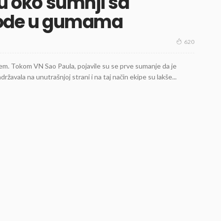
gu oko sumnji sa
ode u gumama
620
njem. Tokom VN Sao Paula, pojavile su se prve sumanje da je
žavala na unutrašnjoj strani i na taj način ekipe su lakše...