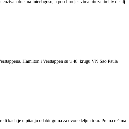
enzivan duel na Interlagosu, a posebno je svima bio zanimljiv detalj
 Verstappena. Hamilton i Verstappen su u 48. krugu VN Sao Paula
Pirelli kada je u pitanju odabir guma za ovonedeljnu trku. Prema rečima