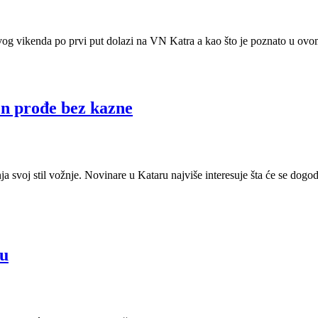
og vikenda po prvi put dolazi na VN Katra a kao što je poznato u ovom r
en prođe bez kazne
a svoj stil vožnje. Novinare u Kataru najviše interesuje šta će se dog
nu