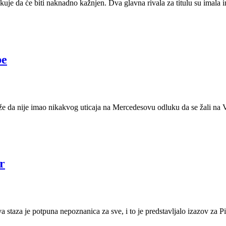
e da će biti naknadno kažnjen. Dva glavna rivala za titulu su imala int
be
že da nije imao nikakvog uticaja na Mercedesovu odluku da se žali na
r
a staza je potpuna nepoznanica za sve, i to je predstavljalo izazov za 