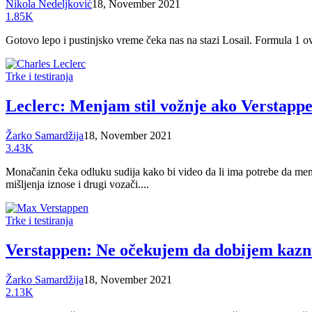
Nikola Nedeljković
18, November 2021
1.85K
Gotovo lepo i pustinjsko vreme čeka nas na stazi Losail. Formula 1 ov
Trke i testiranja
Leclerc: Menjam stil vožnje ako Verstapp
Žarko Samardžija
18, November 2021
3.43K
Monačanin čeka odluku sudija kako bi video da li ima potrebe da menj
mišljenja iznose i drugi vozači....
Trke i testiranja
Verstappen: Ne očekujem da dobijem kaz
Žarko Samardžija
18, November 2021
2.13K