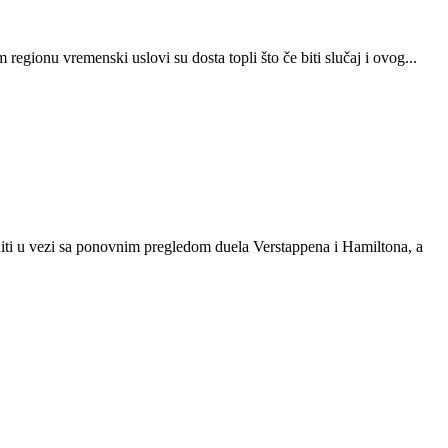
egionu vremenski uslovi su dosta topli što če biti slučaj i ovog...
oditi u vezi sa ponovnim pregledom duela Verstappena i Hamiltona, a