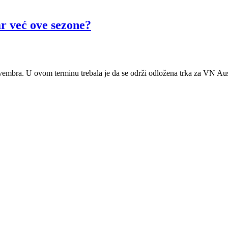
ar već ove sezone?
embra. U ovom terminu trebala je da se održi odložena trka za VN Austr