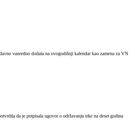
je nedavno vanredno dodata na ovogodišnji kalendar kao zamena za VN
otvrdila da je potpisala ugovor o održavanju trke na deset godina