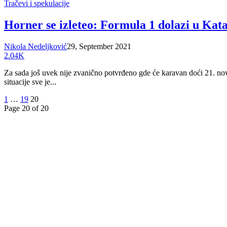
Tračevi i spekulacije
Horner se izleteo: Formula 1 dolazi u Kat
Nikola Nedeljković
29, September 2021
2.04K
Za sada još uvek nije zvanično potvrđeno gde će karavan doći 21. nov
situacije sve je...
1
…
19
20
Page 20 of 20