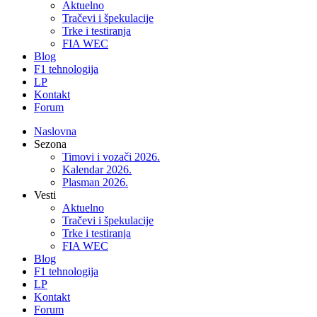
Aktuelno
Tračevi i špekulacije
Trke i testiranja
FIA WEC
Blog
F1 tehnologija
LP
Kontakt
Forum
Naslovna
Sezona
Timovi i vozači 2026.
Kalendar 2026.
Plasman 2026.
Vesti
Aktuelno
Tračevi i špekulacije
Trke i testiranja
FIA WEC
Blog
F1 tehnologija
LP
Kontakt
Forum