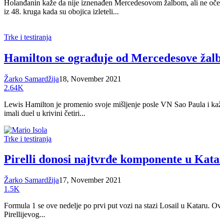
Holanđanin kaže da nije iznenađen Mercedesovom žalbom, ali ne očekuj
iz 48. kruga kada su obojica izleteli...
Trke i testiranja
Hamilton se ograđuje od Mercedesove žal
Žarko Samardžija
18, November 2021
2.64K
Lewis Hamilton je promenio svoje mišljenje posle VN Sao Paula i ka
imali duel u krivini četiri...
Trke i testiranja
Pirelli donosi najtvrđe komponente u Kata
Žarko Samardžija
17, November 2021
1.5K
Formula 1 se ove nedelje po prvi put vozi na stazi Losail u Kataru. Ov
Pirellijevog...