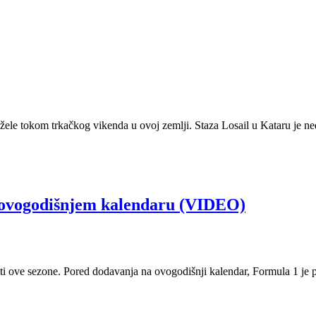
god žele tokom trkačkog vikenda u ovoj zemlji. Staza Losail u Kataru 
 ovogodišnjem kalendaru (VIDEO)
ti ove sezone. Pored dodavanja na ovogodišnji kalendar, Formula 1 je p