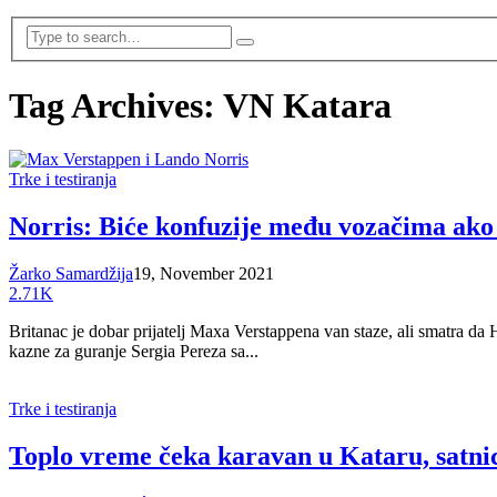
Tag Archives: VN Katara
Trke i testiranja
Norris: Biće konfuzije među vozačima ako
Žarko Samardžija
19, November 2021
2.71K
Britanac je dobar prijatelj Maxa Verstappena van staze, ali smatra da
kazne za guranje Sergia Pereza sa...
Trke i testiranja
Toplo vreme čeka karavan u Kataru, satnic