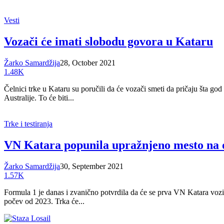
Vesti
Vozači će imati slobodu govora u Kataru
Žarko Samardžija
28, October 2021
1.48K
Čelnici trke u Kataru su poručili da će vozači smeti da pričaju šta 
Australije. To će biti...
Trke i testiranja
VN Katara popunila upražnjeno mesto na
Žarko Samardžija
30, September 2021
1.57K
Formula 1 je danas i zvanično potvrdila da će se prva VN Katara vozi
počev od 2023. Trka će...