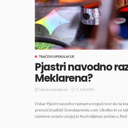
TRAČEVI I SPEKULACIJE
Pjastri navodno ra
Meklarena?
7, July 2026
Nikola Nedeljković
Oskar Pjastri navodno razmatra mogućnost da na kraju
prenosi brazilski Grandepremio.com. Ukoliko bi se ta
razmene vozača u kojoj bi Australijanac prešao u Red B