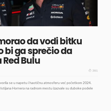
 morao da vodi bitku
 bi ga sprečio da
 Red Bulu
381
vorila se u napetu i haotičnu atmosferu već početkom 2024.
ristijana Hornera na radnom mestu izazvale su duboke podele