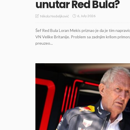
unutar Red Bula?
6, July 2026
Nikola Nedeljković
Šef Red Bula Loran Mekis priznao je da je tim naprav
VN Velike Britanije. Problem sa zadnjim krilom primo
preuzeo...