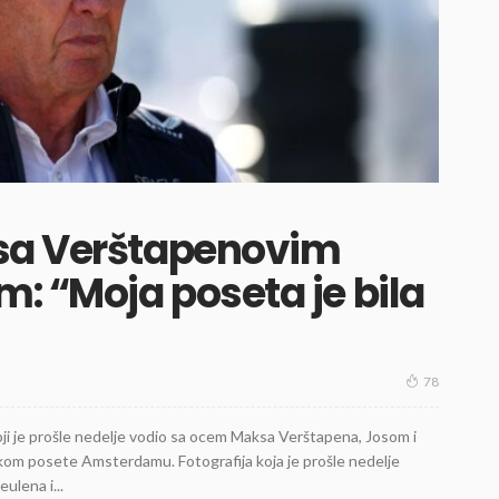
sa Verštapenovim
: “Moja poseta je bila
78
oji je prošle nedelje vodio sa ocem Maksa Verštapena, Josom i
posete Amsterdamu. Fotografija koja je prošle nedelje
ulena i...