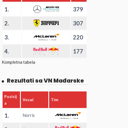
1.
379
2.
307
3.
220
4.
177
Kompletna tabela
Rezultati sa VN Mađarske
Pozicij
Vozač
Tim
a
1.
Norris