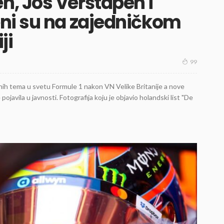
, Jos Verštapen i
ni su na zajedničkom
ji
99
nih tema u svetu Formule 1 nakon VN Velike Britanije a nove
ojavila u javnosti. Fotografija koju je objavio holandski list "De