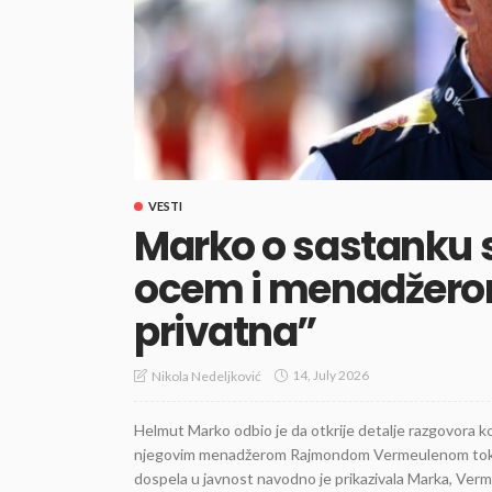
VESTI
Marko o sastanku 
ocem i menadžerom
privatna”
14, July 2026
Nikola Nedeljković
Helmut Marko odbio je da otkrije detalje razgovora k
njegovim menadžerom Rajmondom Vermeulenom tokom 
dospela u javnost navodno je prikazivala Marka, Verme