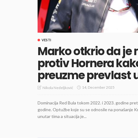
VESTI
Marko otkrio da je
protiv Hornera kako
preuzme prevlast u
14, December 2025
Nikola Nedeljković
Dominacija Red Bula tokom 2022. i 2023. godine pret
godine. Optužbe koje su se odnosile na ponašanje K
unutar tima a situacija je...