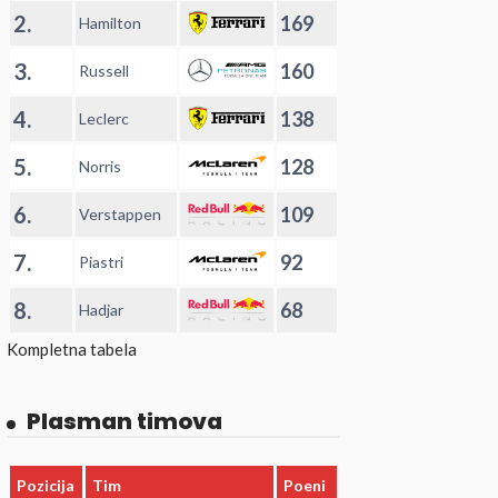
2.
169
Hamilton
3.
160
Russell
4.
138
Leclerc
5.
128
Norris
6.
109
Verstappen
7.
92
Piastri
8.
68
Hadjar
Kompletna tabela
Plasman timova
Pozicija
Tim
Poeni