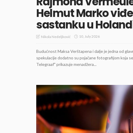
Rajmond Vermeulen
Helmut Marko viđe
sastanku u Holandi
10, July 2026
Nikola Nedeljković
Budućnost Maksa Verštapena i dalje je jedna od glav
spekulacije dodatno su pojačane fotografijom koja se p
Telegraaf" prikazuje menadžera...