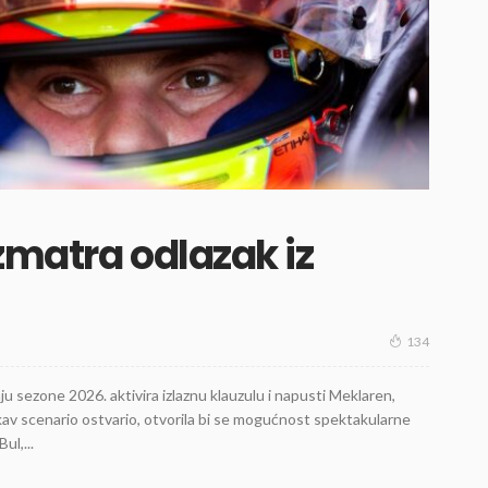
zmatra odlazak iz
134
 sezone 2026. aktivira izlaznu klauzulu i napusti Meklaren,
kav scenario ostvario, otvorila bi se mogućnost spektakularne
ul,...