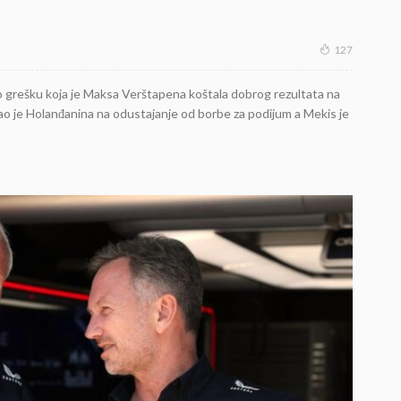
127
io grešku koja je Maksa Verštapena koštala dobrog rezultata na
rao je Holanđanina na odustajanje od borbe za podijum a Mekis je