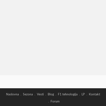
Naslovna
Sezona
Vesti
Blog
F1 tehnologija
LP
Kontakt
Forum