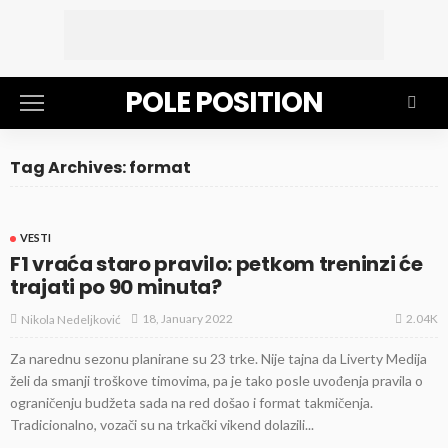
POLE POSITION
Tag Archives: format
VESTI
F1 vraća staro pravilo: petkom treninzi će
trajati po 90 minuta?
2.04K
18, January 2022
Nikola Nedeljković
Za narednu sezonu planirane su 23 trke. Nije tajna da Liverty Medija
želi da smanji troškove timovima, pa je tako posle uvođenja pravila o
ograničenju budžeta sada na red došao i format takmičenja.
Tradicionalno, vozači su na trkački vikend dolazili...