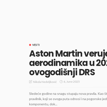
VESTI
Aston Martin veruj
aerodinamika u 2026
ovogodišnji DRS
6, June 2025
Nikola Nedeljković
Sledeće godine na snagu stupaju nova pravila. Kao št
pravilnik, koji se ovoga puta odnosi i na pogonske je
komponentu, dok...