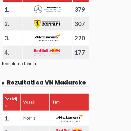
1.
379
2.
307
3.
220
4.
177
Kompletna tabela
Rezultati sa VN Mađarske
Pozicij
Vozač
Tim
a
1.
Norris