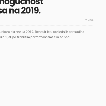
 mogućnost
a na 2019.
604
uskoro okrene ka 2019. Renault je u poslednjih par godina
ule 1, ali po trenutim performansama tim se bori...