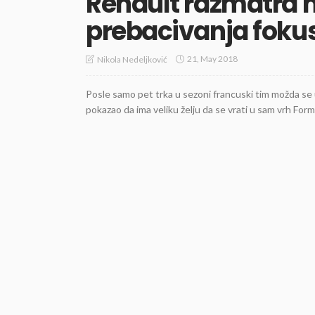
Renault razmatra
prebacivanja fokus
21, May 2018
Nikola Nedeljković
Posle samo pet trka u sezoni francuski tim možda se 
pokazao da ima veliku želju da se vrati u sam vrh Form