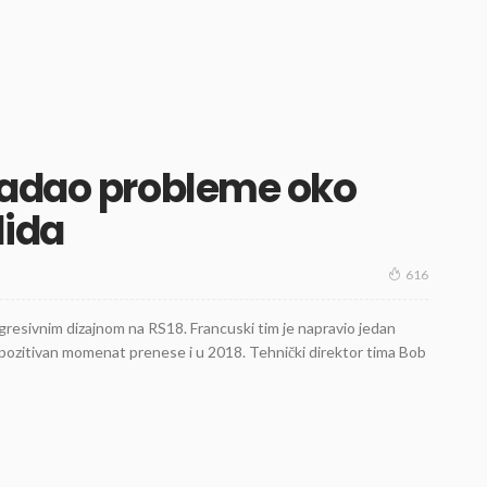
zadao probleme oko
lida
616
agresivnim dizajnom na RS18. Francuski tim je napravio jedan
da pozitivan momenat prenese i u 2018. Tehnički direktor tima Bob