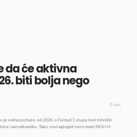
e da će aktivna
. biti bolja nego
624
o je svima poznato, od 2026. u Formuli 1 stupa novi tehnički
dinice i aerodinamiku. Tako, novi agregati neće imati MGU-H