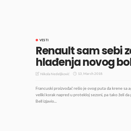
VESTI
Renault sam sebi 
hlađenja novog bo
13, March 2018
Nikola Nedeljković
Francuski proizvođač rešio je ovog puta da krene sa 
veliki korak napred u protekloj sezoni, pa tako želi 
Bell izjavio...