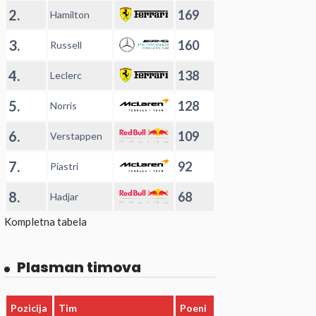
2.
169
Hamilton
3.
160
Russell
4.
138
Leclerc
5.
128
Norris
6.
109
Verstappen
7.
92
Piastri
8.
68
Hadjar
Kompletna tabela
Plasman timova
Pozicija
Tim
Poeni