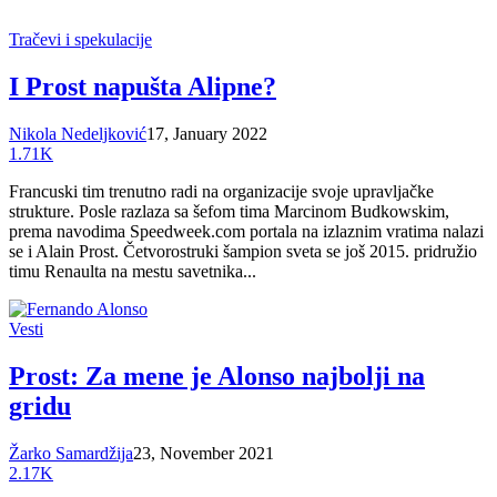
Tračevi i spekulacije
I Prost napušta Alipne?
Nikola Nedeljković
17, January 2022
1.71K
Francuski tim trenutno radi na organizacije svoje upravljačke
strukture. Posle razlaza sa šefom tima Marcinom Budkowskim,
prema navodima Speedweek.com portala na izlaznim vratima nalazi
se i Alain Prost. Četvorostruki šampion sveta se još 2015. pridružio
timu Renaulta na mestu savetnika...
Vesti
Prost: Za mene je Alonso najbolji na
gridu
Žarko Samardžija
23, November 2021
2.17K