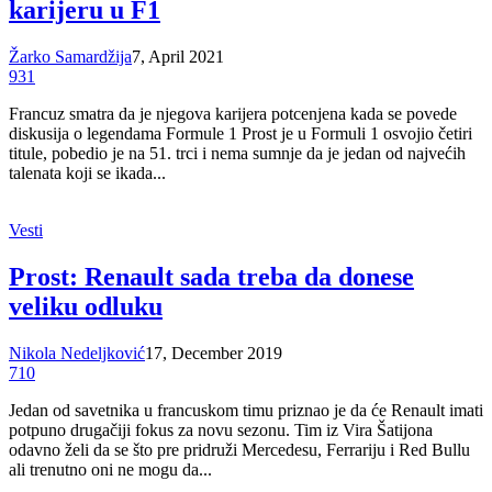
karijeru u F1
Žarko Samardžija
7, April 2021
931
Francuz smatra da je njegova karijera potcenjena kada se povede
diskusija o legendama Formule 1 Prost je u Formuli 1 osvojio četiri
titule, pobedio je na 51. trci i nema sumnje da je jedan od najvećih
talenata koji se ikada...
Vesti
Prost: Renault sada treba da donese
veliku odluku
Nikola Nedeljković
17, December 2019
710
Jedan od savetnika u francuskom timu priznao je da će Renault imati
potpuno drugačiji fokus za novu sezonu. Tim iz Vira Šatijona
odavno želi da se što pre pridruži Mercedesu, Ferrariju i Red Bullu
ali trenutno oni ne mogu da...