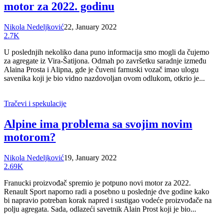
motor za 2022. godinu
Nikola Nedeljković
22, January 2022
2.7K
U poslednjih nekoliko dana puno informacija smo mogli da čujemo
za agregate iz Vira-Šatijona. Odmah po završetku saradnje između
Alaina Prosta i Alipna, gde je čuveni farnuski vozač imao ulogu
savenika koji je bio vidno nazdovoljan ovom odlukom, otkrio je...
Tračevi i spekulacije
Alpine ima problema sa svojim novim
motorom?
Nikola Nedeljković
19, January 2022
2.69K
Franucki proizvođač spremio je potpuno novi motor za 2022.
Renault Sport naporno radi a posebno u poslednje dve godine kako
bi napravio potreban korak napred i sustigao vodeće proizvođače na
polju agregata. Sada, odlazeći savetnik Alain Prost koji je bio...