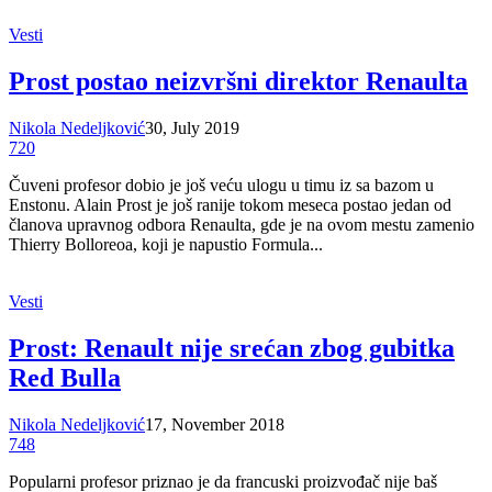
Vesti
Prost postao neizvršni direktor Renaulta
Nikola Nedeljković
30, July 2019
720
Čuveni profesor dobio je još veću ulogu u timu iz sa bazom u
Enstonu. Alain Prost je još ranije tokom meseca postao jedan od
članova upravnog odbora Renaulta, gde je na ovom mestu zamenio
Thierry Bolloreoa, koji je napustio Formula...
Vesti
Prost: Renault nije srećan zbog gubitka
Red Bulla
Nikola Nedeljković
17, November 2018
748
Popularni profesor priznao je da francuski proizvođač nije baš