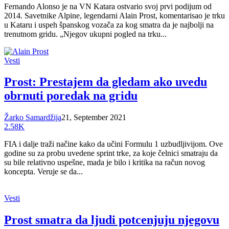
Fernando Alonso je na VN Katara ostvario svoj prvi podijum od
2014. Savetnike Alpine, legendarni Alain Prost, komentarisao je trku
u Kataru i uspeh španskog vozača za kog smatra da je najbolji na
trenutnom gridu. „Njegov ukupni pogled na trku...
Vesti
Prost: Prestajem da gledam ako uvedu
obrnuti poredak na gridu
Žarko Samardžija
21, September 2021
2.58K
FIA i dalje traži načine kako da učini Formulu 1 uzbudljivijom. Ove
godine su za probu uvedene sprint trke, za koje čelnici smatraju da
su bile relativno uspešne, mada je bilo i kritika na račun novog
koncepta. Veruje se da...
Vesti
Prost smatra da ljudi potcenjuju njegovu