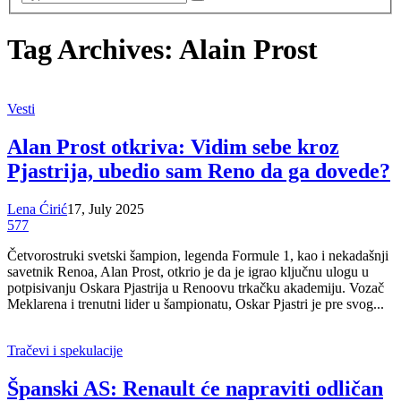
Tag Archives: Alain Prost
Vesti
Alan Prost otkriva: Vidim sebe kroz
Pjastrija, ubedio sam Reno da ga dovede?
Lena Ćirić
17, July 2025
577
Četvorostruki svetski šampion, legenda Formule 1, kao i nekadašnji
savetnik Renoa, Alan Prost, otkrio je da je igrao ključnu ulogu u
potpisivanju Oskara Pjastrija u Renoovu trkačku akademiju. Vozač
Meklarena i trenutni lider u šampionatu, Oskar Pjastri je pre svog...
Tračevi i spekulacije
Španski AS: Renault će napraviti odličan