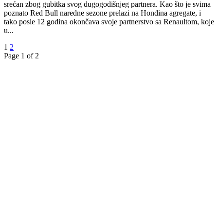
srećan zbog gubitka svog dugogodišnjeg partnera. Kao što je svima
poznato Red Bull naredne sezone prelazi na Hondina agregate, i
tako posle 12 godina okončava svoje partnerstvo sa Renaultom, koje
u...
1
2
Page 1 of 2