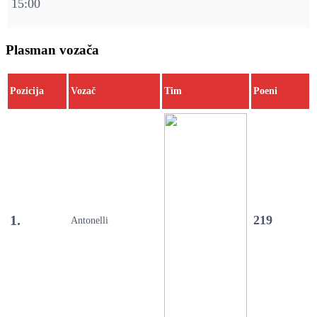
15:00
Plasman vozača
Pozicija
Vozač
Tim
Poeni
1.
219
Antonelli