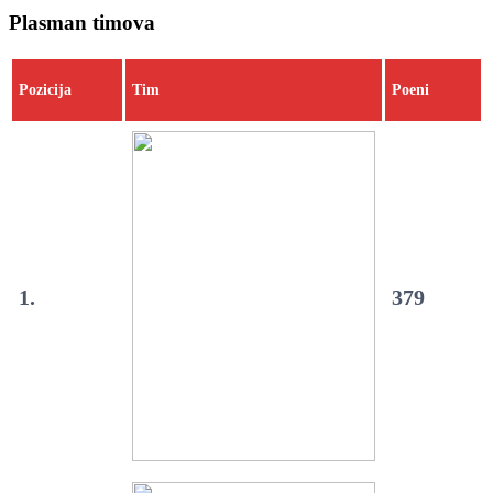
Plasman timova
Pozicija
Tim
Poeni
1.
379