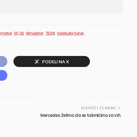
matici
SF-23
Simulator
TD39
Vazdušni tunel
PODELI NA X
SLEDEĆI ČLANAK
Mercedes: Želimo da se takmičimo za vrh