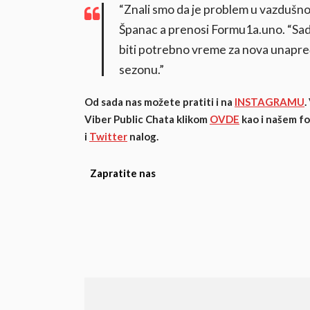
“Znali smo da je problem u vazdušnom 
Španac a prenosi Formu1a.uno. “Sad
biti potrebno vreme za nova unapr
sezonu.”
Od sada nas možete pratiti i na
INSTAGRAMU
.
Viber Public Chata klikom
OVDE
kao i našem f
i
Twitter
nalog.
Zapratite nas