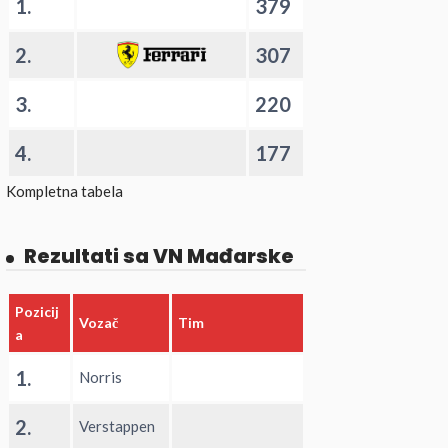
1.
379
2.
307
3.
220
4.
177
Kompletna tabela
Rezultati sa VN Mađarske
Pozicij
Vozač
Tim
a
1.
Norris
2.
Verstappen