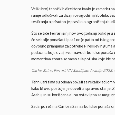
Veliki broj tehničkih direktora imalo je zamerku n
ranije odlučivali za dizajn ovogodišnjih bolida. Sa
testiranja a prisutno je pravilo o ograničenju bud
Što se tiče Ferrarija njihov ovogodišnji bolid je u
će se bolje ponašati. Ipak i on je patio od istog 
dovoljno prianjanja za potrebe Pirellijevih guma 
podacima koje ovaj izvor navodi, bolid se ponaša 
momentima stvara se samo sila potiska koje ide n
Carlos Sainz, Ferrari, VN Saudijske Arabije 2023. 
Tehničari tima su odmah počeli sa rekalibracijom 
kako bi ovo postojenje doveli u ispravno stanje. 
Arabiju nisu korišćena ali su ostavljena sa moguć
Sada, po rečima Carlosa Sainza bolid se ponaša o