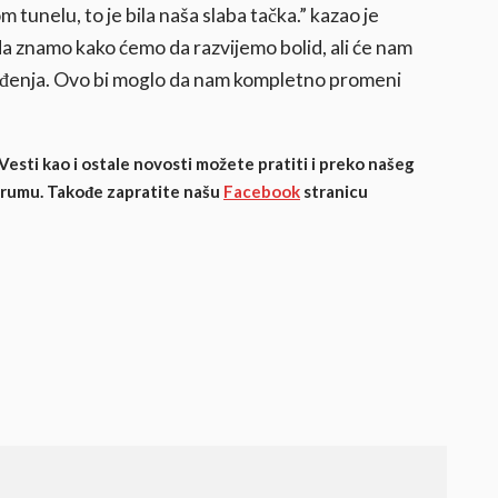
tunelu, to je bila naša slaba tačka.” kazao je
a znamo kako ćemo da razvijemo bolid, ali će nam
eđenja. Ovo bi moglo da nam kompletno promeni
 Vesti kao i ostale novosti možete pratiti i preko našeg
orumu. Takođe zapratite našu
Facebook
stranicu