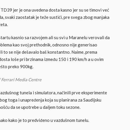
a TD39 jer je ona uvedena dosta kasno jer su se timovi već
da, svaki zaostatak je teže sustići, pre svega zbog manjaka
žeta.
 startu kasnio sa razvojem ali su svi u Maranelu verovali da
problema kao svoj prethodnik, odnosno nije generisao
ali to se nije dešavalo baš konstantno. Naime, prema
dosta loše pri brzinama između 150 i 190 km/h a u ovim
ešto preko 900kg.
/ Ferrari Media Centre
vazdušnog tunela i simulatora, načinili prve eksperimente
Zbog toga i unapređenja koja su planirana za Saudijsku
nošću da se upotrebe u daljem toku sezone.
nako kako je to predviđeno u vazdušnom tunelu.