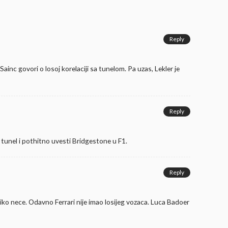
Reply
ainc govori o losoj korelaciji sa tunelom. Pa uzas, Lekler je
Reply
 tunel i pothitno uvesti Bridgestone u F1.
Reply
 niko nece. Odavno Ferrari nije imao losijeg vozaca. Luca Badoer