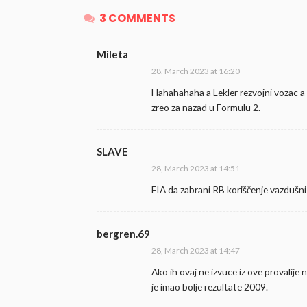
3 COMMENTS
Mileta
28, March 2023 at 16:20
Hahahahaha a Lekler rezvojni vozac a S
zreo za nazad u Formulu 2.
SLAVE
28, March 2023 at 14:51
FIA da zabrani RB koriščenje vazdušni
bergren.69
28, March 2023 at 14:47
Ako ih ovaj ne izvuce iz ove provalije
je imao bolje rezultate 2009.