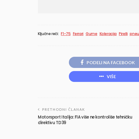
Ključne reči:
F1-75
Ferrari
Gume
Koleracija
Pirelli
pneu
PODELI NA FACEBOOK
VIŠE
PRETHODNI ČLANAK
Motorsport Italija: FIA više ne kontroliše tehničku
direktivu TD39