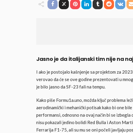
Jasno je da italijanski tim nije na 
I ako je postojalo kašnjenje sa projektom za 2023. 
verovao da će se ove godine prezentovati u mnogo 
je bilo jasno da SF-23 fali na tempu.
Kako piše Formu1a.uno, možda ključ problema leži 
aerodinamički i mehanički potisak kako bi one bi
performansi, odnosno na ovaj način bi se izbegla 
nisu pokazali jedino bolidi Red Bulla i Aston Mart
Ferrarija F1-75, ali su mu se oni počeli javljaju p