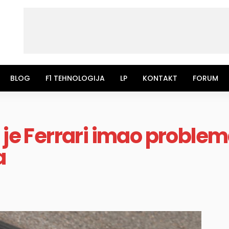
BLOG
F1 TEHNOLOGIJA
LP
KONTAKT
FORUM
 je Ferrari imao proble
a