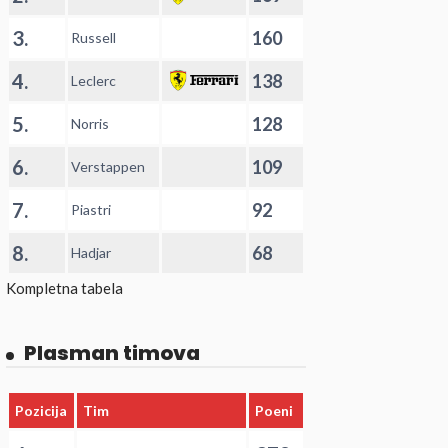
3.
160
Russell
4.
138
Leclerc
5.
128
Norris
6.
109
Verstappen
7.
92
Piastri
8.
68
Hadjar
Kompletna tabela
Plasman timova
Pozicija
Tim
Poeni