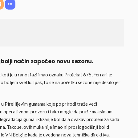
najbolji način započeo novu sezonu.
koji je u ranoj fazi imao oznaku Projekat 675, Ferrari je
boljem svetlu. Ipak, to se na početku sezone nije desilo jer
u Pirellijevim gumama koje po prirodi traže veći
le u operativnom prozoru i tako mogle da pruže maksimum
degradacija guma i klizanje bolida a ovakav problem za sada
ina. Takođe, ovih muka nije imao ni prošlogodišnji bolid
osle VN Belgije kada je uvedena nova tehnička direktiva.