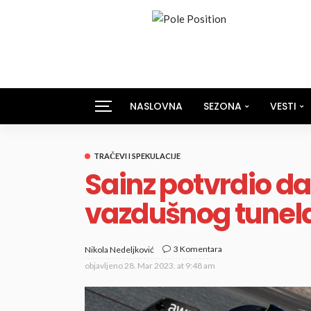
NASLOVNA
SEZONA
VESTI
TRAČEVI I SPEKULACIJE
Sainz potvrdio da
vazdušnog tunel
3 Komentara
Nikola Nedeljković
objavljeno
28. Mar 2023. at 9:48 am