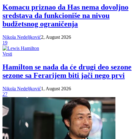
Komacu priznao da Has nema dovoljno
sredstava da funkcioniše na nivou
budžetsnog ograničenja
Nikola Nedeljković
2, August 2026
19
Vesti
Hamilton se nada da će drugi deo sezone
sezone sa Ferarijem biti jači nego prvi
Nikola Nedeljković
1, August 2026
27