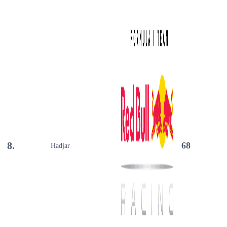
8.
68
Hadjar