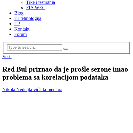
Trke i testiranja
FIA WEC
Blog
F1 tehnologija
LP
Kontakt
Forum
Vesti
Red Bul priznao da je prošle sezone imao
problema sa korelacijom podataka
Nikola Nedeljković
2 komentara