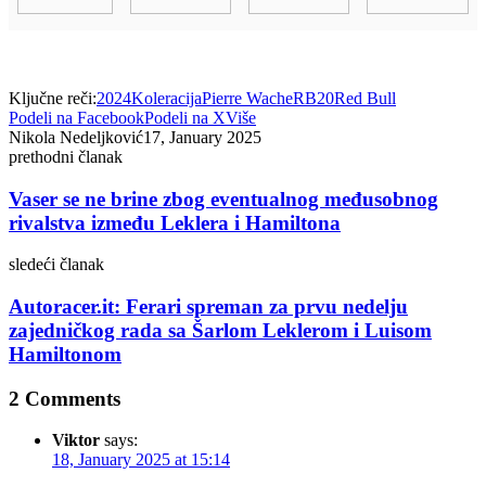
Ključne reči:
2024
Koleracija
Pierre Wache
RB20
Red Bull
Podeli na Facebook
Podeli na X
Više
Nikola Nedeljković
17, January 2025
prethodni članak
Vaser se ne brine zbog eventualnog međusobnog
rivalstva između Leklera i Hamiltona
sledeći članak
Autoracer.it: Ferari spreman za prvu nedelju
zajedničkog rada sa Šarlom Leklerom i Luisom
Hamiltonom
2 Comments
Viktor
says:
18, January 2025 at 15:14