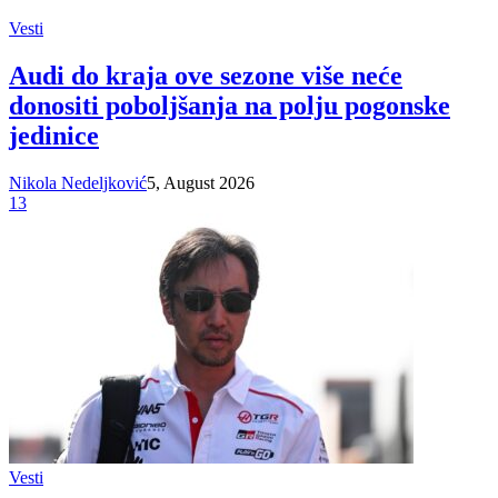
Vesti
Audi do kraja ove sezone više neće
donositi poboljšanja na polju pogonske
jedinice
Nikola Nedeljković
5, August 2026
13
Vesti