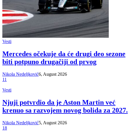
Vesti
Mercedes očekuje da će drugi deo sezone
biti potpuno drugačiji od prvog
Nikola Nedeljković
6, August 2026
11
Vesti
Njuji potvrdio da je Aston Martin već
krenuo sa razvojem novog bolida za 2027.
Nikola Nedeljković
5, August 2026
18