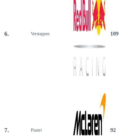
6.
109
Verstappen
7.
92
Piastri