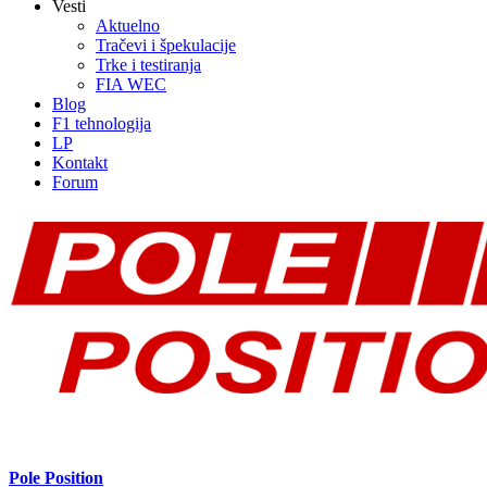
Vesti
Aktuelno
Tračevi i špekulacije
Trke i testiranja
FIA WEC
Blog
F1 tehnologija
LP
Kontakt
Forum
Pole Position