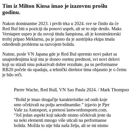
Tim iz Milton Kinsa imao je izazovnu prošlu
godinu.
Nakon dominantne 2023. i prvih trka u 2024. sve se činilo da će
Red Bul biti u poziciji da ponovi uspeh, ali se to nije desilo. Maks
Verstapen uspeo je da osvoji titulu šampiona, ali je konstruktorski
trofej pripao Meklarnu, pa je jasno da je austrijska ekipa imala
određenih problema sa razvojem bolida.
Naime, posle VN Japana gde je Red Bul spremio novi paket sa
unapređenjima koji mu je doneo osetnu prednost, svi novi delovi
koji su stizali nisu pokazivali dobre rezultate, pa su performanse
RB20 počele da opadaju, a tehnički direktor tima objasnio je o čemu
je bilo reči.
Pierre Wache, Red Bull, VN Sao Paula 2024. / Mark Thompso
“Bolid je imao drugačije karakteristike od onih koje
smo očekivali na polju aerodinamike.” izjavio je Pjer
Vaše za Autosport, a prenosi lastwordonsports.com.
“Još jedan aspekt koji takođe nismo očekivali jeste da
su neki elementi mnogo više uticali na performanse
bolida. Možda to nije bila naša želja, ali se mi nismo