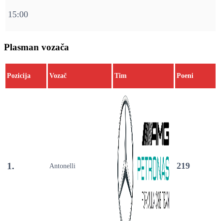
15:00
Plasman vozača
Pozicija
Vozač
Tim
Poeni
1.
219
Antonelli