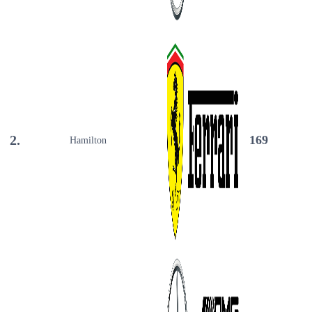
2.
169
Hamilton