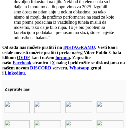
dovoljno fokusirali na njih. Neki od tih elemenata su i
dalje tu i moramo da ih popravimo za 2025. Izgubili
smo dosta na prianjanju u nekim oblastima, pa tako
nismo ni mogli da pružimo performanse na stazi za koje
smo prema podacima iz vazdušnog tunela mislili da
možemo, tako da je bilo rupa. To je bio problem sa
korelacijom podataka i prenosom na stazi, što se najviše
odnosilo na balans.”
Od sada nas možete pratiti i na
INSTAGRAMU
. Vesti kao i
ostale novosti možete pratiti i preko našeg Viber Public Chata
klikom
OVDE
kao i našem
forumu
. Zapratite
našu
Facebook
stranicu i
X
nalog i pridružite se diskusijama na
našem novom
DISCORD
serveru,
Whatsapp
grupi
i
Linkedinu
.
Zapratite nas