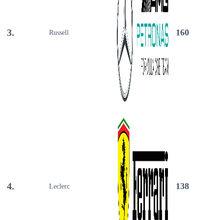
3.
160
Russell
4.
138
Leclerc