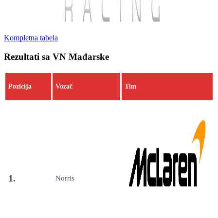
Kompletna tabela
Rezultati sa VN Mađarske
Pozicija
Vozač
Tim
1.
Norris