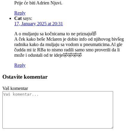
Prije će biti Adrien Njuvi.
Reply
Cat
says:
17, January 2025 at 20:31
A o muljanju sa kočnicama to ne priznaju🤣
A ček kako beše Mclaren je dobio info od njihovog bivšeg
radnika kako da muljaju sa vodom u pneumaticima.Al gle
čudda mi iz RBa to nismo radili samo smo proverili da li
može i odustali od te ideje🤣🤣🤣🤣
Reply
Ostavite komentar
Vaš komentar