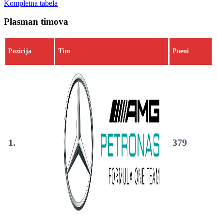
Kompletna tabela
Plasman timova
Pozicija
Tim
Poeni
1.
379