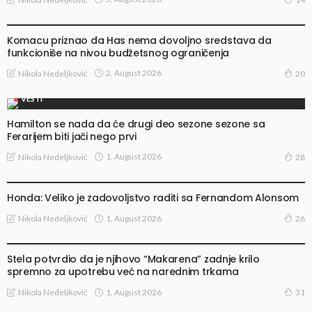
VESTI
Komacu priznao da Has nema dovoljno sredstava da
funkcioniše na nivou budžetsnog ograničenja
2, August 2026
Nikola Nedeljković
20
VESTI
Hamilton se nada da će drugi deo sezone sezone sa
Ferarijem biti jači nego prvi
1, August 2026
Nikola Nedeljković
28
VESTI
Honda: Veliko je zadovoljstvo raditi sa Fernandom Alonsom
1, August 2026
Nikola Nedeljković
26
VESTI
Stela potvrdio da je njihovo “Makarena” zadnje krilo
spremno za upotrebu već na narednim trkama
1, August 2026
Nikola Nedeljković
31