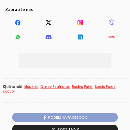
Zapratite nas
Ključne reči:
klauzula
Otmar Szafnauer
Racing Point
Sergio Perez
ugovor
PODELI NA FACEBOOK
PODELI NA X