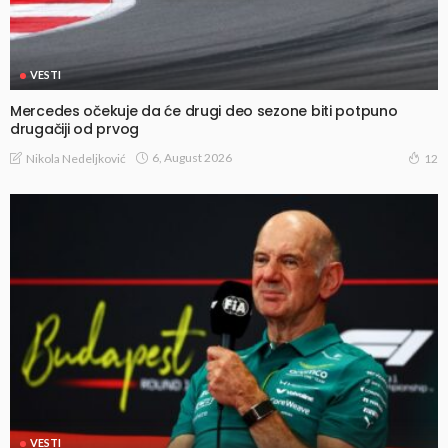
VESTI
Mercedes očekuje da će drugi deo sezone biti potpuno
drugačiji od prvog
6, August 2026
Nikola Nedeljković
12
VESTI