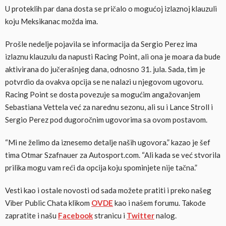
U proteklih par dana dosta se pričalo o mogućoj izlaznoj klauzuli
koju Meksikanac možda ima.
Prošle nedelje pojavila se informacija da Sergio Perez ima
izlaznu klauzulu da napusti Racing Point, ali ona je moara da bude
aktivirana do jučerašnjeg dana, odnosno 31. jula. Sada, tim je
potvrdio da ovakva opcija se ne nalazi u njegovom ugovoru.
Racing Point se dosta povezuje sa mogućim angažovanjem
Sebastiana Vettela već za narednu sezonu, ali su i Lance Stroll i
Sergio Perez pod dugoročnim ugovorima sa ovom postavom.
“Mi ne želimo da iznesemo detalje naših ugovora.” kazao je šef
tima Otmar Szafnauer za Autosport.com. “Ali kada se već stvorila
prilika mogu vam reći da opcija koju spominjete nije tačna.”
Vesti kao i ostale novosti od sada možete pratiti i preko našeg
Viber Public Chata klikom
OVDE
kao i našem forumu. Takođe
zapratite i našu
Facebook
stranicu i
Twitter
nalog.