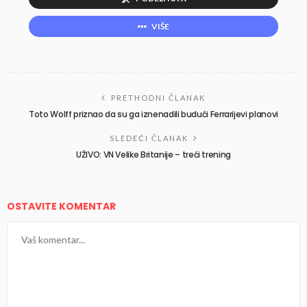
VIŠE
PRETHODNI ČLANAK
Toto Wolff priznao da su ga iznenadili budući Ferrarijevi planovi
SLEDEĆI ČLANAK
UŽIVO: VN Velike Britanije – treći trening
OSTAVITE KOMENTAR