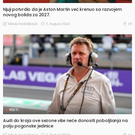
Njuji potvrdio da je Aston Martin već krenuo sa razvojem
novog bolida za 2027.
5, August 2026
Nikola Nedeljković
19
VESTI
Audi do kraja ove sezone više neće donositi poboljšanja na
polju pogonske jedinice
5, August 2026
Nikola Nedeljković
14