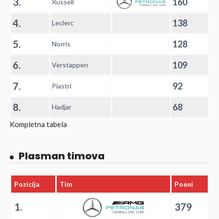
3.
160
Russell
4.
138
Leclerc
5.
128
Norris
6.
109
Verstappen
7.
92
Piastri
8.
68
Hadjar
Kompletna tabela
Plasman timova
Pozicija
Tim
Poeni
1.
379