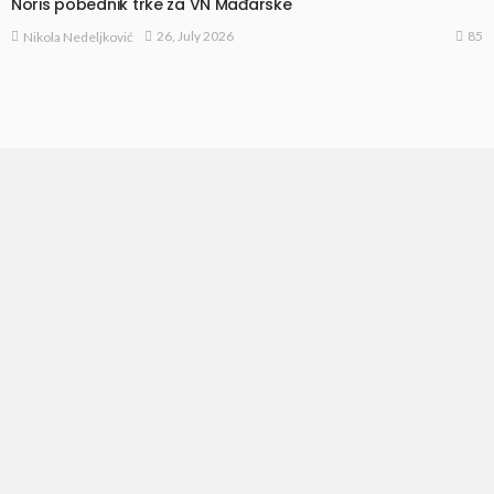
Noris pobednik trke za VN Mađarske
85
26, July 2026
Nikola Nedeljković