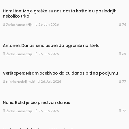
Hamilton: Moje greške su nas dosta koštale u poslednjih
nekoliko trka
76
26, July 2026
Žarko Samardžija
Antoneli: Danas smo uspeli da ograničimo štetu
65
26, July 2026
Žarko Samardžija
Verštapen: Nisam očekivao da ću danas biti na podijumu
77
26, July 2026
Nikola Nedeljković
Noris: Bolid je bio predivan danas
72
26, July 2026
Žarko Samardžija