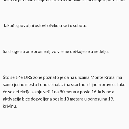
Takođe, povoljni uslovi očekuju se i u subotu.
Sa druge strane promenljivo vreme oečkuje se u nedelju.
Što se tiče DRS zone poznato je da na ulicama Monte Krala ima
samo jedno mesto i ono se nalazi na startno-ciljnom pravcu. Tako
će se detekcija za nju vršiti na 80 metara posle 16. krivine a
aktivacija biće dozvoljena posle 18 metara u odnosu na 19.
krivinu.