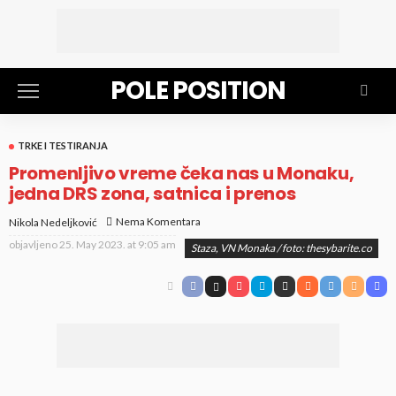
POLE POSITION
TRKE I TESTIRANJA
Promenljivo vreme čeka nas u Monaku,
jedna DRS zona, satnica i prenos
Nema Komentara
Nikola Nedeljković
objavljeno
25. May 2023. at 9:05 am
Staza, VN Monaka / foto: thesybarite.co