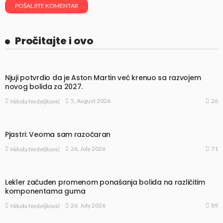
Pročitajte i ovo
Njuji potvrdio da je Aston Martin već krenuo sa razvojem
novog bolida za 2027.
26
5, August 2026
Nikola Nedeljković
Pjastri: Veoma sam razočaran
71
26, July 2026
Nikola Nedeljković
Lekler začuđen promenom ponašanja bolida na različitim
komponentama guma
89
26, July 2026
Nikola Nedeljković