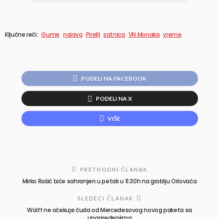
Ključne reči:
Gume
najava
Pirelli
satnica
VN Monaka
vreme
PODELI NA FACEBOOK
PODELI NA X
VIŠE
PRETHODNI ČLANAK
Mirko Rašić biće sahranjen u petak u 11.30h na groblju Orlovača
SLEDEĆI ČLANAK
Wolff ne očekuje čuda od Mercedesovog novog paketa sa
unapređenjima