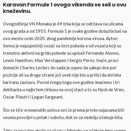
Karavan Formule 1 ovoga vikenda se seli u ovu
kneževinu.
Ovogodišnja VN Monaka je 69 trka koja se održava na ulicama
ovog grada a od 1955. Formula 1 je svake godine dolazila baš na
ovo mesto osim 2020. zbog pandemije korona virusa. Ayton
Senna je najuspešniji vozač sa šest pobeda a od vozača koji su
trenutno aktivni na gridu pobede su upisali Fernando Alonso,
Lewis Hamilton, Max Verstappen i Sergio Perez. Inače, pravi
domaćin Charles Leclerc do sada je uspeo da sakupi dve pol
pozicije ali sa druge strane još uvek nije bio u prilici da dočeka
kariranu zastavu. Pored svega toga ove godine imaćemo i tri
debitanta u najbržem cirkusu na ovoj stazi a to su Nyck de Vries,
Oscar Piastri i Logan Sargeant.
Što se tiče vremenskih uslova oni će prema privim najavama biti
veoma povoljni u petak i subotu, dok se za nedelju očekuje kiša.
Tako za prvi dan akcije na stazu u Monaku se očekuje lepo vreme.