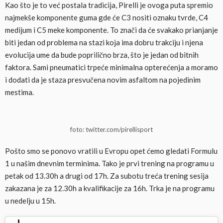
Kao što je to već postala tradicija, Pirelli je ovoga puta spremio
najmekše komponente guma gde će C3 nositi oznaku tvrde, C4
medijum i C5 meke komponente. To znači da će svakako prianjanje
biti jedan od problema na stazi koja ima dobru trakciju i njena
evolucija ume da bude poprilično brza, što je jedan od bitnih
faktora. Sami pneumatici trpeće minimalna opterećenja a moramo
i dodati da je staza presvučena novim asfaltom na pojedinim
mestima.
foto: twitter.com/pirellisport
Pošto smo se ponovo vratili u Evropu opet ćemo gledati Formulu
1 u našim dnevnim terminima. Tako je prvi trening na programu u
petak od 13.30h a drugi od 17h. Za subotu treća trening sesija
zakazana je za 12.30h a kvalifikacije za 16h. Trka je na programu
u nedelju u 15h.