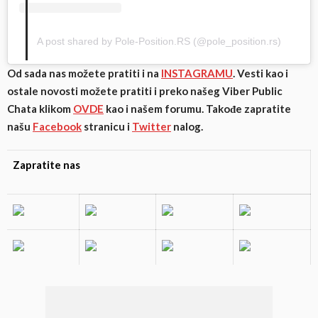
A post shared by Pole-Position.RS (@pole_position.rs)
Od sada nas možete pratiti i na
INSTAGRAMU
. Vesti kao i
ostale novosti možete pratiti i preko našeg Viber Public
Chata klikom
OVDE
kao i našem forumu. Takođe zapratite
našu
Facebook
stranicu i
Twitter
nalog.
Zapratite nas