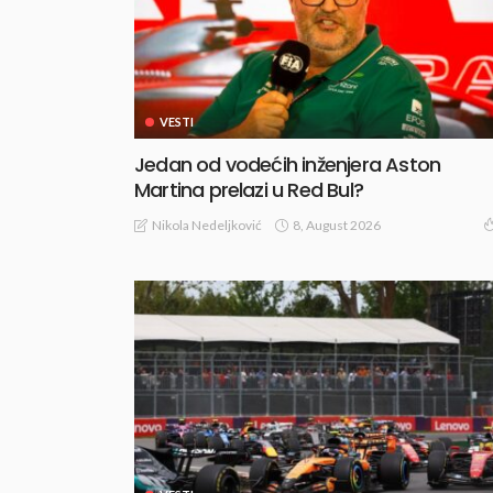
VESTI
Jedan od vodećih inženjera Aston
Martina prelazi u Red Bul?
8, August 2026
Nikola Nedeljković