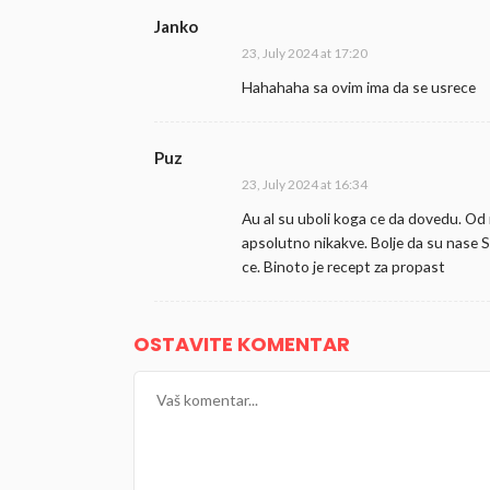
Janko
23, July 2024 at 17:20
Hahahaha sa ovim ima da se usrece
Puz
23, July 2024 at 16:34
Au al su uboli koga ce da dovedu. Od m
apsolutno nikakve. Bolje da su nase S
ce. Binoto je recept za propast
OSTAVITE KOMENTAR