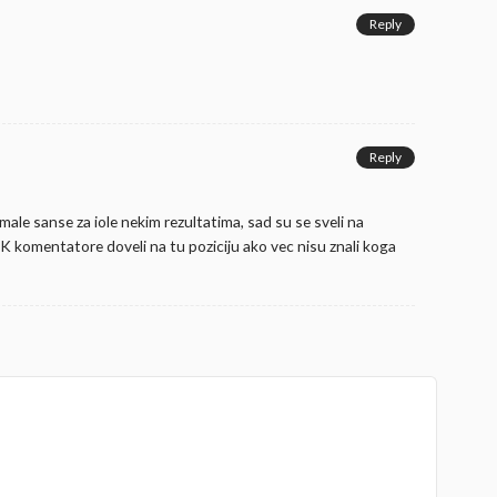
Reply
Reply
ale sanse za iole nekim rezultatima, sad su se sveli na
K komentatore doveli na tu poziciju ako vec nisu znali koga