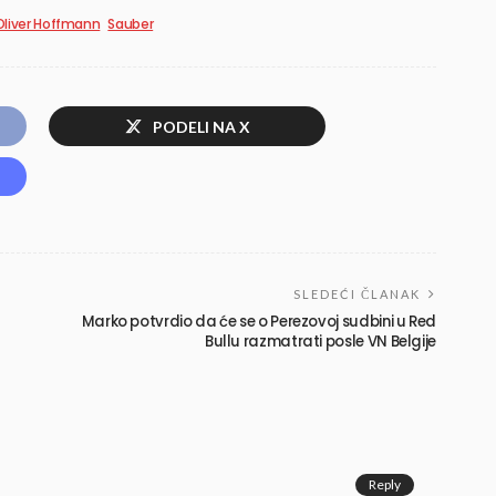
Oliver Hoffmann
Sauber
PODELI NA X
SLEDEĆI ČLANAK
Marko potvrdio da će se o Perezovoj sudbini u Red
Bullu razmatrati posle VN Belgije
Reply