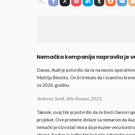
Nemačka kompanija napravila je v
Danas, Audi je potvrdio da će na mestu operativnog
Mattija Binotto. On bi trebalo da i zvanično krene
za 2026. godinu.
Andreas Seidl, Alfa Romeo, 2023.
Takođe, ovaj tim je potvrdio da će bivši članovi 
projekat. Ove promene dolaze sa nemarom da Audi 
nemački proizvođač mora da preuzme veću kontrolu
strane, Sauber je jedini tim koji nije zabeležio p