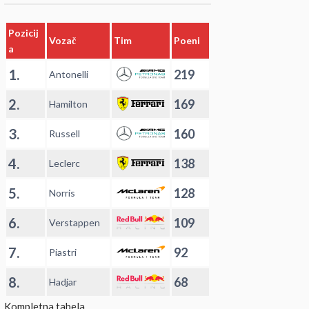
Pozicij
Vozač
Tim
Poeni
a
1.
219
Antonelli
2.
169
Hamilton
3.
160
Russell
4.
138
Leclerc
5.
128
Norris
6.
109
Verstappen
7.
92
Piastri
8.
68
Hadjar
Kompletna tabela