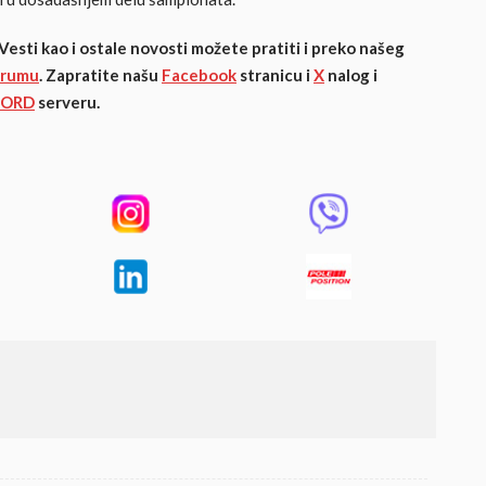
 Vesti kao i ostale novosti možete pratiti i preko našeg
orumu
. Zapratite našu
Facebook
stranicu i
X
nalog i
CORD
serveru.