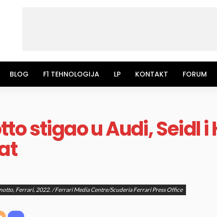
BLOG
F1 TEHNOLOGIJA
LP
KONTAKT
FORUM
o stigao u Audi, Seidl 
at
notto, Ferrari, 2022. / Ferrari Media Centre/Scuderia Ferrari Press Office