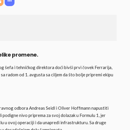
elike promene.
 šefa i tehničkog direktora doći bivši prvi čovek Ferrarija,
 sa radom od 1. avgusta sa ciljem da što bolje pripremi ekipu
upravnog odbora Andreas Seidl i Oliver Hoffmann napustiti
podigne nivo priprema za svoj dolazak u Formulu 1, jer
 u ovoj operaciji i da unapredi infrastrukturu. Sa druge
oen u dosadašnjem delu šampionata.