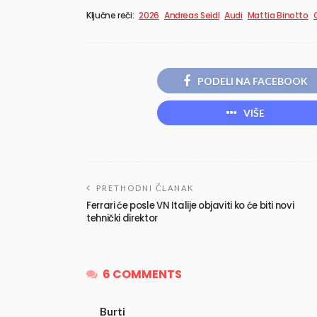
Ključne reči:
2026
Andreas Seidl
Audi
Mattia Binotto
PODELI NA FACEBOOK
VIŠE
PRETHODNI ČLANAK
Ferrari će posle VN Italije objaviti ko će biti novi
tehnički direktor
6 COMMENTS
Burti