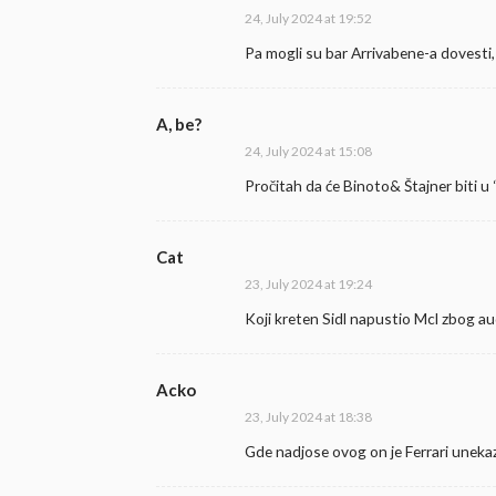
24, July 2024 at 19:52
Pa mogli su bar Arrivabene-a dovesti
A, be?
24, July 2024 at 15:08
Pročitah da će Binoto& Štajner biti 
Cat
23, July 2024 at 19:24
Koji kreten Sidl napustio Mcl zbog au
Acko
23, July 2024 at 18:38
Gde nadjose ovog on je Ferrari uneka