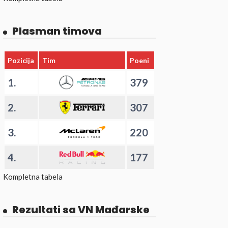
Plasman timova
Pozicija
Tim
Poeni
1.
379
2.
307
3.
220
4.
177
Kompletna tabela
Rezultati sa VN Mađarske