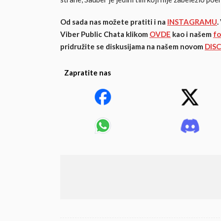
Od sada nas možete pratiti i na
INSTAGRAMU
.
Viber Public Chata klikom
OVDE
kao i našem
f
pridružite se diskusijama na našem novom
DIS
Zapratite nas