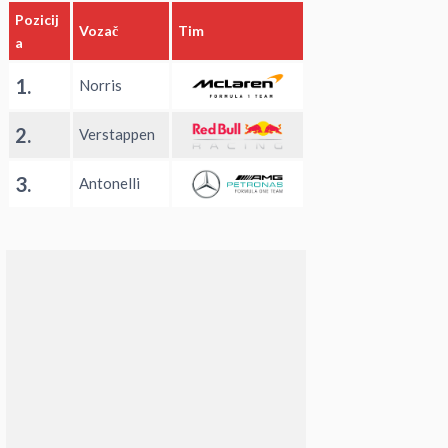
Pozicij
Vozač
Tim
a
1.
Norris
2.
Verstappen
3.
Antonelli