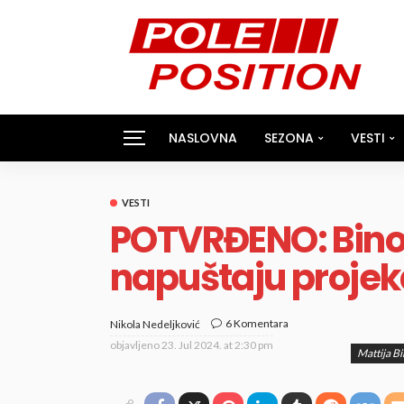
NASLOVNA
SEZONA
VESTI
VESTI
POTVRĐENO: Binott
napuštaju projek
6 Komentara
Nikola Nedeljković
objavljeno
23. Jul 2024. at 2:30 pm
Mattija Bi