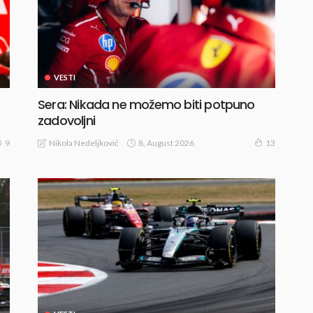
VESTI
Sera: Nikada ne možemo biti potpuno
zadovoljni
8, August 2026
Nikola Nedeljković
9
13