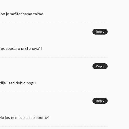
, on je meštar samo takav…
Reply
u “gospodaru prstenova”!
Reply
dija i sad dobio nogu.
Reply
zio jos nemoze da se oporavi