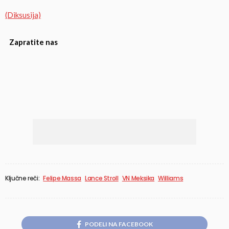
(Diksusija)
Zapratite nas
Ključne reči:
Felipe Massa
Lance Stroll
VN Meksika
Williams
PODELI NA FACEBOOK