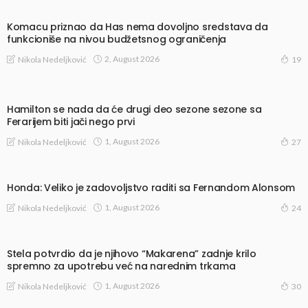
Komacu priznao da Has nema dovoljno sredstava da
funkcioniše na nivou budžetsnog ograničenja
2, August 2026
Nikola Nedeljković
19
Hamilton se nada da će drugi deo sezone sezone sa
Ferarijem biti jači nego prvi
1, August 2026
Nikola Nedeljković
27
Honda: Veliko je zadovoljstvo raditi sa Fernandom Alonsom
1, August 2026
Nikola Nedeljković
24
Stela potvrdio da je njihovo “Makarena” zadnje krilo
spremno za upotrebu već na narednim trkama
1, August 2026
Nikola Nedeljković
30