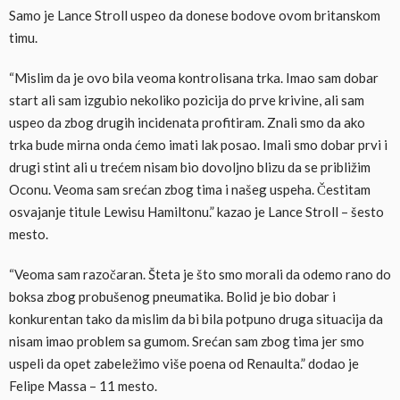
Samo je Lance Stroll uspeo da donese bodove ovom britanskom
timu.
“Mislim da je ovo bila veoma kontrolisana trka. Imao sam dobar
start ali sam izgubio nekoliko pozicija do prve krivine, ali sam
uspeo da zbog drugih incidenata profitiram. Znali smo da ako
trka bude mirna onda ćemo imati lak posao. Imali smo dobar prvi i
drugi stint ali u trećem nisam bio dovoljno blizu da se približim
Oconu. Veoma sam srećan zbog tima i našeg uspeha. Čestitam
osvajanje titule Lewisu Hamiltonu.” kazao je Lance Stroll – šesto
mesto.
“Veoma sam razočaran. Šteta je što smo morali da odemo rano do
boksa zbog probušenog pneumatika. Bolid je bio dobar i
konkurentan tako da mislim da bi bila potpuno druga situacija da
nisam imao problem sa gumom. Srećan sam zbog tima jer smo
uspeli da opet zabeležimo više poena od Renaulta.” dodao je
Felipe Massa – 11 mesto.