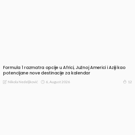
Formula 1 razmatra opcije u Africi, Južnoj Americi i Aziji kao
potencijane nove destinacije za kalendar
6, August 2026
Nikola Nedeljković
12