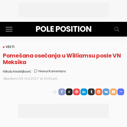
POLE POSITION
VESTI
Pomešana osećanja u Williamsu posle VN
Meksika
Nema Komentara
Nikola Nedeljković
objavljeno
30. Oct 2017. at 10:01 pm