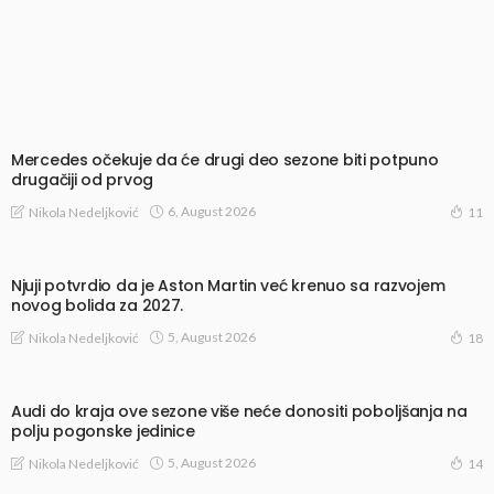
Mercedes očekuje da će drugi deo sezone biti potpuno
drugačiji od prvog
6, August 2026
Nikola Nedeljković
11
Njuji potvrdio da je Aston Martin već krenuo sa razvojem
novog bolida za 2027.
5, August 2026
Nikola Nedeljković
18
Audi do kraja ove sezone više neće donositi poboljšanja na
polju pogonske jedinice
5, August 2026
Nikola Nedeljković
14