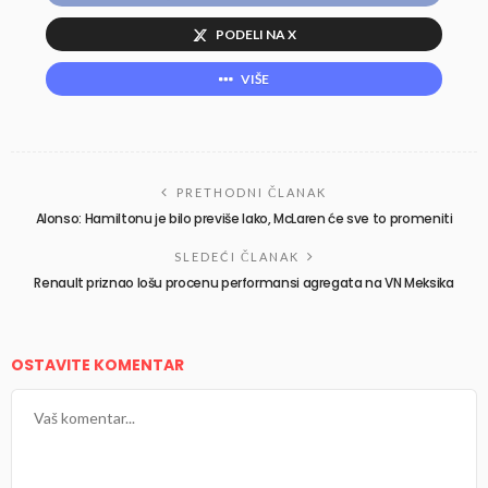
PODELI NA X
VIŠE
PRETHODNI ČLANAK
Alonso: Hamiltonu je bilo previše lako, McLaren će sve to promeniti
SLEDEĆI ČLANAK
Renault priznao lošu procenu performansi agregata na VN Meksika
OSTAVITE KOMENTAR