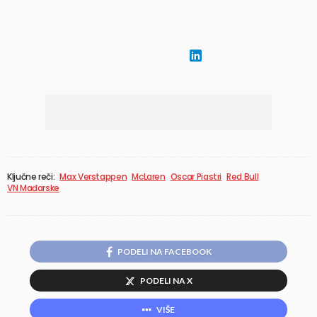
Ključne reči:
Max Verstappen
McLaren
Oscar Piastri
Red Bull
VN Mađarske
PODELI NA FACEBOOK
PODELI NA X
VIŠE