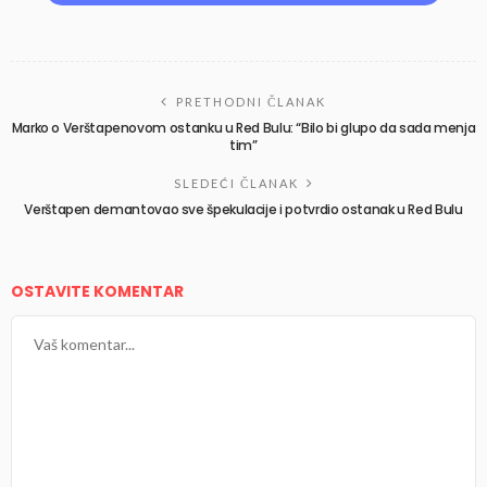
PRETHODNI ČLANAK
Marko o Verštapenovom ostanku u Red Bulu: “Bilo bi glupo da sada menja
tim”
SLEDEĆI ČLANAK
Verštapen demantovao sve špekulacije i potvrdio ostanak u Red Bulu
OSTAVITE KOMENTAR