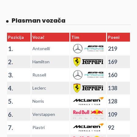
Plasman vozača
Pozicija
Vozač
Tim
Poeni
1.
219
Antonelli
2.
169
Hamilton
3.
160
Russell
4.
138
Leclerc
5.
128
Norris
6.
109
Verstappen
7.
92
Piastri