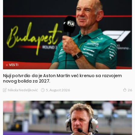
VESTI
Njuji potvrdio da je Aston Martin već krenuo sa razvojem
novog bolida za 2027.
5, August 2026
Nikola Nedeljković
26