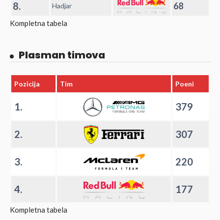
8.
68
Hadjar
Kompletna tabela
Plasman timova
Pozicija
Tim
Poeni
1.
379
2.
307
3.
220
4.
177
Kompletna tabela