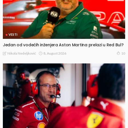
VESTI
Jedan od vodećih inženjera Aston Martina prelazi u Red Bul?
8, August 2026
Nikola Nedeljković
10