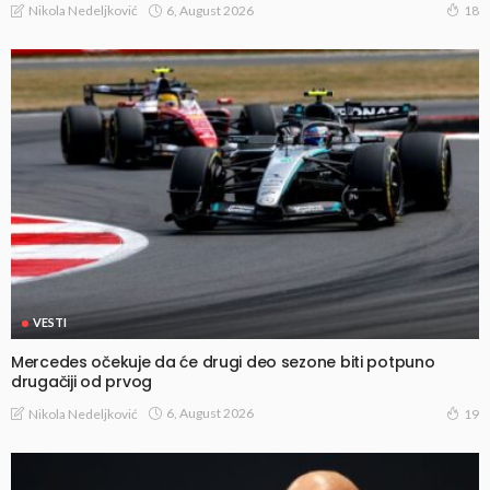
6, August 2026
Nikola Nedeljković
18
VESTI
Mercedes očekuje da će drugi deo sezone biti potpuno
drugačiji od prvog
6, August 2026
Nikola Nedeljković
19