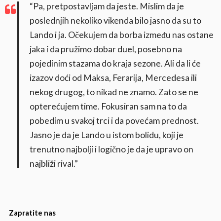
“Pa, pretpostavljam da jeste. Mislim da je
poslednjih nekoliko vikenda bilo jasno da su to
Lando i ja. Očekujem da borba između nas ostane
jaka i da pružimo dobar duel, posebno na
pojedinim stazama do kraja sezone. Ali da li će
izazov doći od Maksa, Ferarija, Mercedesa ili
nekog drugog, to nikad ne znamo. Zato se ne
opterećujem time. Fokusiran sam na to da
pobedim u svakoj trci i da povećam prednost.
Jasno je da je Lando u istom bolidu, koji je
trenutno najbolji i logično je da je upravo on
najbliži rival.”
Zapratite nas