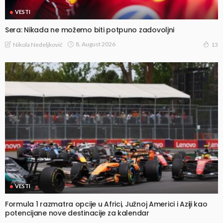
VESTI
Sera: Nikada ne možemo biti potpuno zadovoljni
8, August 2026
Nikola Nedeljković
13
VESTI
Formula 1 razmatra opcije u Africi, Južnoj Americi i Aziji kao
potencijane nove destinacije za kalendar