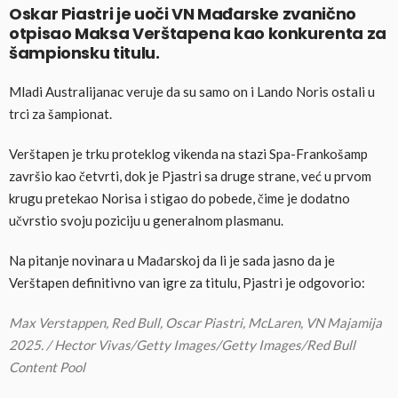
Oskar Piastri je uoči VN Mađarske zvanično
otpisao Maksa Verštapena kao konkurenta za
šampionsku titulu.
Mladi Australijanac veruje da su samo on i Lando Noris ostali u
trci za šampionat.
Verštapen je trku proteklog vikenda na stazi Spa-Frankošamp
završio kao četvrti, dok je Pjastri sa druge strane, već u prvom
krugu pretekao Norisa i stigao do pobede, čime je dodatno
učvrstio svoju poziciju u generalnom plasmanu.
Na pitanje novinara u Mađarskoj da li je sada jasno da je
Verštapen definitivno van igre za titulu, Pjastri je odgovorio:
Max Verstappen, Red Bull, Oscar Piastri, McLaren, VN Majamija
2025. / Hector Vivas/Getty Images/Getty Images/Red Bull
Content Pool