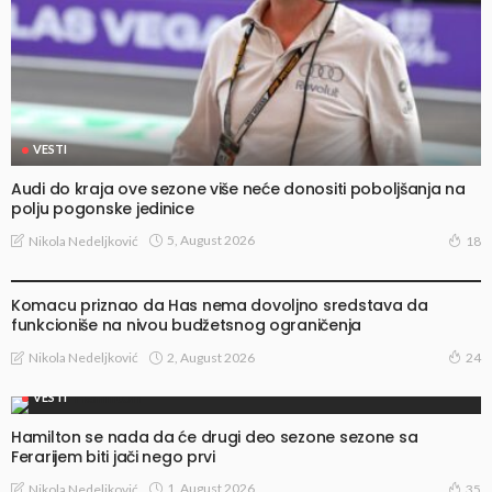
VESTI
Audi do kraja ove sezone više neće donositi poboljšanja na
polju pogonske jedinice
5, August 2026
Nikola Nedeljković
18
VESTI
Komacu priznao da Has nema dovoljno sredstava da
funkcioniše na nivou budžetsnog ograničenja
2, August 2026
Nikola Nedeljković
24
VESTI
Hamilton se nada da će drugi deo sezone sezone sa
Ferarijem biti jači nego prvi
1, August 2026
Nikola Nedeljković
35