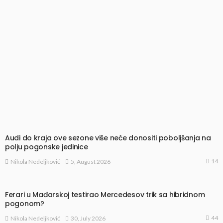
Audi do kraja ove sezone više neće donositi poboljšanja na
polju pogonske jedinice
14
5, August 2026
Nikola Nedeljković
Ferari u Mađarskoj testirao Mercedesov trik sa hibridnom
pogonom?
44
30, July 2026
Nikola Nedeljković