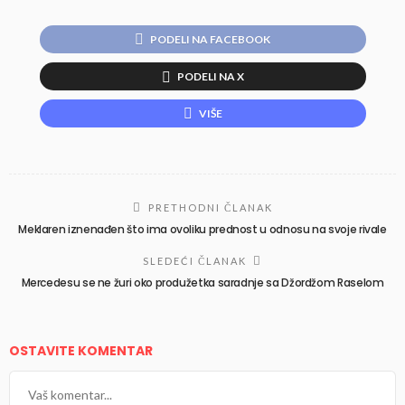
PODELI NA FACEBOOK
PODELI NA X
VIŠE
PRETHODNI ČLANAK
Meklaren iznenađen što ima ovoliku prednost u odnosu na svoje rivale
SLEDEĆI ČLANAK
Mercedesu se ne žuri oko produžetka saradnje sa Džordžom Raselom
OSTAVITE KOMENTAR