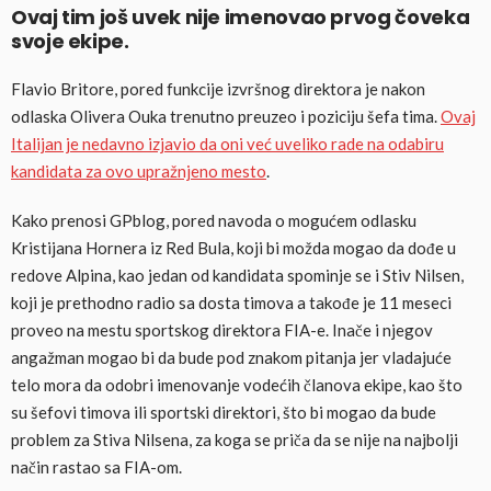
Ovaj tim još uvek nije imenovao prvog čoveka
svoje ekipe.
Flavio Britore, pored funkcije izvršnog direktora je nakon
odlaska Olivera Ouka trenutno preuzeo i poziciju šefa tima.
Ovaj
Italijan je nedavno izjavio da oni već uveliko rade na odabiru
kandidata za ovo upražnjeno mesto
.
Kako prenosi GPblog, pored navoda o mogućem odlasku
Kristijana Hornera iz Red Bula, koji bi možda mogao da dođe u
redove Alpina, kao jedan od kandidata spominje se i Stiv Nilsen,
koji je prethodno radio sa dosta timova a takođe je 11 meseci
proveo na mestu sportskog direktora FIA-e. Inače i njegov
angažman mogao bi da bude pod znakom pitanja jer vladajuće
telo mora da odobri imenovanje vodećih članova ekipe, kao što
su šefovi timova ili sportski direktori, što bi mogao da bude
problem za Stiva Nilsena, za koga se priča da se nije na najbolji
način rastao sa FIA-om.