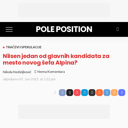
POLE POSITION
TRAČEVI I SPEKULACIJE
Nilsen jedan od glavnih kandidata za
mesto novog šefa Alpina?
Nema Komentara
Nikola Nedeljković
objavljeno
07. Jun 2025. at 1:22 pm