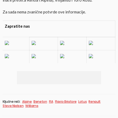
Za sada nema zvanične potvrde ove informacije.
Zapratite nas
Ključne reči:
Alpine
Beneton
FIA
Flavio Briatore
Lotus
Renault
Steve Nielsen
Williams