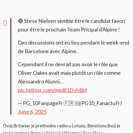
🔵 Steve Nielsen semble être le candidat favori
pour être le prochain Team Pricipal d’Alpine !
Des discussions ont eu lieu pendant le week-end
de Barcelone avec Alpine.
Cependant il ne devrait pas avoir le rôle que
Oliver Oakes avait mais plutôt un rôle comme
Alessandro Alunni…
pic.twitter.com/mmB1Dvh8bf
— PG_10FanpageFr 🇫🇷 (@PG10_FanactuFr)
June 6, 2025
Ovaj Britanac je prethodno radio u Lotusu, Benetonu (koji je
inače preteča Renoa i Alpina), Vilijamsu i Toro Rosu.