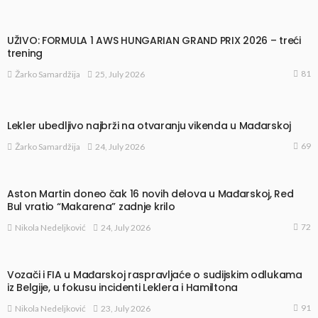
UŽIVO: FORMULA 1 AWS HUNGARIAN GRAND PRIX 2026 – treći
trening
81
25, July 2026
Žarko Samardžija
Lekler ubedljivo najbrži na otvaranju vikenda u Mađarskoj
69
24, July 2026
Žarko Samardžija
Aston Martin doneo čak 16 novih delova u Mađarskoj, Red
Bul vratio “Makarena” zadnje krilo
72
24, July 2026
Nikola Nedeljković
Vozači i FIA u Mađarskoj raspravljaće o sudijskim odlukama
iz Belgije, u fokusu incidenti Leklera i Hamiltona
91
23, July 2026
Nikola Nedeljković