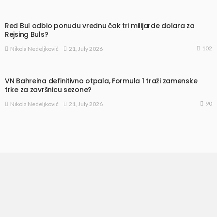
Red Bul odbio ponudu vrednu čak tri milijarde dolara za
Rejsing Buls?
102
21, July 2026
Nikola Nedeljković
VN Bahreina definitivno otpala, Formula 1 traži zamenske
trke za završnicu sezone?
90
21, July 2026
Nikola Nedeljković