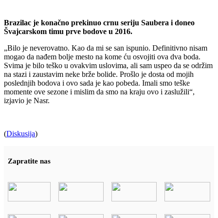
Brazilac je konačno prekinuo crnu seriju Saubera i doneo
Švajcarskom timu prve bodove u 2016.
„Bilo je neverovatno. Kao da mi se san ispunio. Definitivno nisam
mogao da nađem bolje mesto na kome ću osvojiti ova dva boda.
Svima je bilo teško u ovakvim uslovima, ali sam uspeo da se održim
na stazi i zaustavim neke brže bolide. Prošlo je dosta od mojih
poslednjih bodova i ovo sada je kao pobeda. Imali smo teške
momente ove sezone i mislim da smo na kraju ovo i zaslužili“,
izjavio je Nasr.
(
Diskusija
)
Zapratite nas