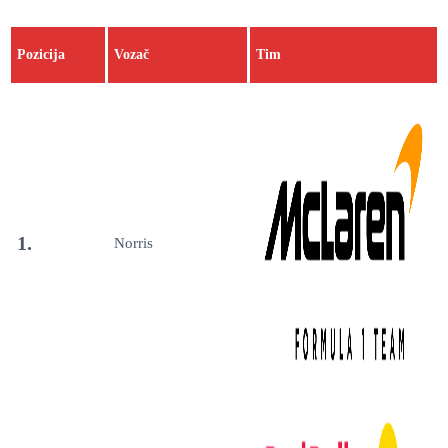
Pozicija
Vozač
Tim
1.
Norris