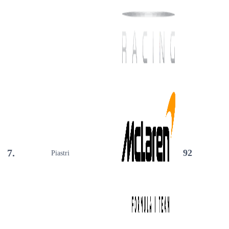
7.
92
Piastri