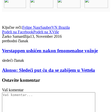
Ključne reči:
Felipe Nasr
Sauber
VN Brazila
Podeli na Facebook
Podeli na X
Više
Žarko Samardžija
13, November 2016
prethodni članak
Verstappen ushićen nakon fenomenalne vožnje
sledeći članak
Alonso: Sledeći put ću da se zabijem u Vettela
Ostavite komentar
Vaš komentar