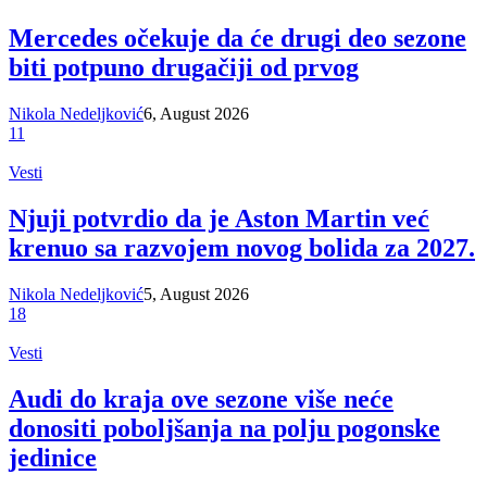
Mercedes očekuje da će drugi deo sezone
biti potpuno drugačiji od prvog
Nikola Nedeljković
6, August 2026
11
Vesti
Njuji potvrdio da je Aston Martin već
krenuo sa razvojem novog bolida za 2027.
Nikola Nedeljković
5, August 2026
18
Vesti
Audi do kraja ove sezone više neće
donositi poboljšanja na polju pogonske
jedinice