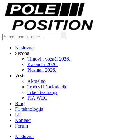
Naslovna
Sezona
Timovi i vozači 2026.
Kalendar 2026.
Plasman 2026.
Vesti
Aktuelno
Tračevi i špekulacije
Trke i testiranja
FIA WEC
Blog
F1 tehnologija
LP
Kontakt
Forum
Naslovna