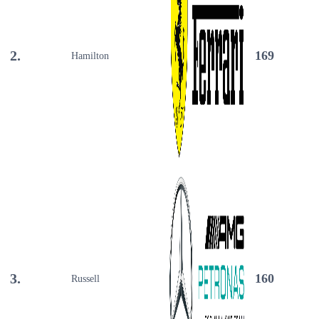
2.
169
Hamilton
3.
160
Russell