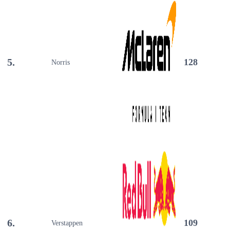
5.
128
Norris
6.
109
Verstappen