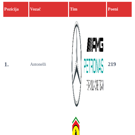
Pozicija
Vozač
Tim
Poeni
1.
219
Antonelli