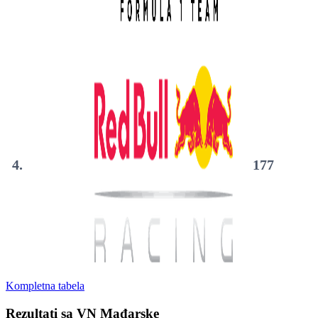
4.
177
Kompletna tabela
Rezultati sa VN Mađarske