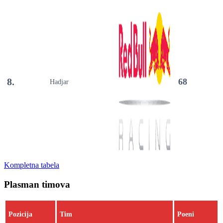
8.
68
Hadjar
Kompletna tabela
Plasman timova
Pozicija
Tim
Poeni