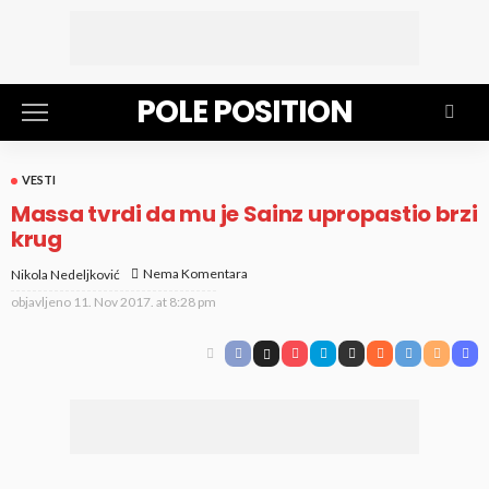
POLE POSITION
VESTI
Massa tvrdi da mu je Sainz upropastio brzi
krug
Nema Komentara
Nikola Nedeljković
objavljeno
11. Nov 2017. at 8:28 pm