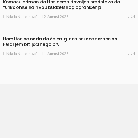
Komacu priznao da Has nema dovoljno sredstava da
funkcioniše na nivou budžetsnog ograničenja
24
2, August 2026
Nikola Nedeljković
Hamilton se nada da će drugi deo sezone sezone sa
Ferarijem biti jači nego prvi
34
1, August 2026
Nikola Nedeljković