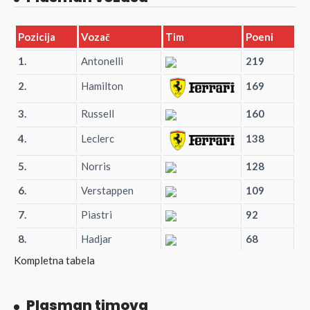
Pozicija
Vozač
Tim
Poeni
1.
Antonelli
219
2.
Hamilton
169
3.
Russell
160
4.
Leclerc
138
5.
Norris
128
6.
Verstappen
109
7.
Piastri
92
8.
Hadjar
68
Kompletna tabela
Plasman timova