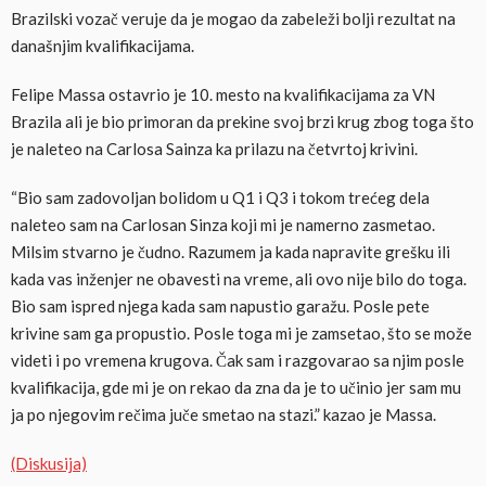
Brazilski vozač veruje da je mogao da zabeleži bolji rezultat na
današnjim kvalifikacijama.
Felipe Massa ostavrio je 10. mesto na kvalifikacijama za VN
Brazila ali je bio primoran da prekine svoj brzi krug zbog toga što
je naleteo na Carlosa Sainza ka prilazu na četvrtoj krivini.
“Bio sam zadovoljan bolidom u Q1 i Q3 i tokom trećeg dela
naleteo sam na Carlosan Sinza koji mi je namerno zasmetao.
Milsim stvarno je čudno. Razumem ja kada napravite grešku ili
kada vas inženjer ne obavesti na vreme, ali ovo nije bilo do toga.
Bio sam ispred njega kada sam napustio garažu. Posle pete
krivine sam ga propustio. Posle toga mi je zamsetao, što se može
videti i po vremena krugova. Čak sam i razgovarao sa njim posle
kvalifikacija, gde mi je on rekao da zna da je to učinio jer sam mu
ja po njegovim rečima juče smetao na stazi.” kazao je Massa.
(Diskusija)