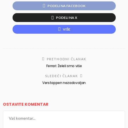
PODELI NA FACEBOOK
PODELI NA X
VIŠE
PRETHODNI ČLANAK
Ferrari: Želeli smo više
SLEDEĆI ČLANAK
Verstappen nezadovoljan
OSTAVITE KOMENTAR