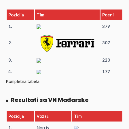
Pozicija
Tim
Poeni
1.
379
2.
307
3.
220
4.
177
Kompletna tabela
Rezultati sa VN Mađarske
Pozicija
Vozač
Tim
1.
Norris