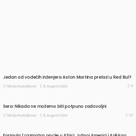
Jedan od vodećih inženjera Aston Martina prelazi u Red Bul?
9
8, August 2026
Nikola Nedeljković
Sera: Nikada ne možemo biti potpuno zadovoljni
13
8, August 2026
Nikola Nedeljković
Formula 1 razmatra opcije u Africi, Južnoj Americi i Aziji kao