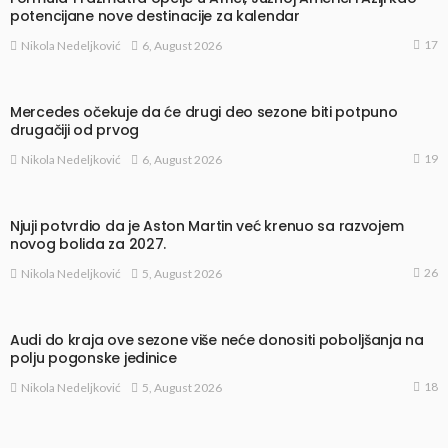
potencijane nove destinacije za kalendar
17
6, August 2026
Nikola Nedeljković
Mercedes očekuje da će drugi deo sezone biti potpuno
drugačiji od prvog
19
6, August 2026
Nikola Nedeljković
Njuji potvrdio da je Aston Martin već krenuo sa razvojem
novog bolida za 2027.
26
5, August 2026
Nikola Nedeljković
Audi do kraja ove sezone više neće donositi poboljšanja na
polju pogonske jedinice
18
5, August 2026
Nikola Nedeljković