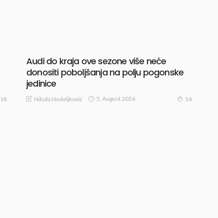
Audi do kraja ove sezone više neće
donositi poboljšanja na polju pogonske
jedinice
5, August 2026
Nikola Nedeljković
18
14