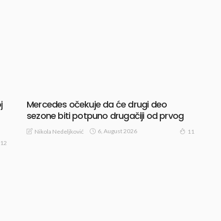
j
Mercedes očekuje da će drugi deo
sezone biti potpuno drugačiji od prvog
6, August 2026
Nikola Nedeljković
11
12