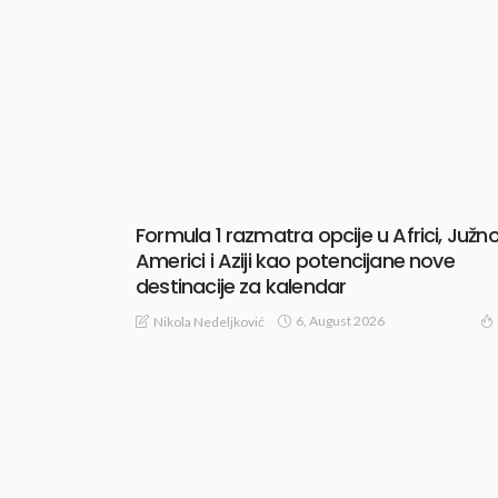
Formula 1 razmatra opcije u Africi, Južno
Americi i Aziji kao potencijane nove
destinacije za kalendar
6, August 2026
Nikola Nedeljković