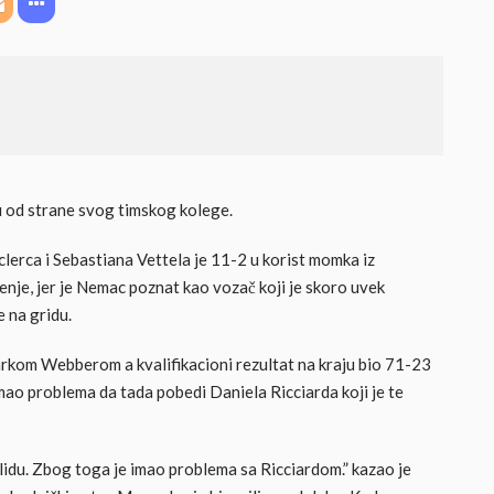
 od strane svog timskog kolege.
clerca i Sebastiana Vettela je 11-2 u korist momka iz
nje, jer je Nemac poznat kao vozač koji je skoro uvek
 na gridu.
arkom Webberom a kvalifikacioni rezultat na kraju bio 71-23
mao problema da tada pobedi Daniela Ricciarda koji je te
idu. Zbog toga je imao problema sa Ricciardom.” kazao je