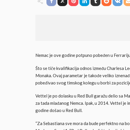
Nemac je ove godine potpuno pobeđen u Ferrariju
Što se tiče kvalifikacija odnos između Charlesa Le
Monaka. Ovaj parametar je takođe veliko iznenađe
pobeđivao svog timskog kolegu u borbi za pozicije
Vettel je po dolasku u Red Bull garažu delio sa M
za tada mlađanog Nemca. Ipak, u 2014. Vettel je i
godine došao u Red Bull.
“Za Sebastiana sve mora da bude perfektno na bol