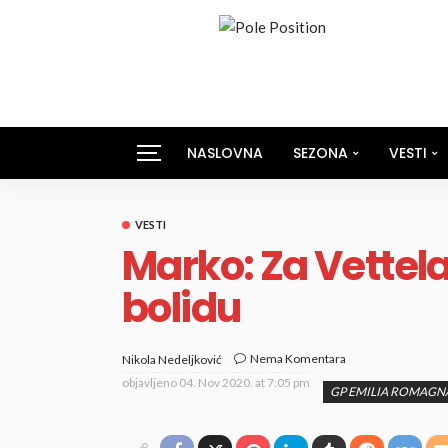
NASLOVNA
SEZONA
VESTI
VESTI
Marko: Za Vettel
bolidu
Nema Komentara
Nikola Nedeljković
objavljeno
04. Nov 2020. at 7:05 pm
GP EMILIA ROMAGNA F1