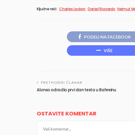
Ključne reči:
Charles Leclerc
Daniel Ricciardo
Helmut M
PODELI NA FACEBOOK
VIŠE
PRETHODNI ČLANAK
Alonso odradio prvi dan testa u Bahreinu
OSTAVITE KOMENTAR