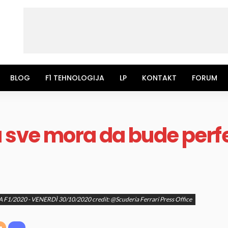
BLOG
F1 TEHNOLOGIJA
LP
KONTAKT
FORUM
a sve mora da bude per
/2020 - VENERDÌ 30/10/2020 credit: @Scuderia Ferrari Press Office