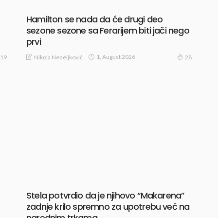
Hamilton se nada da će drugi deo
sezone sezone sa Ferarijem biti jači nego
prvi
1, August 2026
Nikola Nedeljković
19
28
Stela potvrdio da je njihovo “Makarena”
zadnje krilo spremno za upotrebu već na
narednim trkama