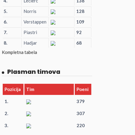
4.
Leclerc
138
5.
Norris
128
6.
Verstappen
109
7.
Piastri
92
8.
Hadjar
68
Kompletna tabela
Plasman timova
Pozicija
Tim
Poeni
1.
379
2.
307
3.
220