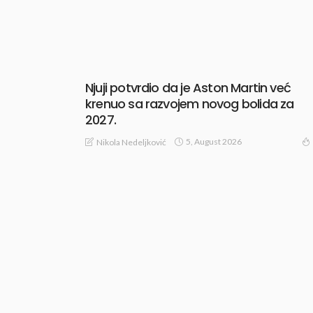
Njuji potvrdio da je Aston Martin već
krenuo sa razvojem novog bolida za
2027.
5, August 2026
Nikola Nedeljković