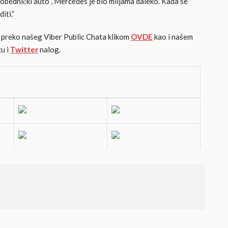
pobednički auto , Mercedes je bio miljama daleko. Kada se
iti.”
 i preko našeg Viber Public Chata klikom
OVDE
kao i našem
u i
Twitter
nalog.