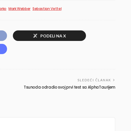
arko
Mark Webber
Sebastian Vettel
PODELI NA X
SLEDEĆI ČLANAK
Tsunoda odradio svoj prvi test sa AlphaTaurijem