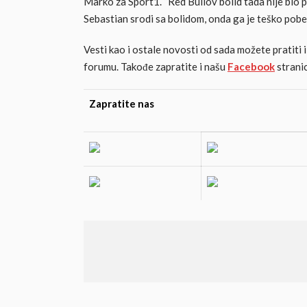
Marko za Sport1. “Red Bullov bolid tada nije bio 
Sebastian srodi sa bolidom, onda ga je teško pobed
Vesti kao i ostale novosti od sada možete pratiti
forumu. Takođe zapratite i našu
Facebook
stranic
Zapratite nas