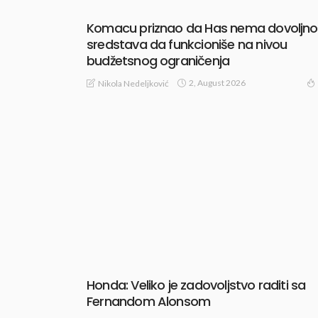
Komacu priznao da Has nema dovoljno
sredstava da funkcioniše na nivou
budžetsnog ograničenja
2, August 2026
Nikola Nedeljković
Honda: Veliko je zadovoljstvo raditi sa
Fernandom Alonsom