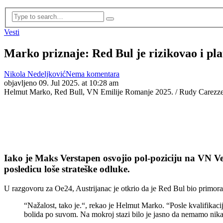
Vesti
Marko priznaje: Red Bul je rizikovao i pla
Nikola Nedeljković
Nema komentara
objavljeno
09. Jul 2025. at 10:28 am
Helmut Marko, Red Bull, VN Emilije Romanje 2025. / Rudy Carezzev
Iako je Maks Verstapen osvojio pol-poziciju na VN Vel
posledicu loše strateške odluke.
U razgovoru za Oe24, Austrijanac je otkrio da je Red Bul bio primora
“Nažalost, tako je.“, rekao je Helmut Marko. “Posle kvalifikacij
bolida po suvom. Na mokroj stazi bilo je jasno da nemamo nik