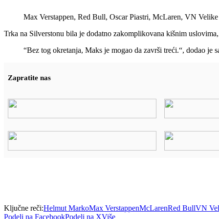
Max Verstappen, Red Bull, Oscar Piastri, McLaren, VN Velike 
Trka na Silverstonu bila je dodatno zakomplikovana kišnim uslovima, u
“Bez tog okretanja, Maks je mogao da završi treći.“, dodao je s
Zapratite nas
Ključne reči:
Helmut Marko
Max Verstappen
McLaren
Red Bull
VN Veli
Podeli na Facebook
Podeli na X
Više