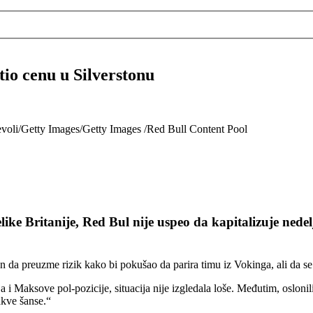
tio cenu u Silverstonu
oli/Getty Images/Getty Images /Red Bull Content Pool
ike Britanije, Red Bul nije uspeo da kapitalizuje nede
n da preuzme rizik kako bi pokušao da parira timu iz Vokinga, ali da se
a i Maksove pol-pozicije, situacija nije izgledala loše. Međutim, oslon
akve šanse.“