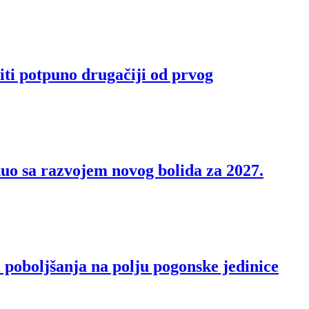
iti potpuno drugačiji od prvog
nuo sa razvojem novog bolida za 2027.
i poboljšanja na polju pogonske jedinice