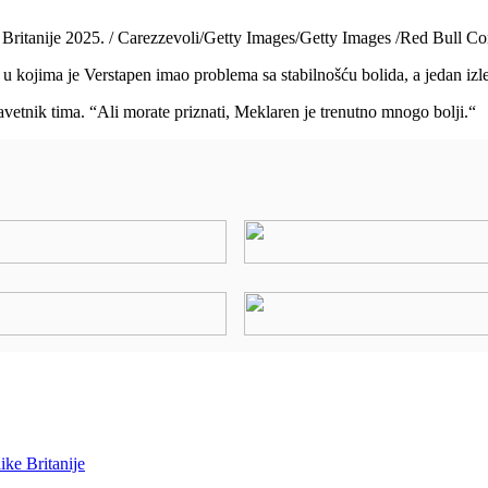
Britanije 2025. / Carezzevoli/Getty Images/Getty Images /Red Bull Co
 kojima je Verstapen imao problema sa stabilnošću bolida, a jedan izle
avetnik tima. “Ali morate priznati, Meklaren je trenutno mnogo bolji.“
ke Britanije