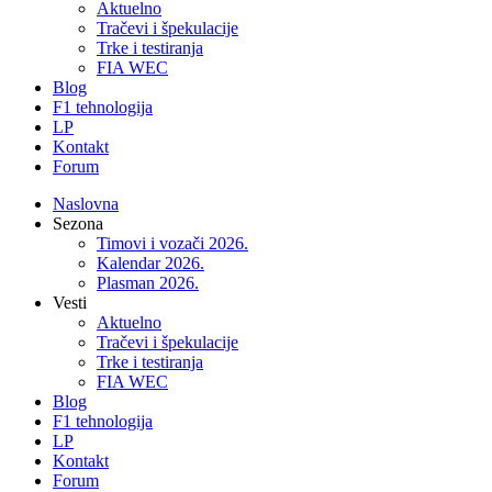
Aktuelno
Tračevi i špekulacije
Trke i testiranja
FIA WEC
Blog
F1 tehnologija
LP
Kontakt
Forum
Naslovna
Sezona
Timovi i vozači 2026.
Kalendar 2026.
Plasman 2026.
Vesti
Aktuelno
Tračevi i špekulacije
Trke i testiranja
FIA WEC
Blog
F1 tehnologija
LP
Kontakt
Forum