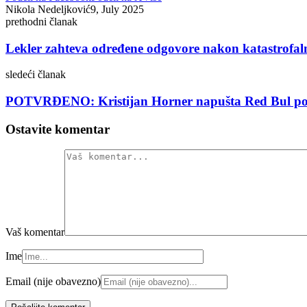
Nikola Nedeljković
9, July 2025
prethodni članak
Lekler zahteva određene odgovore nakon katastrofal
sledeći članak
POTVRĐENO: Kristijan Horner napušta Red Bul posl
Ostavite komentar
Vaš komentar
Ime
Email (nije obavezno)