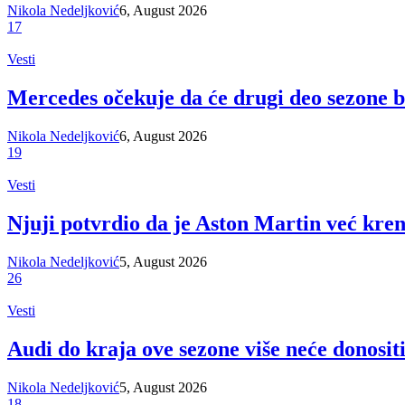
Nikola Nedeljković
6, August 2026
17
Vesti
Mercedes očekuje da će drugi deo sezone b
Nikola Nedeljković
6, August 2026
19
Vesti
Njuji potvrdio da je Aston Martin već kre
Nikola Nedeljković
5, August 2026
26
Vesti
Audi do kraja ove sezone više neće donosit
Nikola Nedeljković
5, August 2026
18