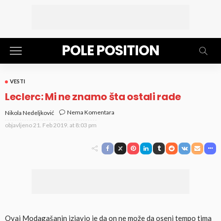
POLE POSITION
VESTI
Leclerc: Mi ne znamo šta ostali rade
Nema Komentara
Nikola Nedeljković
objavljeno
21. Feb 2019. at 8:03 pm
Ovaj Modagašanin izjavio je da on ne može da oseni tempo tima