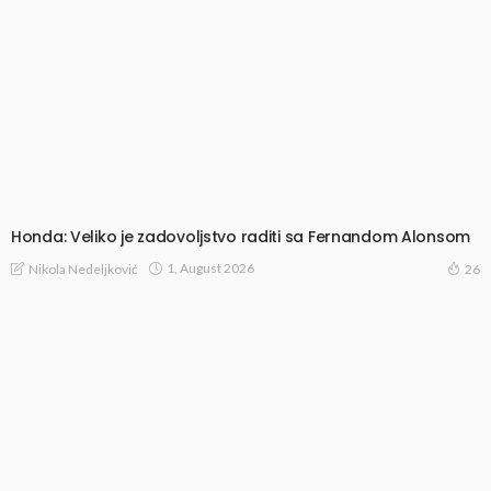
Honda: Veliko je zadovoljstvo raditi sa Fernandom Alonsom
1, August 2026
Nikola Nedeljković
26