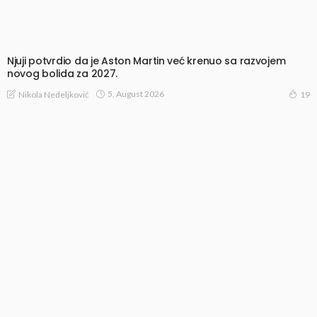
Njuji potvrdio da je Aston Martin već krenuo sa razvojem
novog bolida za 2027.
5, August 2026
Nikola Nedeljković
19