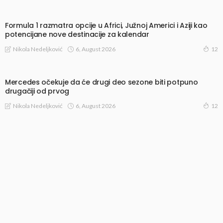
Formula 1 razmatra opcije u Africi, Južnoj Americi i Aziji kao
potencijane nove destinacije za kalendar
6, August 2026
Nikola Nedeljković
12
Mercedes očekuje da će drugi deo sezone biti potpuno
drugačiji od prvog
6, August 2026
Nikola Nedeljković
12