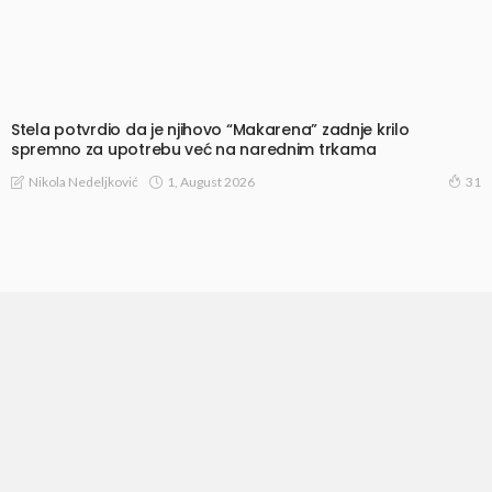
Stela potvrdio da je njihovo “Makarena” zadnje krilo
spremno za upotrebu već na narednim trkama
1, August 2026
Nikola Nedeljković
31