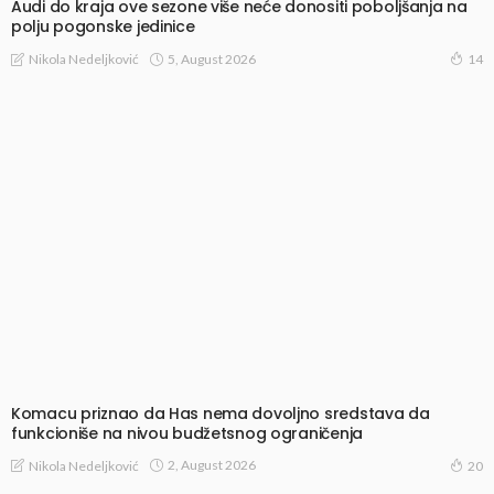
Audi do kraja ove sezone više neće donositi poboljšanja na
polju pogonske jedinice
5, August 2026
Nikola Nedeljković
14
Komacu priznao da Has nema dovoljno sredstava da
funkcioniše na nivou budžetsnog ograničenja
2, August 2026
Nikola Nedeljković
20