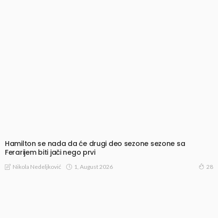
Hamilton se nada da će drugi deo sezone sezone sa
Ferarijem biti jači nego prvi
1, August 2026
Nikola Nedeljković
28