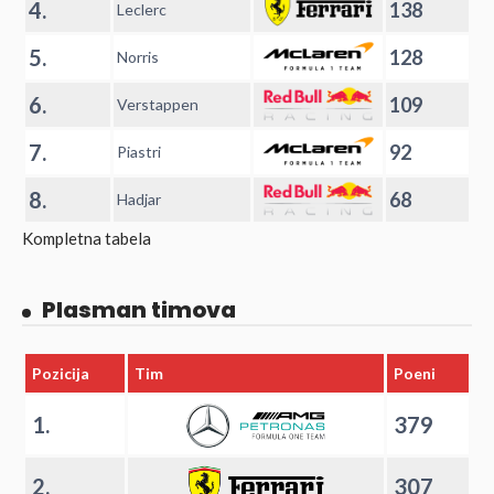
4.
138
Leclerc
5.
128
Norris
6.
109
Verstappen
7.
92
Piastri
8.
68
Hadjar
Kompletna tabela
Plasman timova
Pozicija
Tim
Poeni
1.
379
2.
307