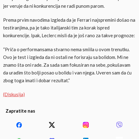
jer veruje da ni konkurencija ne radi punom parom.
Prema prvim navodima izgleda da je Ferrari najspremini došao na
testiranjima, pa je tako italijanski tim za korak ispred
konkurencije. Ipak, Leclerc misli da je još rano za takve prognoze:
“Priča o performansama stvarno nema smiila u ovom trenutku.
Ovo je test i izgleda da ni ostali ne forisraju sa bolidom. Mi ne
znamo šta oni rade. Za sada sam fokusiran na sebe, pokušavam
da uradim što bolji posao u bolidu i van njega. Uveren sam da ću
zbog toga imati i dobar rezultat.”
(Diskusija)
Zapratite nas