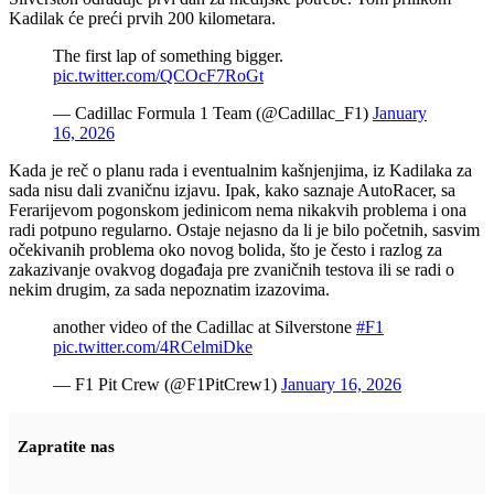
Kadilak će preći prvih 200 kilometara.
The first lap of something bigger.
pic.twitter.com/QCOcF7RoGt
— Cadillac Formula 1 Team (@Cadillac_F1)
January
16, 2026
Kada je reč o planu rada i eventualnim kašnjenjima, iz Kadilaka za
sada nisu dali zvaničnu izjavu. Ipak, kako saznaje AutoRacer, sa
Ferarijevom pogonskom jedinicom nema nikakvih problema i ona
radi potpuno regularno. Ostaje nejasno da li je bilo početnih, sasvim
očekivanih problema oko novog bolida, što je često i razlog za
zakazivanje ovakvog događaja pre zvaničnih testova ili se radi o
nekim drugim, za sada nepoznatim izazovima.
another video of the Cadillac at Silverstone
#F1
pic.twitter.com/4RCelmiDke
— F1 Pit Crew (@F1PitCrew1)
January 16, 2026
Zapratite nas