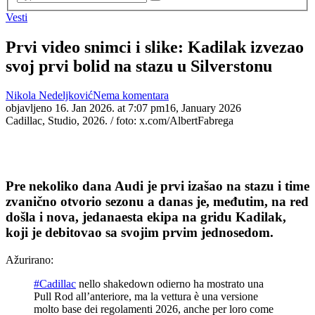
Vesti
Prvi video snimci i slike: Kadilak izvezao
svoj prvi bolid na stazu u Silverstonu
Nikola Nedeljković
Nema komentara
objavljeno
16. Jan 2026. at 7:07 pm
16, January 2026
Cadillac, Studio, 2026. / foto: x.com/AlbertFabrega
Pre nekoliko dana Audi je prvi izašao na stazu i time
zvanično otvorio sezonu a danas je, međutim, na red
došla i nova, jedanaesta ekipa na gridu Kadilak,
koji je debitovao sa svojim prvim jednosedom.
Ažurirano:
#Cadillac
nello shakedown odierno ha mostrato una
Pull Rod all’anteriore, ma la vettura è una versione
molto base dei regolamenti 2026, anche per loro come