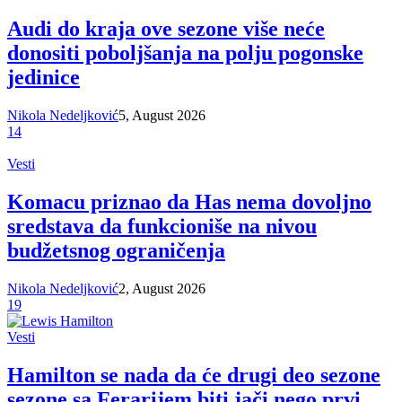
Audi do kraja ove sezone više neće
donositi poboljšanja na polju pogonske
jedinice
Nikola Nedeljković
5, August 2026
14
Vesti
Komacu priznao da Has nema dovoljno
sredstava da funkcioniše na nivou
budžetsnog ograničenja
Nikola Nedeljković
2, August 2026
19
Vesti
Hamilton se nada da će drugi deo sezone
sezone sa Ferarijem biti jači nego prvi