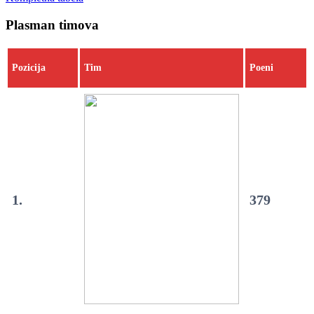
Plasman timova
Pozicija
Tim
Poeni
1.
379