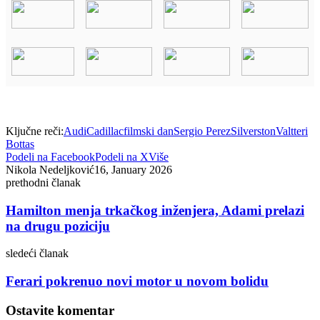
Ključne reči:
Audi
Cadillac
filmski dan
Sergio Perez
Silverston
Valtteri
Bottas
Podeli na Facebook
Podeli na X
Više
Nikola Nedeljković
16, January 2026
prethodni članak
Hamilton menja trkačkog inženjera, Adami prelazi
na drugu poziciju
sledeći članak
Ferari pokrenuo novi motor u novom bolidu
Ostavite komentar