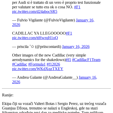
per Audi si è trattato di un vero è proprio test funzionale
per valutare se tutto era ok o cosa NO.
#F1
pic.twitter.com/d24abocSR5
— Fulvio Vigilante (@FulvioVigilante)
January 16,
2026
CADILLAC YA LLEGOOOOO
#F1
pic.twitter.com/ttHwrqH1oQ
— priscila ˚✩ (@priiscontardi)
January 16, 2026
Other images of the new Cadillac (very simple
aerodynamics for the shakedown)
#f1
#CadillacF1Team
#Cadillac
#Formula1
#f12026
pic.twitter.com/WKdXqzTXEY
— Andrea Galante (@AndreaGalante__)
January 16,
2026
Ranije:
Ekipa čiji su vozači Valteri Botas i Sergio Perez, uz trećeg vozača
Guanjua Džoua, trenutno se nalazi u Engleskoj, gde na stazi
Silverston odrađuje prvi dan za medijske potrebe. Tom prilikom