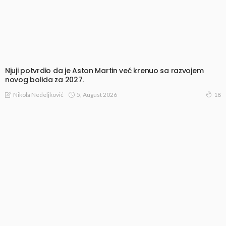
Njuji potvrdio da je Aston Martin već krenuo sa razvojem
novog bolida za 2027.
5, August 2026
Nikola Nedeljković
18