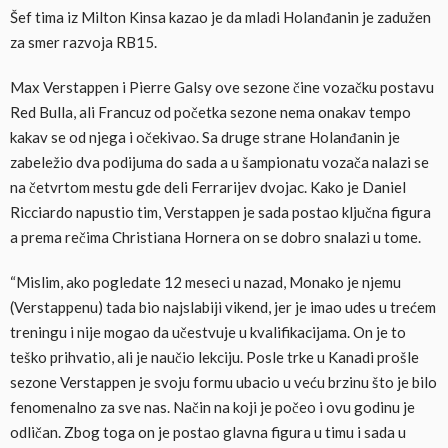
Šef tima iz Milton Kinsa kazao je da mladi Holanđanin je zadužen
za smer razvoja RB15.
Max Verstappen i Pierre Galsy ove sezone čine vozačku postavu
Red Bulla, ali Francuz od početka sezone nema onakav tempo
kakav se od njega i očekivao. Sa druge strane Holanđanin je
zabeležio dva podijuma do sada a u šampionatu vozača nalazi se
na četvrtom mestu gde deli Ferrarijev dvojac. Kako je Daniel
Ricciardo napustio tim, Verstappen je sada postao ključna figura
a prema rečima Christiana Hornera on se dobro snalazi u tome.
“Mislim, ako pogledate 12 meseci u nazad, Monako je njemu
(Verstappenu) tada bio najslabiji vikend, jer je imao udes u trećem
treningu i nije mogao da učestvuje u kvalifikacijama. On je to
teško prihvatio, ali je naučio lekciju. Posle trke u Kanadi prošle
sezone Verstappen je svoju formu ubacio u veću brzinu što je bilo
fenomenalno za sve nas. Način na koji je počeo i ovu godinu je
odličan. Zbog toga on je postao glavna figura u timu i sada u