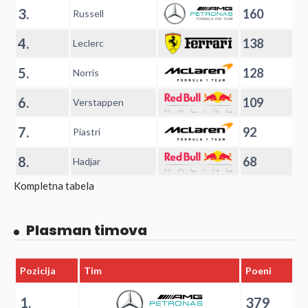
3.
160
Russell
4.
138
Leclerc
5.
128
Norris
6.
109
Verstappen
7.
92
Piastri
8.
68
Hadjar
Kompletna tabela
Plasman timova
Pozicija
Tim
Poeni
1.
379