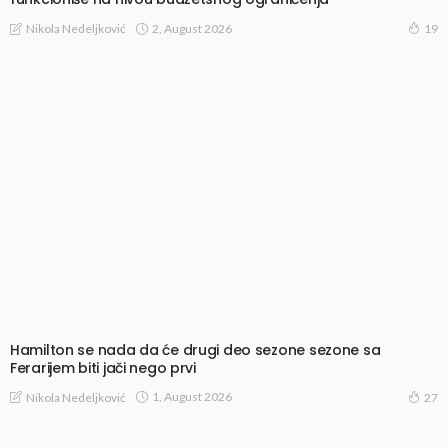
2, August 2026
Nikola Nedeljković
19
Hamilton se nada da će drugi deo sezone sezone sa
Ferarijem biti jači nego prvi
1, August 2026
Nikola Nedeljković
27