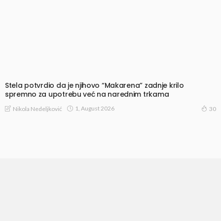
Stela potvrdio da je njihovo “Makarena” zadnje krilo
spremno za upotrebu već na narednim trkama
1, August 2026
Nikola Nedeljković
30