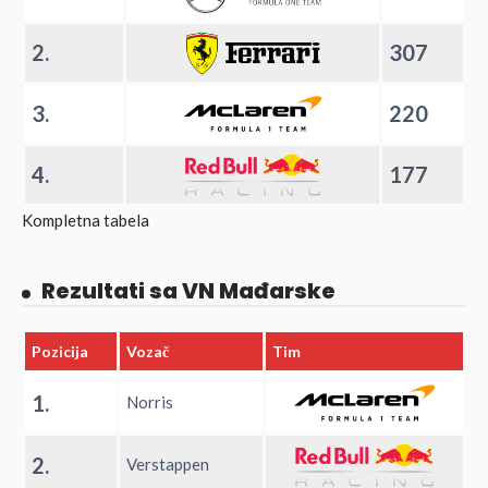
2.
307
3.
220
4.
177
Kompletna tabela
Rezultati sa VN Mađarske
Pozicija
Vozač
Tim
1.
Norris
2.
Verstappen