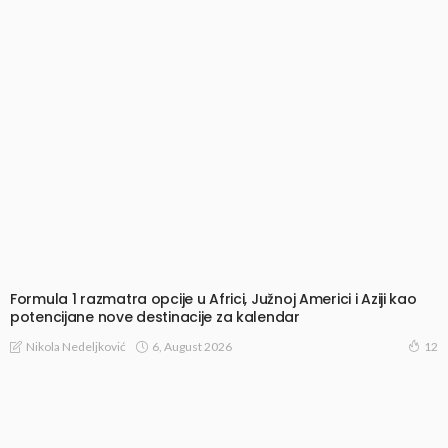
Formula 1 razmatra opcije u Africi, Južnoj Americi i Aziji kao
potencijane nove destinacije za kalendar
6, August 2026
Nikola Nedeljković
12