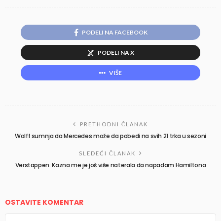
PODELI NA FACEBOOK
PODELI NA X
VIŠE
PRETHODNI ČLANAK
Wolff sumnja da Mercedes može da pobedi na svih 21 trka u sezoni
SLEDEĆI ČLANAK
Verstappen: Kazna me je još više naterala da napadam Hamiltona
OSTAVITE KOMENTAR