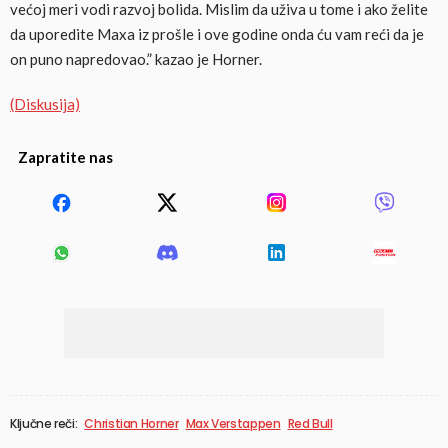
većoj meri vodi razvoj bolida. Mislim da uživa u tome i ako želite
da uporedite Maxa iz prošle i ove godine onda ću vam reći da je
on puno napredovao.” kazao je Horner.
(Diskusija)
Zapratite nas
Ključne reči:
Christian Horner
Max Verstappen
Red Bull