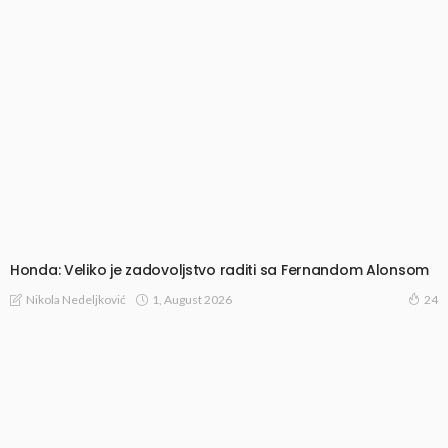
Honda: Veliko je zadovoljstvo raditi sa Fernandom Alonsom
1, August 2026
Nikola Nedeljković
24