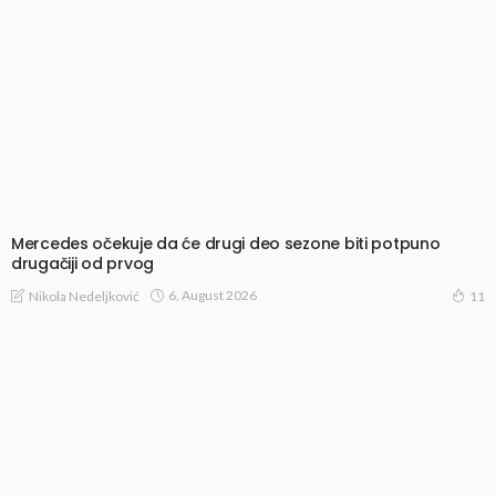
Mercedes očekuje da će drugi deo sezone biti potpuno
drugačiji od prvog
6, August 2026
Nikola Nedeljković
11