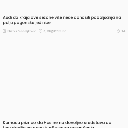
Audi do kraja ove sezone više neće donositi poboljšanja na
polju pogonske jedinice
5, August 2026
Nikola Nedeljković
14
Komacu priznao da Has nema dovoljno sredstava da
funkcioniše na nivou budžetsnog ograničenja