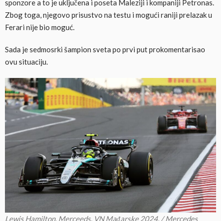
sponzore a to je uključena i poseta Maleziji i kompaniji Petronas.
Zbog toga, njegovo prisustvo na testu i mogući raniji prelazak u
Ferari nije bio moguć.
Sada je sedmosrki šampion sveta po prvi put prokomentarisao
ovu situaciju.
Lewis Hamilton, Merceeds, VN Mađarske 2024. / Mercedes