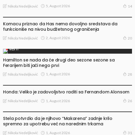
5, August 2026
Nikola Nedeljković
14
VESTI
Komacu priznao da Has nema dovoljno sredstava da
funkcioniše na nivou budžetsnog ograničenja
2, August 2026
Nikola Nedeljković
20
VESTI
Hamilton se nada da će drugi deo sezone sezone sa
Ferarijem biti jači nego prvi
1, August 2026
Nikola Nedeljković
28
VESTI
Honda: Veliko je zadovoljstvo raditi sa Fernandom Alonsom
1, August 2026
Nikola Nedeljković
26
VESTI
Stela potvrdio da je njihovo “Makarena” zadnje krilo
spremno za upotrebu već na narednim trkama
1, August 2026
Nikola Nedeljković
31