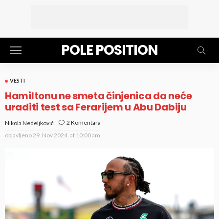
POLE POSITION
VESTI
Hamiltonu ne smeta činjenica da neće
uraditi test sa Ferarijem u Abu Dabiju
2 Komentara
Nikola Nedeljković
objavljeno
29. Nov 2024. at 10:00 am