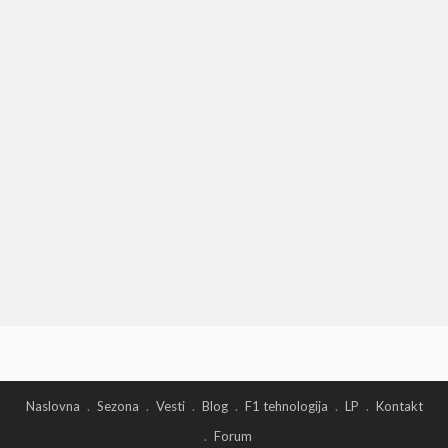
Naslovna
Sezona
Vesti
Blog
F1 tehnologija
LP
Kontakt
Forum