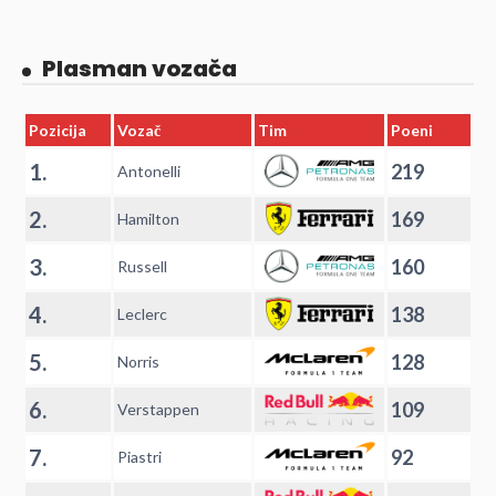
Plasman vozača
Pozicija
Vozač
Tim
Poeni
1.
219
Antonelli
2.
169
Hamilton
3.
160
Russell
4.
138
Leclerc
5.
128
Norris
6.
109
Verstappen
7.
92
Piastri