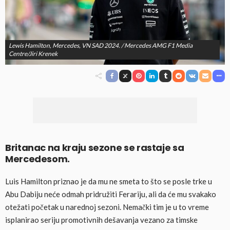
Lewis Hamilton, Mercedes, VN SAD 2024. / Mercedes AMG F1 Media
Centre/Jiri Krenek
Britanac na kraju sezone se rastaje sa
Mercedesom.
Luis Hamilton priznao je da mu ne smeta to što se posle trke u
Abu Dabiju neće odmah pridružiti Ferariju, ali da će mu svakako
otežati početak u narednoj sezoni. Nemački tim je u to vreme
isplanirao seriju promotivnih dešavanja vezano za timske