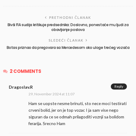
PRETHODNI ČLANAK
Bivši FIA sudija kritikuje predsednika: Doslovno, ponestaće mu ljudi za
obavljanje poslova
SLEDEĆI ČLANAK
Botas priznao da pregovara sa Mercedesom oko uloge trećeg vozača
2 COMMENTS
Reply
Dragoslav.R
29, November 2024 at 11:07
Ham se uopste nesme brinuti, sto nece moci testirati
crveni bolid, jer on je top vozac I ja sam vise nego
siguran da ce se odmah prilagoditi voznji sa bolidom
ferarija. Srecno Ham