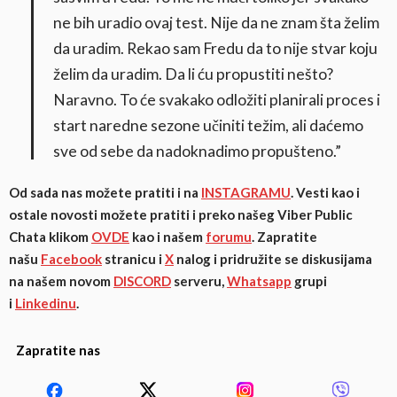
ne bih uradio ovaj test. Nije da ne znam šta želim
da uradim. Rekao sam Fredu da to nije stvar koju
želim da uradim. Da li ću propustiti nešto?
Naravno. To će svakako odložiti planirali proces i
start naredne sezone učiniti težim, ali daćemo
sve od sebe da nadoknadimo propušteno.”
Od sada nas možete pratiti i na
INSTAGRAMU
. Vesti kao i
ostale novosti možete pratiti i preko našeg Viber Public
Chata klikom
OVDE
kao i našem
forumu
. Zapratite
našu
Facebook
stranicu i
X
nalog i pridružite se diskusijama
na našem novom
DISCORD
serveru,
Whatsapp
grupi
i
Linkedinu
.
Zapratite nas