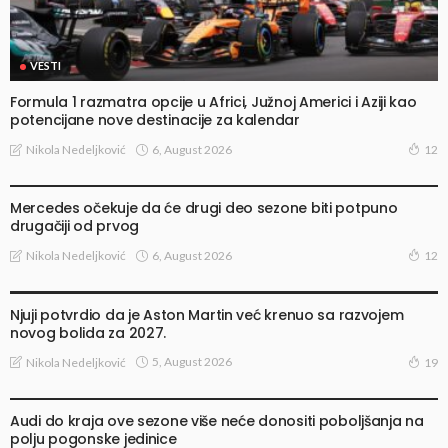
VESTI
Formula 1 razmatra opcije u Africi, Južnoj Americi i Aziji kao
potencijane nove destinacije za kalendar
6, August 2026
Nikola Nedeljković
12
VESTI
Mercedes očekuje da će drugi deo sezone biti potpuno
drugačiji od prvog
6, August 2026
Nikola Nedeljković
12
VESTI
Njuji potvrdio da je Aston Martin već krenuo sa razvojem
novog bolida za 2027.
5, August 2026
Nikola Nedeljković
19
VESTI
Audi do kraja ove sezone više neće donositi poboljšanja na
polju pogonske jedinice