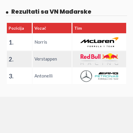
Rezultati sa VN Mađarske
Pozicija
Vozač
Tim
1.
Norris
2.
Verstappen
3.
Antonelli