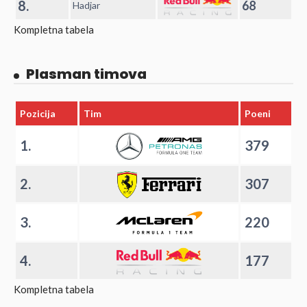
8.
68
Hadjar
Kompletna tabela
Plasman timova
Pozicija
Tim
Poeni
1.
379
2.
307
3.
220
4.
177
Kompletna tabela