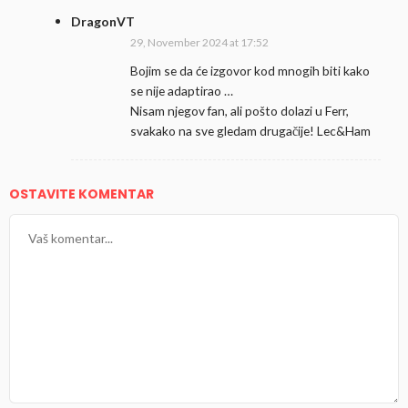
DragonVT
29, November 2024 at 17:52
Bojim se da će izgovor kod mnogih biti kako
se nije adaptirao …
Nisam njegov fan, ali pošto dolazi u Ferr,
svakako na sve gledam drugačije! Lec&Ham
OSTAVITE KOMENTAR