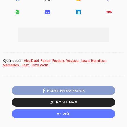
Ključne reči:
Abu Dabi
Ferrari
Frederic Vasseur
Lewis Hamilton
Mercedes
Test
Toto Wolff
PODELI NA FACEBOOK
PODELI NA X
VIŠE