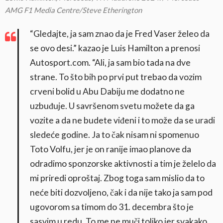
AMG F1 Media Centre/Steve Etherington
“Gledajte, ja sam znao da je Fred Vaser želeo da
se ovo desi.” kazao je Luis Hamilton a prenosi
Autosport.com. “Ali, ja sam bio tada na dve
strane. To što bih po prvi put trebao da vozim
crveni bolid u Abu Dabiju me dodatno ne
uzbuđuje. U savršenom svetu možete da ga
vozite a da ne budete viđeni i to može da se uradi
sledeće godine. Ja to čak nisam ni spomenuo
Toto Volfu, jer je on ranije imao planove da
odradimo sponzorske aktivnosti a tim je želelo da
mi priredi oproštaj. Zbog toga sam mislio da to
neće biti dozvoljeno, čak i da nije tako ja sam pod
ugovorom sa timom do 31. decembra što je
sasvim u redu. To me ne muči toliko jer svakako