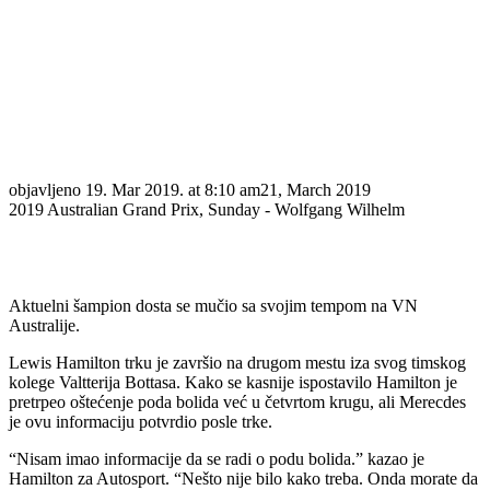
objavljeno
19. Mar 2019. at 8:10 am
21, March 2019
2019 Australian Grand Prix, Sunday - Wolfgang Wilhelm
Aktuelni šampion dosta se mučio sa svojim tempom na VN
Australije.
Lewis Hamilton trku je završio na drugom mestu iza svog timskog
kolege Valtterija Bottasa. Kako se kasnije ispostavilo Hamilton je
pretrpeo oštećenje poda bolida već u četvrtom krugu, ali Merecdes
je ovu informaciju potvrdio posle trke.
“Nisam imao informacije da se radi o podu bolida.” kazao je
Hamilton za Autosport. “Nešto nije bilo kako treba. Onda morate da