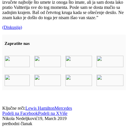
izvučete najbolje što umete iz onoga što imate, ali ja sam dosta lako
pratio Valtterija sve do tog momenta. Posle sam se dosta mučio sa
zadnjim krajem. Baš od četvrtog kruga kada se oštećenje desilo. Ne
znam kako je došlo do toga jer nisam išao van staze.”
(Diskusija)
Zapratite nas
Ključne reči:
Lewis Hamilton
Mercedes
Podeli na Facebook
Podeli na X
Više
Nikola Nedeljković
19, March 2019
prethodni članak