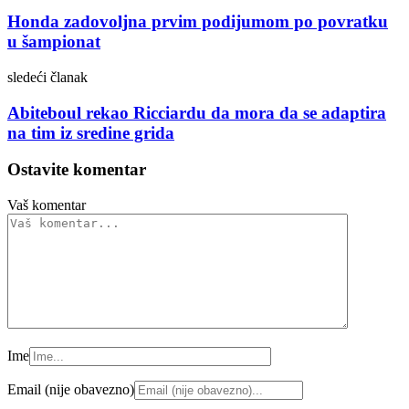
Honda zadovoljna prvim podijumom po povratku
u šampionat
sledeći članak
Abiteboul rekao Ricciardu da mora da se adaptira
na tim iz sredine grida
Ostavite komentar
Vaš komentar
Ime
Email (nije obavezno)