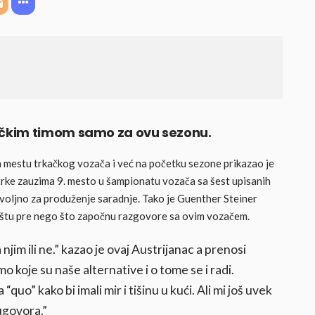
čkim timom samo za ovu sezonu.
 mestu trkačkog vozača i već na početku sezone prikazao je
rke zauzima 9. mesto u šampionatu vozača sa šest upisanih
dovoljno za produženje saradnje. Tako je Guenther Steiner
ržištu pre nego što započnu razgovore sa ovim vozačem.
a njim ili ne.” kazao je ovaj Austrijanac a prenosi
 koje su naše alternative i o tome se i radi.
quo” kako bi imali mir i tišinu u kući. Ali mi još uvek
ugovora.”