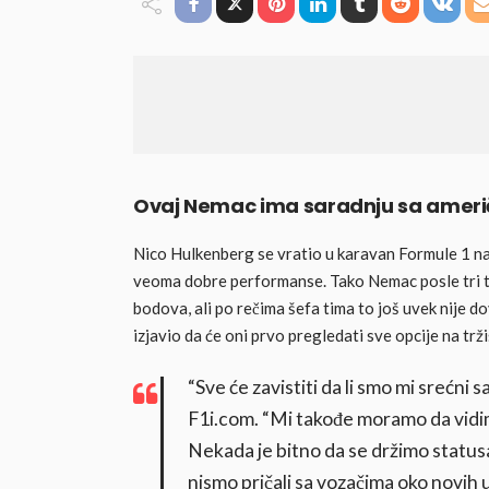
Ovaj Nemac ima saradnju sa ameri
Nico Hulkenberg se vratio u karavan Formule 1 na
veoma dobre performanse. Tako Nemac posle tri t
bodova, ali po rečima šefa tima to još uvek nije 
izjavio da će oni prvo pregledati sve opcije na t
“Sve će zavistiti da li smo mi srećni s
F1i.com. “Mi takođe moramo da vidimo
Nekada je bitno da se držimo statusa “
nismo pričali sa vozačima oko novih 