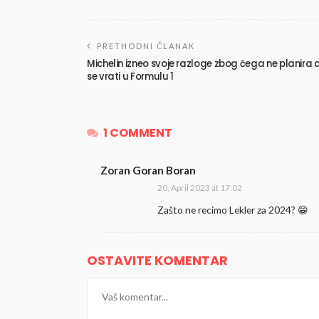
PRETHODNI ČLANAK
Michelin izneo svoje razloge zbog čega ne planira 
se vrati u Formulu 1
1 COMMENT
Zoran Goran Boran
20, April 2023 at 17:02
Zašto ne recimo Lekler za 2024? 😁
OSTAVITE KOMENTAR