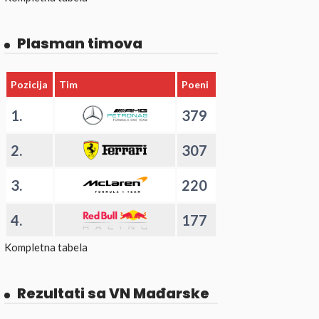
Plasman timova
Pozicija
Tim
Poeni
1.
379
2.
307
3.
220
4.
177
Kompletna tabela
Rezultati sa VN Mađarske