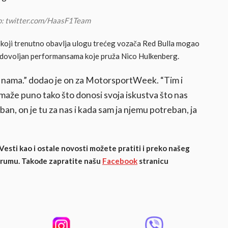
oto: twitter.com/HaasF1Team
, koji trenutno obavlja ulogu trećeg vozača Red Bulla mogao
zadovoljan performansama koje pruža Nico Hulkenberg.
 nama.” dodao je on za MotorsportWeek. “Tim i
omaže puno tako što donosi svoja iskustva što nas
an, on je tu za nas i kada sam ja njemu potreban, ja
 Vesti kao i ostale novosti možete pratiti i preko našeg
orumu. Takođe zapratite našu
Facebook
stranicu