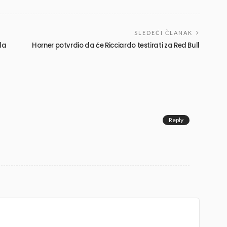
SLEDEĆI ČLANAK
da
Horner potvrdio da će Ricciardo testirati za Red Bull
Reply