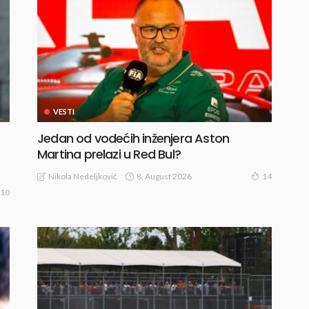
VESTI
Jedan od vodećih inženjera Aston
Martina prelazi u Red Bul?
8, August 2026
Nikola Nedeljković
14
10