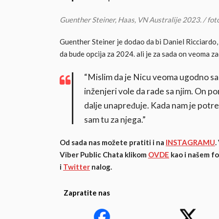
Guenther Steiner, Haas, VN Australije 2023. / f
Guenther Steiner je dodao da bi Daniel Ricciardo
da bude opcija za 2024. ali je za sada on veoma 
“Mislim da je Nicu veoma ugodno sa
inženjeri vole da rade sa njim. On p
dalje unapređuje. Kada nam je potreb
sam tu za njega.”
Od sada nas možete pratiti i na
INSTAGRAMU
.
Viber Public Chata klikom
OVDE
kao i našem f
i
Twitter
nalog.
Zapratite nas