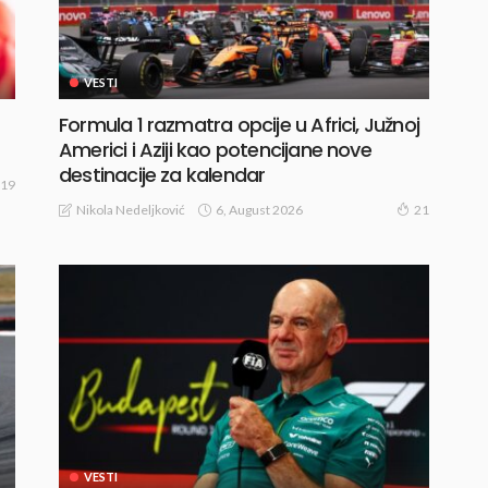
VESTI
Formula 1 razmatra opcije u Africi, Južnoj
Americi i Aziji kao potencijane nove
destinacije za kalendar
19
6, August 2026
Nikola Nedeljković
21
VESTI