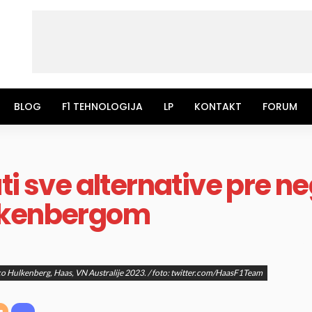
BLOG
F1 TEHNOLOGIJA
LP
KONTAKT
FORUM
ti sve alternative pre n
lkenbergom
o Hulkenberg, Haas, VN Australije 2023. / foto: twitter.com/HaasF1Team