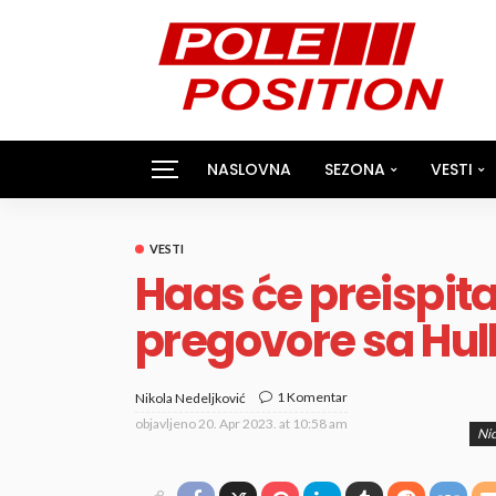
NASLOVNA
SEZONA
VESTI
VESTI
Haas će preispita
pregovore sa Hu
1 Komentar
Nikola Nedeljković
objavljeno
20. Apr 2023. at 10:58 am
Nic