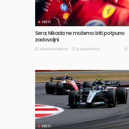
VESTI
Sera: Nikada ne možemo biti potpuno
zadovoljni
8, August 2026
Nikola Nedeljković
VESTI