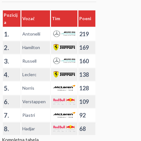
Pozicij
Vozač
Tim
Poeni
a
1.
219
Antonelli
2.
169
Hamilton
3.
160
Russell
4.
138
Leclerc
5.
128
Norris
6.
109
Verstappen
7.
92
Piastri
8.
68
Hadjar
Kompletna tabela