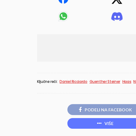
Ključne reči:
Daniel Ricciardo
Guenther Steiner
Haas
N
PODELI NA FACEBOOK
VIŠE