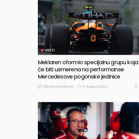
VESTI
Meklaren oformio specijalnu grupu koja
će biti usmerena na performanse
Mercedesove pogonske jedinice
9, August 2026
Nikola Nedeljković