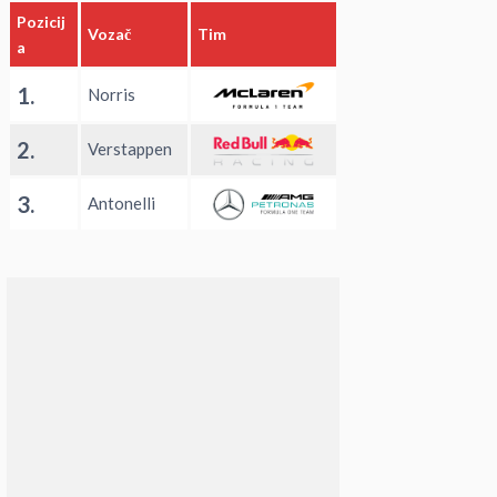
Pozicij
Vozač
Tim
a
1.
Norris
2.
Verstappen
3.
Antonelli