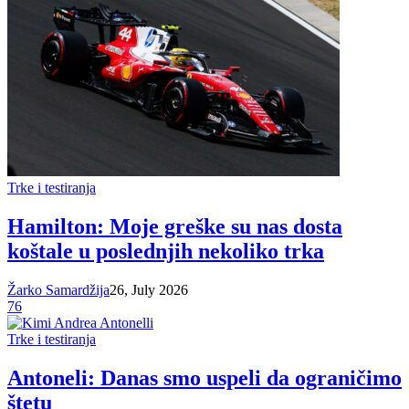
Trke i testiranja
Hamilton: Moje greške su nas dosta
koštale u poslednjih nekoliko trka
Žarko Samardžija
26, July 2026
76
Trke i testiranja
Antoneli: Danas smo uspeli da ograničimo
štetu