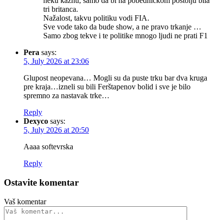
neku kaznu, samo da bi na pobedničkom postolju bila
tri britanca.
Nažalost, takvu politiku vodi FIA.
Sve vode tako da bude show, a ne pravo trkanje …
Samo zbog tekve i te politike mnogo ljudi ne prati F1
Pera
says:
5, July 2026 at 23:06
Glupost neopevana… Mogli su da puste trku bar dva kruga
pre kraja…izneli su bili Ferštapenov bolid i sve je bilo
spremno za nastavak trke…
Reply
Dexyco
says:
5, July 2026 at 20:50
Aaaa softevrska
Reply
Ostavite komentar
Vaš komentar