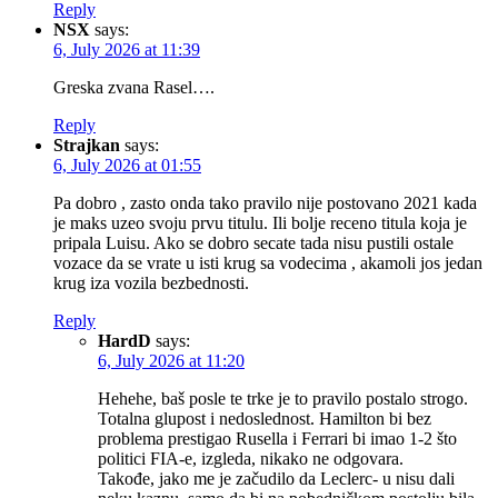
Reply
NSX
says:
6, July 2026 at 11:39
Greska zvana Rasel….
Reply
Strajkan
says:
6, July 2026 at 01:55
Pa dobro , zasto onda tako pravilo nije postovano 2021 kada
je maks uzeo svoju prvu titulu. Ili bolje receno titula koja je
pripala Luisu. Ako se dobro secate tada nisu pustili ostale
vozace da se vrate u isti krug sa vodecima , akamoli jos jedan
krug iza vozila bezbednosti.
Reply
HardD
says:
6, July 2026 at 11:20
Hehehe, baš posle te trke je to pravilo postalo strogo.
Totalna glupost i nedoslednost. Hamilton bi bez
problema prestigao Rusella i Ferrari bi imao 1-2 što
politici FIA-e, izgleda, nikako ne odgovara.
Takođe, jako me je začudilo da Leclerc- u nisu dali