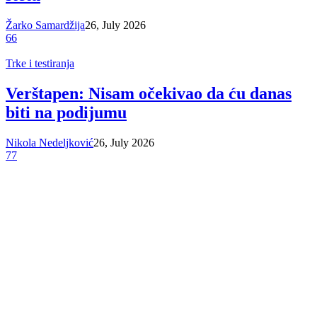
Žarko Samardžija
26, July 2026
66
Trke i testiranja
Verštapen: Nisam očekivao da ću danas
biti na podijumu
Nikola Nedeljković
26, July 2026
77