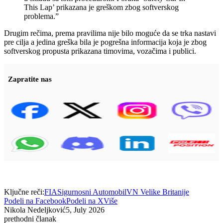
This Lap’ prikazana je greškom zbog softverskog
problema.”
Drugim rečima, prema pravilima nije bilo moguće da se trka nastavi
pre cilja a jedina greška bila je pogrešna informacija koja je zbog
softverskog propusta prikazana timovima, vozačima i publici.
Zapratite nas
Ključne reči:
FIA
Sigurnosni Automobil
VN Velike Britanije
Podeli na Facebook
Podeli na X
Više
Nikola Nedeljković
5, July 2026
prethodni članak