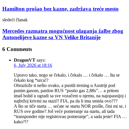
Hamilton prošao bez kazne, zadržava treće mesto
sledeći članak
Mercedes razmatra mogućnost ulaganja žalbe zbog
Antonelijeve kazne sa VN Velike Britanije
6 Comments
DragonVT
says:
6, July 2026 at 18:16
Upravo tako, nego se čekalo, i čekalo … i čekalo … šta se
čekalo kog *urca!?
Obrazlože ti nešto ovako, a pustili trening u Austriji pod
punim gasom, pardon RUS “pustio gas 2,88s”… a pritom
imaš bolid u ogradi sa sve vozačem u njemu, na najopasnijoj i
najbržoj krivini na stazi!! FIA, pa da li ima smisla ovo???
A što se tiče starta … sećate se starta NOR prošle, čini mi se, i
RUS ove godine? Još veće pomeranje na startu, ali tada
“transponder nije registrovao pomeranje”, a sada jeste! FIA …
kako?!?