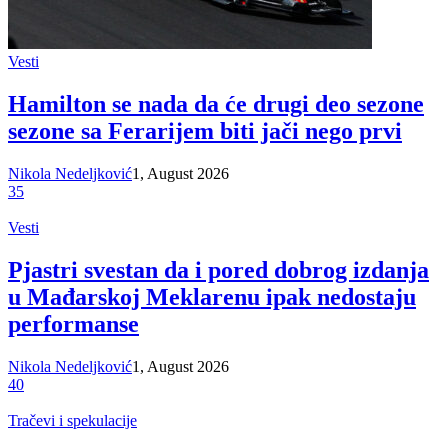
Vesti
Hamilton se nada da će drugi deo sezone
sezone sa Ferarijem biti jači nego prvi
Nikola Nedeljković
1, August 2026
35
Vesti
Pjastri svestan da i pored dobrog izdanja
u Mađarskoj Meklarenu ipak nedostaju
performanse
Nikola Nedeljković
1, August 2026
40
Tračevi i spekulacije