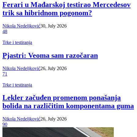
Ferari u Mađarskoj testirao Mercedesov
trik sa hibridnom pogonom?
Nikola Nedeljković
30, July 2026
48
Trke i testiranja
Pjastri: Veoma sam razočaran
Nikola Nedeljković
26, July 2026
71
Trke i testiranja
Lekler začuđen promenom ponašanja
bolida na različitim komponentama guma
Nikola Nedeljković
26, July 2026
90