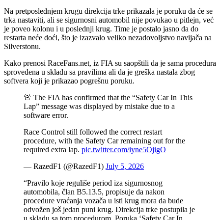
Na pretposlednjem krugu direkcija trke prikazala je poruku da će se
trka nastaviti, ali se sigurnosni automobil nije povukao u pitlejn, već
je poveo kolonu i u poslednji krug. Time je postalo jasno da do
restarta neće doći, što je izazvalo veliko nezadovoljstvo navijača na
Silverstonu.
Kako prenosi RaceFans.net, iz FIA su saopštili da je sama procedura
sprovedena u skladu sa pravilima ali da je greška nastala zbog
softvera koji je prikazao pogrešnu poruku.
🚨 The FIA has confirmed that the “Safety Car In This
Lap” message was displayed by mistake due to a
software error.
Race Control still followed the correct restart
procedure, with the Safety Car remaining out for the
required extra lap.
pic.twitter.com/iyne5OjigO
— RazedF1 (@RazedF1)
July 5, 2026
“Pravilo koje reguliše period iza sigurnosnog
automobila, član B5.13.5, propisuje da nakon
procedure vraćanja vozača u isti krug mora da bude
odvožen još jedan puni krug. Direkcija trke postupila je
u skladu sa tom procedurom. Poruka ‘Safety Car In